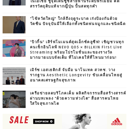
ในเอเชีย ชูจุดเด่นซูชิสายพานระดับพรีเมียม คัด
สรรวัตถุดิบแท้จากญี่ปุ่น ปั้นสดทุกคำ
“ไข้หวัดใหญ่” ใกล้ถึงฤดูระบาด เร่งป้องกันด้วย
วัคซีน ปัจจุบันมีให้เลือกทั้งชนิดพ่นจมูกและชนิดฉีด
"บิวกิ้น" เสิร์ฟโมเมนต์สุดเอ็กซ์คลูซีฟ! เชิญชวนทุก
คนเช็กอินไลฟ์ NEVO Q05 × BILLKIN First Live
Streaming พร้อมโปรโมชั่นและของรางวัล
มากมายแบบจัดเต็ม ที่ไม่เคยให้ที่ไหนมาก่อน!
เมิร์ซ เอสเธติกส์ จับมือ นาโนเทค สวทช. วาง
รากฐาน Aesthetic Longevity ขับเคลื่อนไทยสู่
อนาคตเศรษฐกิจสุขภาพ
เครือข่ายลดบริโภคเค็ม ผลิตกิจกรรมสื่อสร้างสรรค์
ผ่านบทเพลง "ด้วยความห่วงไต" สื่อสารคนไทย
ใส่ใจสุขภาพไต