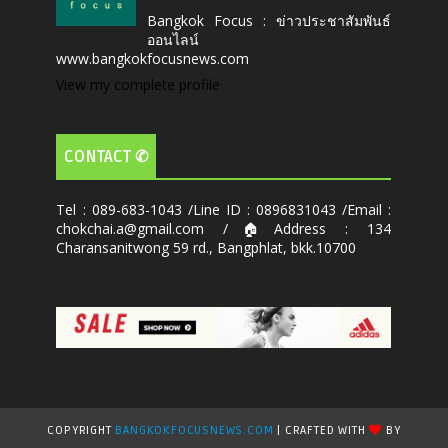
Bangkok Focus : ข่าวประชาสัมพันธ์
ออนไลน์
www.bangkokfocusnews.com
View my complete profile
CONTACT ✆
Tel : 089-683-1043 /Line ID : 0896831043 /Email :
chokchai.a@gmail.com /🏠Address : 134
Charansanitwong 59 rd., Bangphlat, bkk.10700
COPYRIGHT
BANGKOKFOCUSNEWS.COM
| CRAFTED WITH
BY