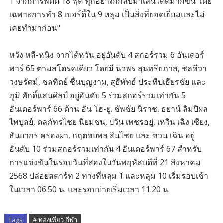
1 จากการพัตต์ 18 ฟุต ทุกอย่างก็กลับมาเล่นได้ดีมากขึ้น โดย
เฉพาะการทำ 8 เบอร์ดี้ใน 9 หลุม เป็นสิ่งที่ยอดเยี่ยมและไม่
เคยทำมาก่อน"
หวัง หลี-หนิง จากไต้หวัน อยู่อันดับ 4 สกอร์รวม 6 อันเดอร์
พาร์ 65 ตามสโตรคเดียว โดยมี นวพร สุนทรียภาส, ชลชีวา
วงษรัศม์, ชลทิตย์ ชื่นบุญงาม, สุธีพัทธ์ ประทีปเธียรชัย และ
ภูมิ ศักดิ์แสนศิลป์ อยู่อันดับ 5 ร่วมสกอร์รวมเท่ากัน 5
อันเดอร์พาร์ 66 ด้าน อัน โฮ-ยู, ชัพชัย นิราช, ธยาน์ ลิมปิผล
ไพบูลย์, ดลภัทรไชย นิยมชน, ปวัน เพชรอยู่, เหวิน เฉิง เซียง,
ธันยากร ครองผา, กฤตชยพล สินไชย และ ซวน เฉิน อยู่
อันดับ 10 ร่วมสกอร์รวมเท่ากัน 4 อันเดอร์พาร์ 67 สำหรับ
การแข่งขันในรอบวันที่สองในวันพฤหัสบดีที่ 21 สิงหาคม
2568 ปล่อยสตาร์ท 2 ทางที่หลุม 1 และหลุม 10 เริ่มรอบเช้า
ในเวลา 06.50 น. และรอบบ่ายเริ่มเวลา 11.20 น.
Tags
# ท่องเที่ยว กีฬา