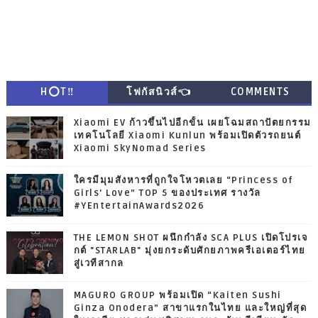
H⭕T‼
โฟกัสนิวส์👈
COMMENTS
Xiaomi EV ก้าวขึ้นไปอีกขั้น เผยโฉมสถาปัตยกรรม
เทคโนโลยี Xiaomi Kunlun พร้อมเปิดตัวรถยนต์
Xiaomi SkyNomad Series
ใครมีมุมสังหารที่ถูกใจโหวตเลย “Princess of
Girls' Love” TOP 5 ของประเทศ รางวัล
#YEntertainAwards2026
THE LEMON SHOT ผนึกกำลัง SCA PLUS เปิดโปรเจ
กต์ "STARLAB" มุ่งยกระดับศักยภาพครีเอเตอร์ไทย
สู่เวทีสากล
MAGURO GROUP พร้อมเปิด “Kaiten Sushi
Ginza Onodera” สาขาแรกในไทย และใหญ่ที่สุด