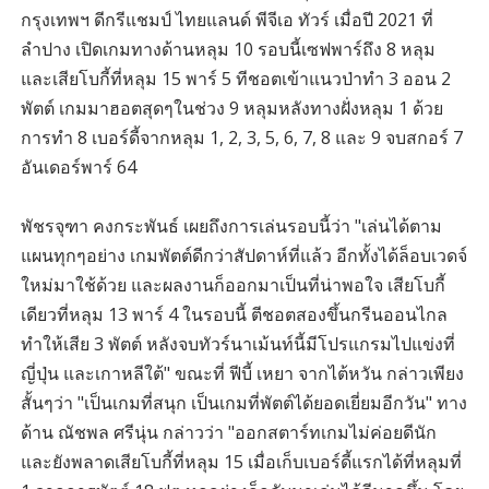
กรุงเทพฯ ดีกรีแชมป์ ไทยแลนด์ พีจีเอ ทัวร์ เมื่อปี 2021 ที่
ลำปาง เปิดเกมทางด้านหลุม 10 รอบนี้เซฟพาร์ถึง 8 หลุม
และเสียโบกี้ที่หลุม 15 พาร์ 5 ทีชอตเข้าแนวป่าทำ 3 ออน 2
พัตต์ เกมมาฮอตสุดๆในช่วง 9 หลุมหลังทางฝั่งหลุม 1 ด้วย
การทำ 8 เบอร์ดี้จากหลุม 1, 2, 3, 5, 6, 7, 8 และ 9 จบสกอร์ 7
อันเดอร์พาร์ 64
พัชรจุฑา คงกระพันธ์ เผยถึงการเล่นรอบนี้ว่า "เล่นได้ตาม
แผนทุกๆอย่าง เกมพัตต์ดีกว่าสัปดาห์ที่แล้ว อีกทั้งได้ล็อบเวดจ์
ใหม่มาใช้ด้วย และผลงานก็ออกมาเป็นที่น่าพอใจ เสียโบกี้
เดียวที่หลุม 13 พาร์ 4 ในรอบนี้ ตีชอตสองขึ้นกรีนออนไกล
ทำให้เสีย 3 พัตต์ หลังจบทัวร์นาเม้นท์นี้มีโปรแกรมไปแข่งที่
ญี่ปุ่น และเกาหลีใต้" ขณะที่ ฟีบี้ เหยา จากไต้หวัน กล่าวเพียง
สั้นๆว่า "เป็นเกมที่สนุก เป็นเกมที่พัตต์ได้ยอดเยี่ยมอีกวัน" ทาง
ด้าน ณัชพล ศรีนุ่น กล่าวว่า "ออกสตาร์ทเกมไม่ค่อยดีนัก
และยังพลาดเสียโบกี้ที่หลุม 15 เมื่อเก็บเบอร์ดี้แรกได้ที่หลุมที่