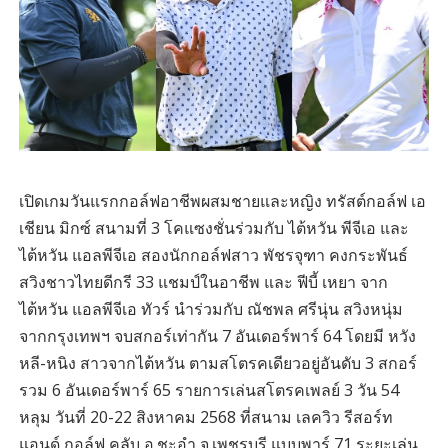
เปิดเกมวันแรกกอล์ฟอาชีพผสมชายและหญิง ทรัสต์กอล์ฟ เอ
เชียน มิกซ์ สนามที่ 3 โคแซงชั่นร่วมกับ ไต้หวัน พีจีเอ และ
ไต้หวัน แอลพีจีเอ สองนักกอล์ฟสาว พัชรจุฑา คงกระพันธ์
สวิงชาวไทยดีกรี 33 แชมป์ในอาชีพ และ ฟีบี้ เหยา จาก
ไต้หวัน แอลพีจีเอ ทัวร์ นำร่วมกับ ณัชพล ศรีนุ่น สวิงหนุ่ม
จากกรุงเทพฯ จบสกอร์เท่ากัน 7 อันเดอร์พาร์ 64 โดยมี หวัง
หลี-หนิง สาวจากไต้หวัน ตามสโตรคเดียวอยู่อันดับ 3 สกอร์
รวม 6 อันเดอร์พาร์ 65 รายการเล่นสโตรคเพลย์ 3 วัน 54
หลุม วันที่ 20-22 สิงหาคม 2568 ที่สนาม เลควิว รีสอร์ท
แอนด์ กอล์ฟ คลับ อ.ชะอำ จ.เพชรบุรี แบบพาร์ 71 ระยะเล่น