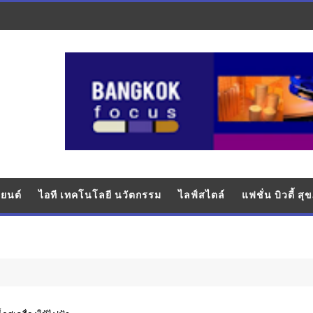
ยนต์
ไอที เทคโนโลยี นวัตกรรม
ไลฟ์สไตล์
แฟชั่น บิวตี้ ส