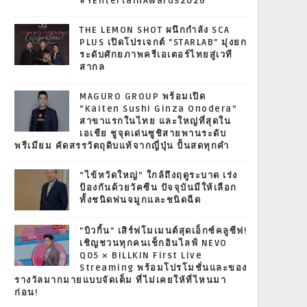
#YEntertainAwards2026
THE LEMON SHOT ผนึกกำลัง SCA
PLUS เปิดโปรเจกต์ "STARLAB" มุ่งยก
ระดับศักยภาพครีเอเตอร์ไทยสู่เวที
สากล
MAGURO GROUP พร้อมเปิด
“Kaiten Sushi Ginza Onodera”
สาขาแรกในไทย และใหญ่ที่สุดใน
เอเชีย ชูจุดเด่นซูชิสายพานระดับ
พรีเมียม คัดสรรวัตถุดิบแท้จากญี่ปุ่น ปั้นสดทุกคำ
“ไข้หวัดใหญ่” ใกล้ถึงฤดูระบาด เร่ง
ป้องกันด้วยวัคซีน ปัจจุบันมีให้เลือก
ทั้งชนิดพ่นจมูกและชนิดฉีด
"บิวกิ้น" เสิร์ฟโมเมนต์สุดเอ็กซ์คลูซีฟ!
เชิญชวนทุกคนเช็กอินไลฟ์ NEVO
Q05 × BILLKIN First Live
Streaming พร้อมโปรโมชั่นและของ
รางวัลมากมายแบบจัดเต็ม ที่ไม่เคยให้ที่ไหนมา
ก่อน!