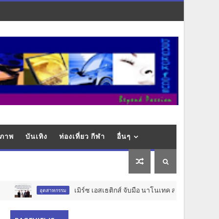
ุขภาพ
บันเทิง
ท่องเที่ยว กีฬา
อื่นๆ
เมิร์ซ เอสเธติกส์ จับมือ นาโนเทค สวทช. วางรากฐาน Aest
อุตสาหกรรม