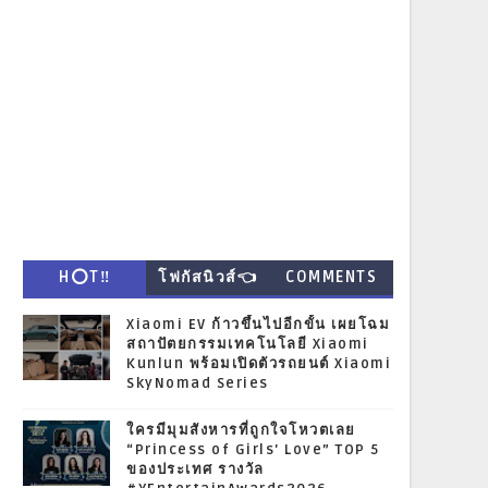
H⭕T‼
โฟกัสนิวส์👈
COMMENTS
Xiaomi EV ก้าวขึ้นไปอีกขั้น เผยโฉม
สถาปัตยกรรมเทคโนโลยี Xiaomi
Kunlun พร้อมเปิดตัวรถยนต์ Xiaomi
SkyNomad Series
ใครมีมุมสังหารที่ถูกใจโหวตเลย
“Princess of Girls' Love” TOP 5
ของประเทศ รางวัล