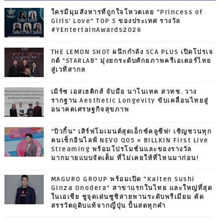
ใครมีมุมสังหารที่ถูกใจโหวตเลย “Princess of
Girls' Love” TOP 5 ของประเทศ รางวัล
#YEntertainAwards2026
THE LEMON SHOT ผนึกกำลัง SCA PLUS เปิดโปรเจ
กต์ "STARLAB" มุ่งยกระดับศักยภาพครีเอเตอร์ไทย
สู่เวทีสากล
เมิร์ซ เอสเธติกส์ จับมือ นาโนเทค สวทช. วาง
รากฐาน Aesthetic Longevity ขับเคลื่อนไทยสู่
อนาคตเศรษฐกิจสุขภาพ
"บิวกิ้น" เสิร์ฟโมเมนต์สุดเอ็กซ์คลูซีฟ! เชิญชวนทุก
คนเช็กอินไลฟ์ NEVO Q05 × BILLKIN First Live
Streaming พร้อมโปรโมชั่นและของรางวัล
มากมายแบบจัดเต็ม ที่ไม่เคยให้ที่ไหนมาก่อน!
MAGURO GROUP พร้อมเปิด “Kaiten Sushi
Ginza Onodera” สาขาแรกในไทย และใหญ่ที่สุด
ในเอเชีย ชูจุดเด่นซูชิสายพานระดับพรีเมียม คัด
สรรวัตถุดิบแท้จากญี่ปุ่น ปั้นสดทุกคำ