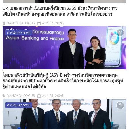
OR เผยผลการดำเนินงานครึ่งปีแรก 2569 ยังคงรักษาทิศทางการ
เติบโต เดินหน้าลงทุนธุรกิจอนาคต เสริมการเติบโตระยะยาว
BANGKOKFOCUS
Aug 07, 2026
การเงิน ตลาดทุน
ไทยพาณิชย์นำบัญชีหุ้นกู้ EASY-D คว้ารางวัลนวัตกรรมตลาดทุน
ยอดเยี่ยมจาก ABF ตอกย้ำความสำเร็จในการพลิกโฉมการลงทุนหุ้น
กู้ผ่านแพลตฟอร์มดิจิทัล
BANGKOKFOCUS
Aug 05, 2026
การเงิน ตลาดทุน