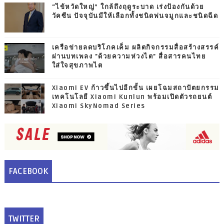
“ไข้หวัดใหญ่” ใกล้ถึงฤดูระบาด เร่งป้องกันด้วย
วัคซีน ปัจจุบันมีให้เลือกทั้งชนิดพ่นจมูกและชนิดฉีด
เครือข่ายลดบริโภคเค็ม ผลิตกิจกรรมสื่อสร้างสรรค์
ผ่านบทเพลง "ด้วยความห่วงไต" สื่อสารคนไทย
ใส่ใจสุขภาพไต
Xiaomi EV ก้าวขึ้นไปอีกขั้น เผยโฉมสถาปัตยกรรม
เทคโนโลยี Xiaomi Kunlun พร้อมเปิดตัวรถยนต์
Xiaomi SkyNomad Series
FACEBOOK
TWITTER