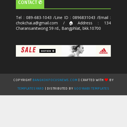
CONTACT ✆
Tel : 089-683-1043 /Line ID : 0896831043 /Email :
chokchai.a@gmail.com /🏠Address : 134
Charansanitwong 59 rd., Bangphlat, bkk.10700
COPYRIGHT
BANGKOKFOCUSNEWS.COM
| CRAFTED WITH
BY
TEMPLATESYARD
| DISTRIBUTED BY
GOOYAABI TEMPLATES