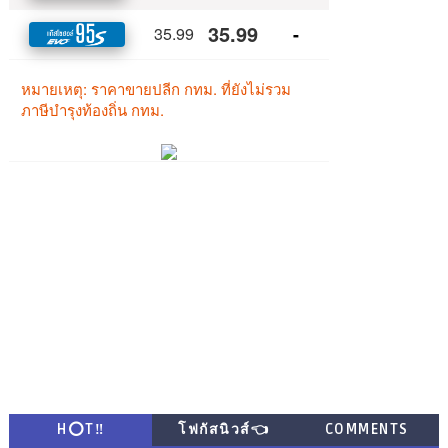
H⭕T‼
โฟกัสนิวส์👈
COMMENTS