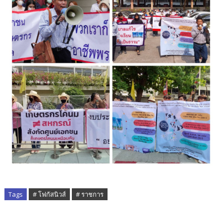
Tags
# โฟกัสนิวส์
# ราชการ