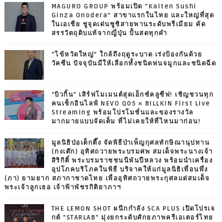
MAGURO GROUP พร้อมเปิด “Kaiten Sushi
Ginza Onodera” สาขาแรกในไทย และใหญ่ที่สุด
ในเอเชีย ชูจุดเด่นซูชิสายพานระดับพรีเมียม คัด
สรรวัตถุดิบแท้จากญี่ปุ่น ปั้นสดทุกคำ
“ไข้หวัดใหญ่” ใกล้ถึงฤดูระบาด เร่งป้องกันด้วย
วัคซีน ปัจจุบันมีให้เลือกทั้งชนิดพ่นจมูกและชนิดฉีด
"บิวกิ้น" เสิร์ฟโมเมนต์สุดเอ็กซ์คลูซีฟ! เชิญชวนทุก
คนเช็กอินไลฟ์ NEVO Q05 × BILLKIN First Live
Streaming พร้อมโปรโมชั่นและของรางวัล
มากมายแบบจัดเต็ม ที่ไม่เคยให้ที่ไหนมาก่อน!
มูลนิธิป่อเต็กตึ๊ง จัดพิธีบำเพ็ญกุศลทักษิณานุปทาน
(กงเต๊ก) อุทิศถวายพระบรมศพ สมเด็จพระนางเจ้า
สิริกิติ์ พระบรมราชชนนีพันปีหลวง พร้อมนำเครื่อง
อุปโภคบริโภคในพิธี บริจาคให้แก่มูลนิธิเพื่อนพึ่ง
(ภา) ยามยาก สภากาชาดไทย เพื่ออุทิศถวายพระกุศลแด่สมเด็จ
พระเจ้าลูกเธอ เจ้าฟ้าพัชรกิติยาภาฯ
THE LEMON SHOT ผนึกกำลัง SCA PLUS เปิดโปรเจ
กต์ "STARLAB" มุ่งยกระดับศักยภาพครีเอเตอร์ไทย