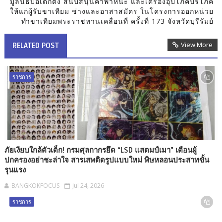
มูลนิธิป่อเต็กตึ๊ง สนับสนุนค่าพาหนะ และเครื่องอุปโภคบริโภค
ให้แก่ผู้รับขาเทียม ช่างและอาสาสมัคร ในโครงการออกหน่วย
ทำขาเทียมพระราชทานเคลื่อนที่ ครั้งที่ 173 จังหวัดบุรีรัมย์
View More
RELATED POST
ราชการ
​ภัยเงียบใกล้ตัวเด็ก! กรมศุลกากรยึด “LSD แสตมป์เมา” เตือนผู้
ปกครองอย่าชะล่าใจ สารเสพติดรูปแบบใหม่ พิษหลอนประสาทขั้น
รุนแรง
BANGKOKFOCUS
Jul 24, 2026
ราชการ