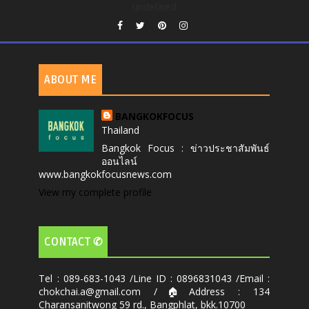
undefined
ABOUT ME
BANGKOKFOCUS
Thailand
Bangkok Focus : ข่าวประชาสัมพันธ์
ออนไลน์
www.bangkokfocusnews.com
View my complete profile
CONTACT ✆
Tel : 089-683-1043 /Line ID : 0896831043 /Email :
chokchai.a@gmail.com /🏠Address : 134
Charansanitwong 59 rd., Bangphlat, bkk.10700