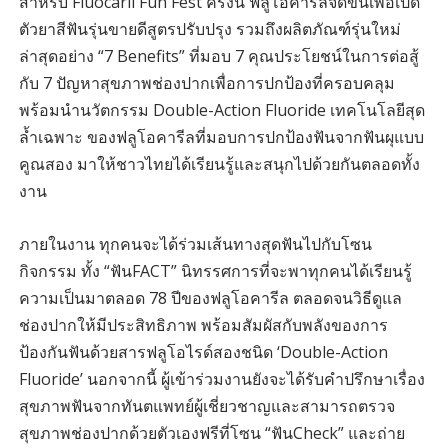
สำหรับ Fluocaril Fun Fest ครั้งนี้ ฟลูโอคารีลจัดขึ้นเพื่อเปิด
ตัวยาสีฟันรุ่นขายดีสูตรปรับปรุง รวมถึงผลิตภัณฑ์รุ่นใหม่
ล่าสุดอย่าง “7 Benefits” ที่มอบ 7 คุณประโยชน์ในการต่อสู้
กับ 7 ปัญหาสุขภาพช่องปากเพื่อการปกป้องที่ครอบคลุม
พร้อมนำนวัตกรรม Double-Action Fluoride เทคโนโลยีสุด
ล้ำเฉพาะ ของฟลูโอคารีลที่มอบการปกป้องฟันจากฟันผุแบบ
คูณสอง มาให้ชาวไทยได้เรียนรู้และสนุกไปด้วยกันตลอดทั้ง
งาน
ภายในงาน ทุกคนจะได้ร่วมเส้นทางสุดฟันไปกับโซน
กิจกรรม ทั้ง “ฟันFACT” นิทรรศการที่จะพาทุกคนได้เรียนรู้
ความเป็นมาตลอด 78 ปีของฟลูโอคารีล ตลอดจนวิธีดูแล
ช่องปากให้มีประสิทธิภาพ พร้อมสัมผัสกับพลังของการ
ป้องกันฟันด้วยสารฟลูโอไรด์สองชนิด ‘Double-Action
Fluoride’ นอกจากนี้ ผู้เข้าร่วมงานยังจะได้รับคำปรึกษาเรื่อง
สุขภาพฟันจากทันตแพทย์ผู้เชี่ยวชาญและสามารถตรวจ
สุขภาพช่องปากด้วยตัวเองฟรีที่โซน “ฟันCheck” และถ่าย