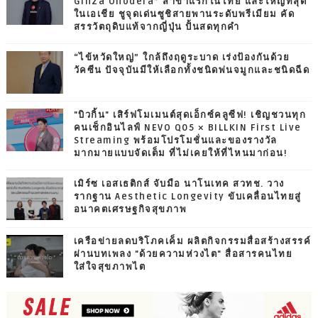
Ginza Onodera” สาขาแรกในไทย และใหญ่ที่สุด
ในเอเชีย ชูจุดเด่นซูชิสายพานระดับพรีเมียม คัด
สรรวัตถุดิบแท้จากญี่ปุ่น ปั้นสดทุกคำ
“ไข้หวัดใหญ่” ใกล้ถึงฤดูระบาด เร่งป้องกันด้วย
วัคซีน ปัจจุบันมีให้เลือกทั้งชนิดพ่นจมูกและชนิดฉีด
"บิวกิ้น" เสิร์ฟโมเมนต์สุดเอ็กซ์คลูซีฟ! เชิญชวนทุก
คนเช็กอินไลฟ์ NEVO Q05 × BILLKIN First Live
Streaming พร้อมโปรโมชั่นและของรางวัล
มากมายแบบจัดเต็ม ที่ไม่เคยให้ที่ไหนมาก่อน!
เมิร์ซ เอสเธติกส์ จับมือ นาโนเทค สวทช. วาง
รากฐาน Aesthetic Longevity ขับเคลื่อนไทยสู่
อนาคตเศรษฐกิจสุขภาพ
เครือข่ายลดบริโภคเค็ม ผลิตกิจกรรมสื่อสร้างสรรค์
ผ่านบทเพลง "ด้วยความห่วงไต" สื่อสารคนไทย
ใส่ใจสุขภาพไต