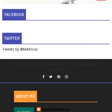
FACEBOOK
TWITTER
Tweets by @bkkfocus
Bangkokfocusnews.com ข่าวออนไลน์
undefined
ABOUT ME
BANGKOKFOCUS