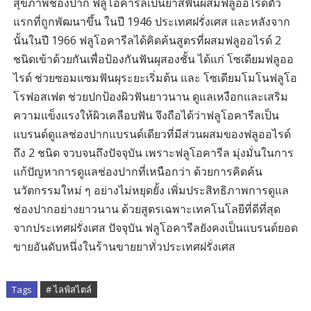
สุขภาพช่องปาก ฟลูโอคารีลเป็นยาสีฟันผสมฟลูออไรด์ตัว
แรกที่ถูกพัฒนาขึ้น ในปี 1946 ประเทศฝรั่งเศส และหลังจาก
นั้นในปี 1966 ฟลูโอคารีลได้คิดค้นสูตรที่ผสมฟลูออไรด์ 2
ชนิดเข้าด้วยกันเพื่อป้องกันฟันผุสองชั้น ได้แก่ โซเดียมฟลูออ
ไรด์ ช่วยซอมแซมฟันผุระยะเริ่มต้น และ โซเดียมโมโนฟลูโอ
โรฟอสเฟต ช่วยปกป้องผิวฟันยาวนาน ดูแลเหงือกและเสริม
ความแข็งแรงให้ผิวเคลือบฟัน จึงถือได้ว่าฟลูโอคารีลเป็น
แบรนด์ดูแลช่องปากแบรนด์เดียวที่มีส่วนผสมของฟลูออไรด์
ถึง 2 ชนิด จวบจนถึงปัจจุบัน เพราะฟลูโอคารีล มุ่งมั่นในการ
แก้ปัญหาการดูแลช่องปากที่เหนือกว่า ด้วยการคิดค้น
นวัตกรรมใหม่ ๆ อย่างไม่หยุดยั้ง เพิ่มประสิทธิภาพการดูแล
ช่องปากอย่างยาวนาน ด้วยสูตรเฉพาะเทคโนโลยีที่ดีที่สุด
จากประเทศฝรั่งเศส ปัจจุบัน ฟลูโอคารีลยังคงเป็นแบรนด์ยอด
ขายอันดับหนึ่งในร้านขายยาทั่วประเทศฝรั่งเศส
Tags
# ไลฟ์สไตล์