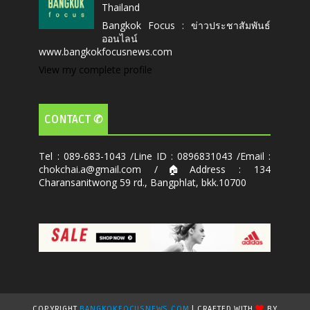
Thailand
Bangkok Focus : ข่าวประชาสัมพันธ์
ออนไลน์
www.bangkokfocusnews.com
View my complete profile
CONTACT ✆
Tel : 089-683-1043 /Line ID : 0896831043 /Email :
chokchai.a@gmail.com /🏠Address : 134
Charansanitwong 59 rd., Bangphlat, bkk.10700
COPYRIGHT
BANGKOKFOCUSNEWS.COM
| CRAFTED WITH
BY