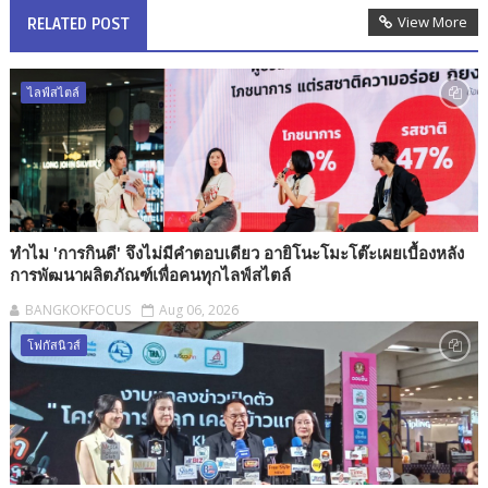
View More
RELATED POST
ไลฟ์สไตล์
ทำไม 'การกินดี' จึงไม่มีคำตอบเดียว อายิโนะโมะโต๊ะเผยเบื้องหลัง
การพัฒนาผลิตภัณฑ์เพื่อคนทุกไลฟ์สไตล์
BANGKOKFOCUS
Aug 06, 2026
โฟกัสนิวส์