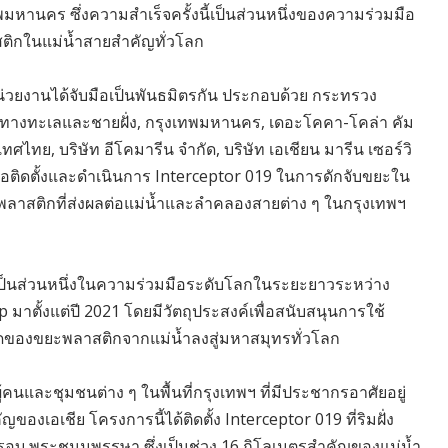
พมหานคร ซึ่งความสำเร็จครั้งนี้เป็นส่วนหนึ่งของความร่วมมือ
สติกในแม่น้ำสายสำคัญทั่วโลก
ยงานได้จับมือเป็นพันธมิตรกัน ประกอบด้วย กระทรวง
ทางทะเลและชายฝั่ง, กรุงเทพมหานคร, เดอะโคคา-โคล่า คัม
ทย, บริษัท อีโคมารีน จำกัด, บริษัท เอเชียน มารีน เซอร์วิ
่อติดตั้งและดำเนินการ Interceptor 019 ในการดักจับขยะใน
พลาสติกที่ส่งผลต่อแม่น้ำและลำคลองสายต่าง ๆ ในกรุงเทพฯ
9 เป็นส่วนหนึ่งในความร่วมมือระดับโลกในระยะยาวระหว่าง
าตั้งแต่ปี 2021 โดยมีวัตถุประสงค์เพื่อสนับสนุนการใช้
อดของขยะพลาสติกจากแม่น้ำลงสู่มหาสมุทรทั่วโลก
ู้คนและชุมชนต่าง ๆ ในพื้นที่กรุงเทพฯ ที่มีประชากรอาศัยอยู่
ญของเอเชีย โครงการนี้ได้ติดตั้ง Interceptor 019 ที่ริมฝั่ง
รอบ พระชนมพรรษา ซึ่งเป็นช่วง 16 กิโลเมตรสำคัญของแม่น้ำ