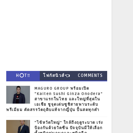
H⭕T‼
โฟกัสนิวส์👈
COMMENTS
MAGURO GROUP พร้อมเปิด
“Kaiten Sushi Ginza Onodera”
สาขาแรกในไทย และใหญ่ที่สุดใน
เอเชีย ชูจุดเด่นซูชิสายพานระดับ
พรีเมียม คัดสรรวัตถุดิบแท้จากญี่ปุ่น ปั้นสดทุกคำ
“ไข้หวัดใหญ่” ใกล้ถึงฤดูระบาด เร่ง
ป้องกันด้วยวัคซีน ปัจจุบันมีให้เลือก