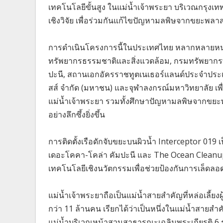
เทคโนโลยีขั้นสูง ในแม่น้ำเจ้าพระยา บริเวณกรุงเท
เชิงวิจัย เพื่อร่วมกันแก้ไขปัญหามลพิษจากขยะพลา
การดำเนินโครงการนี้ในประเทศไทย หลากหลายหน่ว
ทรัพยากรธรรมชาติและสิ่งแวดล้อม, กรมทรัพยากร
ปะนี, สถานเอกอัครราชทูตเนเธอร์แลนด์ประจำประเทศไ
สส์ จำกัด (มหาชน) และจุฬาลงกรณ์มหาวิทยาลัย เพื
แม่น้ำเจ้าพระยา รวมทั้งศึกษาปัญหามลพิษจากขยะ
อย่างลึกซึ้งยิ่งขึ้น
การติดตั้งเรือดักจับขยะบนผิวน้ำ Interceptor 01
เดอะโคคา-โคล่า คัมปะนี และ The Ocean Cleanup ม
เทคโนโลยีเชิงนวัตกรรมเพื่อช่วยป้องกันการเล็ดล
แม่น้ำเจ้าพระยาถือเป็นแม่น้ำสายสำคัญที่หล่อเลี้ยงผ
กว่า 11 ล้านคน เรียกได้ว่าเป็นหนึ่งในแม่น้ำสายสำคั
แม่น้ำบริเวณหน้าสวนสาธารณะเฉลิมพระเกียรติ 6 