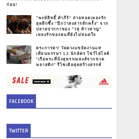
ก่อน!
“พงษ์สิทธิ์ คำภีร์” ถ่ายทอดเพลงรัก
สุดลึกซึ้ง “นึกว่าสงสารสักครั้ง” จาก
ปลายปากกาของ “วสุ ห้าวหาญ”
เพลงรักของคนที่ยังไม่หมดใจ
ตระการตา! วัดดวงแขจัดงานแห่
เทียนพรรษา 12 นักษัตร โชว์ไฮไลต์
"เรือพระที่นั่งสุพรรณหงส์จากขวด
พลาสติก" รีไซเคิลสุดสร้างสรรค์
FACEBOOK
TWITTER