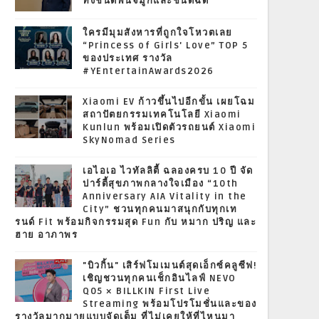
ทั้งชนิดพ่นจมูกและชนิดฉีด
ใครมีมุมสังหารที่ถูกใจโหวตเลย
“Princess of Girls' Love” TOP 5
ของประเทศ รางวัล
#YEntertainAwards2026
Xiaomi EV ก้าวขึ้นไปอีกขั้น เผยโฉม
สถาปัตยกรรมเทคโนโลยี Xiaomi
Kunlun พร้อมเปิดตัวรถยนต์ Xiaomi
SkyNomad Series
เอไอเอ ไวทัลลิตี้ ฉลองครบ 10 ปี จัด
ปาร์ตี้สุขภาพกลางใจเมือง “10th
Anniversary AIA Vitality in the
City” ชวนทุกคนมาสนุกกับทุกเท
รนด์ Fit พร้อมกิจกรรมสุด Fun กับ หมาก ปริญ และ
ฮาย อาภาพร
"บิวกิ้น" เสิร์ฟโมเมนต์สุดเอ็กซ์คลูซีฟ!
เชิญชวนทุกคนเช็กอินไลฟ์ NEVO
Q05 × BILLKIN First Live
Streaming พร้อมโปรโมชั่นและของ
รางวัลมากมายแบบจัดเต็ม ที่ไม่เคยให้ที่ไหนมา