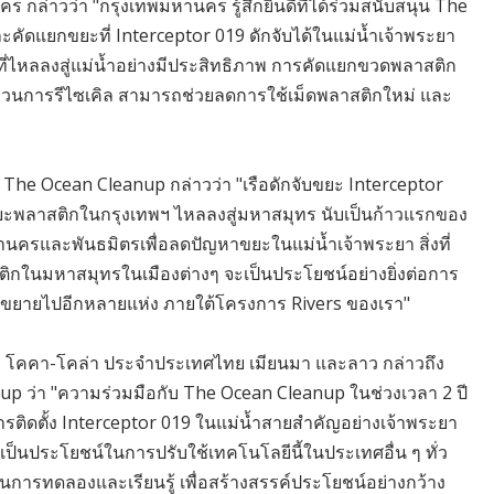
นคร กล่าวว่า "กรุงเทพมหานคร รู้สึกยินดีที่ได้ร่วมสนับสนุน The
คัดแยกขยะที่ Interceptor 019 ดักจับได้ในแม่น้ำเจ้าพระยา
ี่ไหลลงสู่แม่น้ำอย่างมีประสิทธิภาพ การคัดแยกขวดพลาสติก
กระบวนการรีไซเคิล สามารถช่วยลดการใช้เม็ดพลาสติกใหม่ และ
The Ocean Cleanup กล่าวว่า "เรือดักจับขยะ Interceptor
ยะพลาสติกในกรุงเทพฯ ไหลลงสู่มหาสมุทร นับเป็นก้าวแรกของ
ครและพันธมิตรเพื่อลดปัญหาขยะในแม่น้ำเจ้าพระยา สิ่งที่
ติกในมหาสมุทรในเมืองต่างๆ จะเป็นประโยชน์อย่างยิ่งต่อการ
นจะขยายไปอีกหลายแห่ง ภายใต้โครงการ Rivers ของเรา"
ษัท โคคา-โคล่า ประจำประเทศไทย เมียนมา และลาว กล่าวถึง
p ว่า "ความร่วมมือกับ The Ocean Cleanup ในช่วงเวลา 2 ปี
การติดตั้ง Interceptor 019 ในแม่น้ำสายสำคัญอย่างเจ้าพระยา
 จะเป็นประโยชน์ในการปรับใช้เทคโนโลยีนี้ในประเทศอื่น ๆ ทั่ว
่านการทดลองและเรียนรู้ เพื่อสร้างสรรค์ประโยชน์อย่างกว้าง