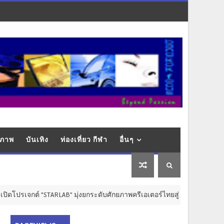
ุขภาพ
บันเทิง
ท่องเที่ยว กีฬา
อื่นๆ
์ "STARLAB" มุ่งยกระดับศักยภาพครีเอเตอร์ไทยสู่เวทีสากล
การ