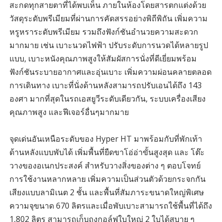
สะกดทุกสายตาที่ได้พบเห็น ภายในห้องโดยสารตกแต่งด้วย
วัสดุระดับพรีเมียมที่ผ่านการคัดสรรอย่างพิถีพิถัน เพิ่มความ
หรูหราระดับพรีเมียม รวมถึงฟังก์ชันอำนวยความสะดวก
มากมาย เช่น เบาะนวดไฟฟ้า ปรับระดับการนวดได้หลายรูป
แบบ, เบาะหนังคุณภาพสูงให้สัมผัสการนั่งที่ดีเยี่ยมพร้อม
ฟังก์ชันระบายอากาศและอุ่นเบาะ เพิ่มความผ่อนคลายตลอด
การเดินทาง เบาะที่นั่งด้านหลังสามารถปรับเอนได้ถึง 143
องศา มากที่สุดในรถเอสยูวีระดับเดียวกัน, ระบบเครื่องเสียง
คุณภาพสูง และฟีเจอร์อื่นๆมากมาย
จุดเด่นอันเหนือระดับของ Hyper HT มาพร้อมกับที่พักเท้า
ด้านหลังแบบพับได้ เพิ่มพื้นที่ยืดขาโอ่อ่าขั้นสูงสุด และ โต๊ะ
วางของอเนกประสงค์ สำหรับวางสิ่งของต่าง ๆ ตอบโจทย์
การใช้งานหลากหลาย เพิ่มความเป็นส่วนตัวด้วยกระจกกัน
เสียงแบบลามิเนต 2 ชั้น และพื้นที่สัมภาระขนาดใหญ่พิเศษ
ความจุขนาด 670 ลิตรและเมื่อพับเบาะสามารถใช้พื้นที่ได้ถึง
1,802 ลิตร สามารถเก็บถุงกอล์ฟใบใหญ่ 2 ใบได้สบาย ๆ