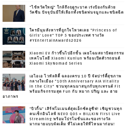
“ไข้หวัดใหญ่” ใกล้ถึงฤดูระบาด เร่งป้องกันด้วย
วัคซีน ปัจจุบันมีให้เลือกทั้งชนิดพ่นจมูกและชนิดฉีด
ใครมีมุมสังหารที่ถูกใจโหวตเลย “Princess of
Girls' Love” TOP 5 ของประเทศ รางวัล
#YEntertainAwards2026
Xiaomi EV ก้าวขึ้นไปอีกขั้น เผยโฉมสถาปัตยกรรม
เทคโนโลยี Xiaomi Kunlun พร้อมเปิดตัวรถยนต์
Xiaomi SkyNomad Series
เอไอเอ ไวทัลลิตี้ ฉลองครบ 10 ปี จัดปาร์ตี้สุขภาพ
กลางใจเมือง “10th Anniversary AIA Vitality
in the City” ชวนทุกคนมาสนุกกับทุกเทรนด์ Fit
พร้อมกิจกรรมสุด Fun กับ หมาก ปริญ และ ฮาย
อาภาพร
"บิวกิ้น" เสิร์ฟโมเมนต์สุดเอ็กซ์คลูซีฟ! เชิญชวนทุก
คนเช็กอินไลฟ์ NEVO Q05 × BILLKIN First Live
Streaming พร้อมโปรโมชั่นและของรางวัล
มากมายแบบจัดเต็ม ที่ไม่เคยให้ที่ไหนมาก่อน!