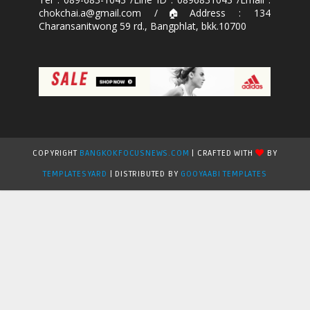
chokchai.a@gmail.com /🏠Address : 134
Charansanitwong 59 rd., Bangphlat, bkk.10700
COPYRIGHT
BANGKOKFOCUSNEWS.COM
| CRAFTED WITH
BY
TEMPLATESYARD
| DISTRIBUTED BY
GOOYAABI TEMPLATES