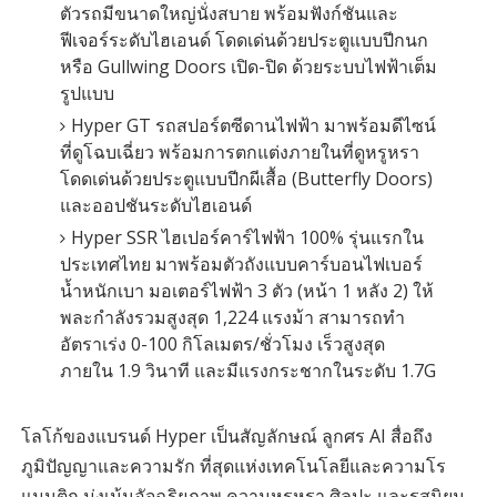
ตัวรถมีขนาดใหญ่นั่งสบาย พร้อมฟังก์ชันและ
ฟีเจอร์ระดับไฮเอนด์ โดดเด่นด้วยประตูแบบปีกนก
หรือ Gullwing Doors เปิด-ปิด ด้วยระบบไฟฟ้าเต็ม
รูปแบบ
Hyper GT รถสปอร์ตซีดานไฟฟ้า มาพร้อมดีไซน์
ที่ดูโฉบเฉี่ยว พร้อมการตกแต่งภายในที่ดูหรูหรา
โดดเด่นด้วยประตูแบบปีกผีเสื้อ (Butterfly Doors)
และออปชันระดับไฮเอนด์
Hyper SSR ไฮเปอร์คาร์ไฟฟ้า 100% รุ่นแรกใน
ประเทศไทย มาพร้อมตัวถังแบบคาร์บอนไฟเบอร์
น้ำหนักเบา มอเตอร์ไฟฟ้า 3 ตัว (หน้า 1 หลัง 2) ให้
พละกำลังรวมสูงสุด 1,224 แรงม้า สามารถทำ
อัตราเร่ง 0-100 กิโลเมตร/ชั่วโมง เร็วสูงสุด
ภายใน 1.9 วินาที และมีแรงกระชากในระดับ 1.7G
โลโก้ของแบรนด์ Hyper เป็นสัญลักษณ์ ลูกศร AI สื่อถึง
ภูมิปัญญาและความรัก ที่สุดแห่งเทคโนโลยีและความโร
แมนติก มุ่งเน้นอัจฉริยภาพ ความหรูหรา ศิลปะ และรสนิยม