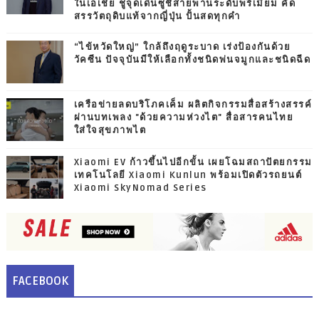
ในเอเชีย ชูจุดเด่นซูชิสายพานระดับพรีเมียม คัด
สรรวัตถุดิบแท้จากญี่ปุ่น ปั้นสดทุกคำ
“ไข้หวัดใหญ่” ใกล้ถึงฤดูระบาด เร่งป้องกันด้วย
วัคซีน ปัจจุบันมีให้เลือกทั้งชนิดพ่นจมูกและชนิดฉีด
เครือข่ายลดบริโภคเค็ม ผลิตกิจกรรมสื่อสร้างสรรค์
ผ่านบทเพลง "ด้วยความห่วงไต" สื่อสารคนไทย
ใส่ใจสุขภาพไต
Xiaomi EV ก้าวขึ้นไปอีกขั้น เผยโฉมสถาปัตยกรรม
เทคโนโลยี Xiaomi Kunlun พร้อมเปิดตัวรถยนต์
Xiaomi SkyNomad Series
FACEBOOK