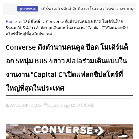
เมิร์ซ เอสเธติกส์ จับมือ นาโนเทค สวทช. วางรากฐาน Aesthetic L
สาหกรรม
Home
ไลฟ์สไตล์
Converse ดึงตำนานคนคูล ป๊อด โมเดิร์นด็อก
5หนุ่ม BUS 4สาว Alalaร่วมเดินแบบในงานงาน "Capital C"เปิดแฟลกชิป
สโตร์ที่ใหญ่ที่สุดในประเทศ
Converse ดึงตำนานคนคูล ป๊อด โมเดิร์นด็
อก 5หนุ่ม BUS 4สาว Alalaร่วมเดินแบบใน
งานงาน "Capital C"เปิดแฟลกชิปสโตร์ที่
ใหญ่ที่สุดในประเทศ
BANGKOKFOCUS
2 years ago
ไลฟ์สไตล์,