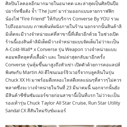
ศิลปินโลคอลอีกมากมายในอนาคต และล่าสุดเป็นศิลปินป๊อ
ปอาร์ทชื่อดัง จ้ำ ‘The Jum’ มาร่วมออกแบบลายกราฟฟิก
น้องไฟ “Fire Friend” ให้กับบริการ Converse By YOU รวม
ไปถึงออกแบบ ภาพเพ้นท์ผนังภายในร้าน นอกจากนั้นสินค้าลิ
มิเต็ดจะมีวางจำหน่ายแค่ที่สาขานี้ที่เดียวอีกด้วย ในช่วงเปิด
ร้านนี้เองสินค้าลิมิเต็ดมีวางจำหน่ายแบบจัดเต็มไม่ว่าจะเป็น
A-Cold-Wall* x Converse รุ่น Weapon วางจำหน่ายแบบ
คอมพลีทลุคทั้งเสื้อผ้า และ ใหม่ล่าสุดกลับมาอีกครั้ง
Converse รุ่นหุ้มขึ้นมาสูงถึงหัวเข่า เปิดตัวด้วยการคอแลปส์
พิเศษกับ Martin Ali ดีไซนเนอร์จิวเวอรี่จากบลูคลินในรุ่น
Chuck XX Hi มาพร้อมดีเทลอะไหล่ดีเทลแน่นๆที่สาวๆไม่ควร
พลาดซึ่งจะวางจำหน่ายในวันที่ 23 มีนาคมนี้ นอกจากนั้นยัง
มีสินค้าซีซั่นซัมเมอร์ขายก่อนสาขานี้เป็นที่แรก ไม่ว่าจะเป็น
รองเท้ารุ่น Chuck Taylor All Star Cruise, Run Star Utility
Sandal CX สีสันใหม่รับซํมเมอร์