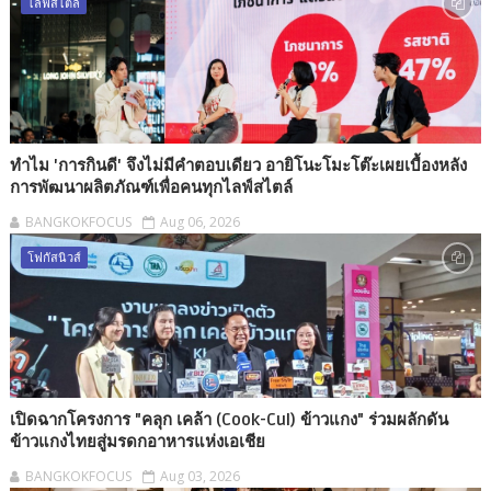
ไลฟ์สไตล์
ทำไม 'การกินดี' จึงไม่มีคำตอบเดียว อายิโนะโมะโต๊ะเผยเบื้องหลัง
การพัฒนาผลิตภัณฑ์เพื่อคนทุกไลฟ์สไตล์
BANGKOKFOCUS
Aug 06, 2026
โฟกัสนิวส์
เปิดฉากโครงการ "คลุก เคล้า (Cook-Cul) ข้าวแกง" ร่วมผลักดัน
ข้าวแกงไทยสู่มรดกอาหารแห่งเอเชีย
BANGKOKFOCUS
Aug 03, 2026