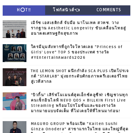
H⭕T‼
โฟกัสนิวส์👈
COMMENTS
เมิร์ซ เอสเธติกส์ จับมือ นาโนเทค สวทช. วาง
รากฐาน Aesthetic Longevity ขับเคลื่อนไทยสู่
อนาคตเศรษฐกิจสุขภาพ
ใครมีมุมสังหารที่ถูกใจโหวตเลย “Princess of
Girls' Love” TOP 5 ของประเทศ รางวัล
#YEntertainAwards2026
THE LEMON SHOT ผนึกกำลัง SCA PLUS เปิดโปรเจ
กต์ "STARLAB" มุ่งยกระดับศักยภาพครีเอเตอร์ไทย
สู่เวทีสากล
"บิวกิ้น" เสิร์ฟโมเมนต์สุดเอ็กซ์คลูซีฟ! เชิญชวนทุก
คนเช็กอินไลฟ์ NEVO Q05 × BILLKIN First Live
Streaming พร้อมโปรโมชั่นและของรางวัล
มากมายแบบจัดเต็ม ที่ไม่เคยให้ที่ไหนมาก่อน!
MAGURO GROUP พร้อมเปิด “Kaiten Sushi
Ginza Onodera” สาขาแรกในไทย และใหญ่ที่สุด