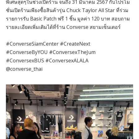
พิเศษสุดๆในช่วงเปิดร้าน จนถึง 31 มีนาคม 2567 กับโปรโม
ชั่นเปิดร้านเพียงซื้อสินค้ารุ่น Chuck Taylor All Star ที่ร่วม
รายการรับ Basic Patch ฟรี 1 ชิ้น มูลค่า 120 บาท สอบถาม
รายละเอียดเพิ่มเติมได้ที่ร้าน Converse สยามเซ็นเตอร์
#ConverseSiamCenter #CreateNext
#ConverseByYOU #ConversexTheJum
#ConversexBUS #ConversexALALA
@converse_thai