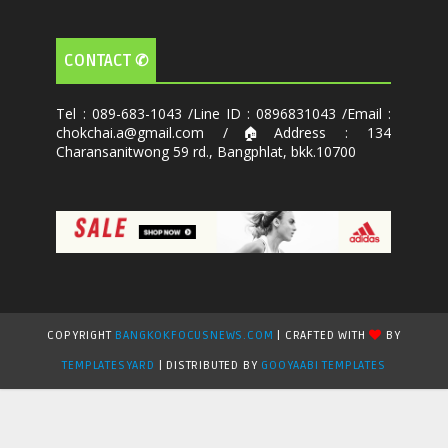
CONTACT ✆
Tel : 089-683-1043 /Line ID : 0896831043 /Email :
chokchai.a@gmail.com /🏠Address : 134
Charansanitwong 59 rd., Bangphlat, bkk.10700
COPYRIGHT
BANGKOKFOCUSNEWS.COM
| CRAFTED WITH
BY
TEMPLATESYARD
| DISTRIBUTED BY
GOOYAABI TEMPLATES