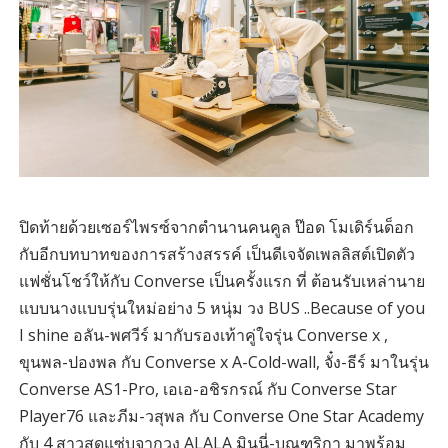
ปิดท้ายด้วยเซอร์ไพรซ์จากตำนานคนคูล ป๊อด โมเดิร์นด็อก
กับอีกบทบาทของการสร้างสรรค์ เป็นดีเจจัดเพลลิสต์เปิดตัว
แฟชั่นโชว์ให้กับ Converse เป็นครั้งแรก ที่ ต้อนรับเหล่านาย
แบบนางแบบรุ่นใหม่อย่าง 5 หนุ่ม วง BUS ..Because of you
I shine อลัน-พศวีร์ มากับรองเท้าคู่ใจรุ่น Converse x ,
ขุนพล-ปองพล กับ Converse x A-Cold-wall, จั๋ง-ธีร์ มาในรุ่น
Converse AS1-Pro, เอเอ-อชิรกรณ์ กับ Converse Star
Player76 และภีม-วสุพล กับ Converse One Star Academy
กับ 4 สาวสุดแซ่บจากวง ALALA มินนี่-บุณฑริกา มาพร้อม