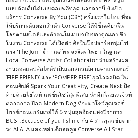
แบบ จัดเต็มได้แบบคอมพลีทลุค นอกจากนี้ ยังเปิด
บริการ Converse By You (CBY) ครั้งแรกในไทย ที่จะ
ให้บริการคัสตอมสินค้า Converse ให้มีชิ้นเดียวใน
โลกตามสไตล์และตัวตนในแบบฉบับของคุณเอง ซึ่ง
ในงาน Converse ได้เปิดตัว ศิลปินป๊อปอาร์ทหนุ่มไฟ
แรง ‘The Jum’ จ้ำ - ณภัทร จงจิตตโพธา ในฐานะ
Local Converse Artist Collaborator ร่วมสร้างผล
งานคอลแลปส์สไตล์ที่เป็นเอกลักษณ์ผ่านคาแรกเตอร์
‘FIRE FRIEND’ และ ‘BOMBER FIRE’ สุดไอคอนิค ใน
คอนเซ็ปท์ Spark Your Creativity, Create Next ปิด
ท้ายด้วยไฮไลท์ แฟชั่นโชว์สุดพิเศษ นำทีมโดยเลเจ้นท์
ตลอดกาล ป๊อด Modern Dog ที่จะมาโชว์สุดเซอร์
ไพรซ์ก่อนยกรันเวย์ให้ 5 หนุ่มสุดฮ็อตแห่งปีจากวง
BUS ..Because of you I shine กับ 4 สาวสุดแซ่บจาก
วง ALALA และเหล่าเด็กสุดคูล Converse All Star