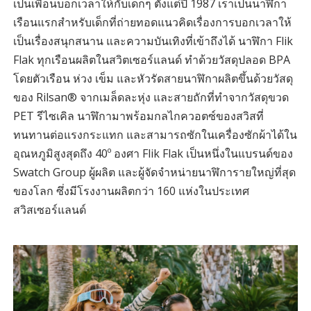
เป็นเพื่อนบอกเวลาให้กับเด็กๆ ตั้งแต่ปี 1987 เราเป็นนาฬิกา
เรือนแรกสำหรับเด็กที่ถ่ายทอดแนวคิดเรื่องการบอกเวลาให้
เป็นเรื่องสนุกสนาน และความบันเทิงที่เข้าถึงได้ นาฬิกา Flik
Flak ทุกเรือนผลิตในสวิตเซอร์แลนด์ ทำด้วยวัสดุปลอด BPA
โดยตัวเรือน ห่วง เข็ม และหัวรัดสายนาฬิกาผลิตขึ้นด้วยวัสดุ
ของ Rilsan® จากเมล็ดละหุ่ง และสายถักที่ทำจากวัสดุขวด
PET รีไซเคิล นาฬิกามาพร้อมกลไกควอตซ์ของสวิสที่
ทนทานต่อแรงกระแทก และสามารถซักในเครื่องซักผ้าได้ใน
อุณหภูมิสูงสุดถึง 40º องศา Flik Flak เป็นหนึ่งในแบรนด์ของ
Swatch Group ผู้ผลิต และผู้จัดจำหน่ายนาฬิการายใหญ่ที่สุด
ของโลก ซึ่งมีโรงงานผลิตกว่า 160 แห่งในประเทศ
สวิสเซอร์แลนด์