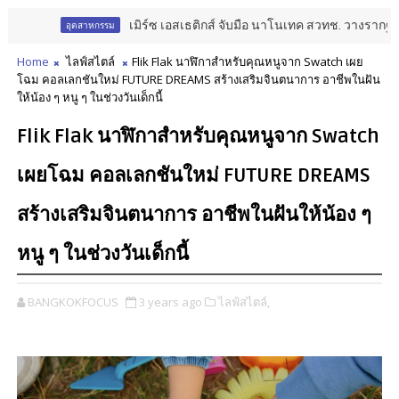
เมิร์ซ เอสเธติกส์ จับมือ นาโนเทค สวทช. วางรากฐาน Aesth
อุตสาหกรรม
Home
ไลฟ์สไตล์
Flik Flak นาฬิกาสำหรับคุณหนูจาก Swatch เผย
โฉม คอลเลกชันใหม่ FUTURE DREAMS สร้างเสริมจินตนาการ อาชีพในฝัน
ให้น้อง ๆ หนู ๆ ในช่วงวันเด็กนี้
Flik Flak นาฬิกาสำหรับคุณหนูจาก Swatch
เผยโฉม คอลเลกชันใหม่ FUTURE DREAMS
สร้างเสริมจินตนาการ อาชีพในฝันให้น้อง ๆ
หนู ๆ ในช่วงวันเด็กนี้
BANGKOKFOCUS
3 years ago
ไลฟ์สไตล์,