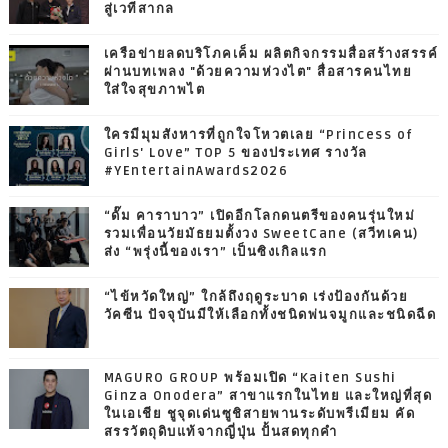
สู่เวทีสากล
เครือข่ายลดบริโภคเค็ม ผลิตกิจกรรมสื่อสร้างสรรค์
ผ่านบทเพลง "ด้วยความห่วงไต" สื่อสารคนไทย
ใส่ใจสุขภาพไต
ใครมีมุมสังหารที่ถูกใจโหวตเลย “Princess of
Girls' Love” TOP 5 ของประเทศ รางวัล
#YEntertainAwards2026
“ดั๊ม คาราบาว” เปิดอีกโลกดนตรีของคนรุ่นใหม่
รวมเพื่อนวัยมัธยมตั้งวง SweetCane (สวีทเคน)
ส่ง “พรุ่งนี้ของเรา” เป็นซิงเกิลแรก
“ไข้หวัดใหญ่” ใกล้ถึงฤดูระบาด เร่งป้องกันด้วย
วัคซีน ปัจจุบันมีให้เลือกทั้งชนิดพ่นจมูกและชนิดฉีด
MAGURO GROUP พร้อมเปิด “Kaiten Sushi
Ginza Onodera” สาขาแรกในไทย และใหญ่ที่สุด
ในเอเชีย ชูจุดเด่นซูชิสายพานระดับพรีเมียม คัด
สรรวัตถุดิบแท้จากญี่ปุ่น ปั้นสดทุกคำ