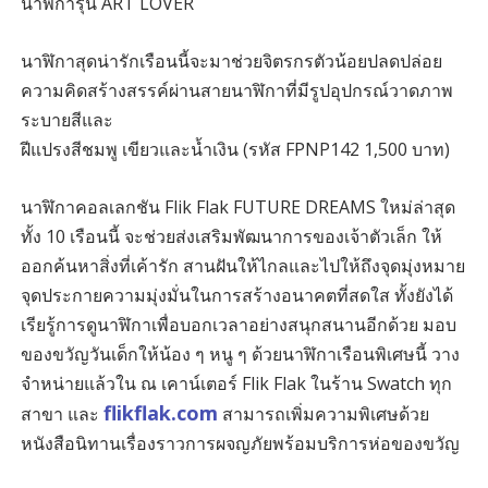
นาฬิการุ่น ART LOVER
นาฬิกาสุดน่ารักเรือนนี้จะมาช่วยจิตรกรตัวน้อยปลดปล่อย
ความคิดสร้างสรรค์ผ่านสายนาฬิกาที่มีรูปอุปกรณ์วาดภาพ
ระบายสีและ
ฝีแปรงสีชมพู เขียวและน้ำเงิน (รหัส FPNP142 1,500 บาท)
นาฬิกาคอลเลกชัน Flik Flak FUTURE DREAMS ใหม่ล่าสุด
ทั้ง 10 เรือนนี้ จะช่วยส่งเสริมพัฒนาการของเจ้าตัวเล็ก ให้
ออกค้นหาสิ่งที่เค้ารัก สานฝันให้ไกลและไปให้ถึงจุดมุ่งหมาย
จุดประกายความมุ่งมั่นในการสร้างอนาคตที่สดใส ทั้งยังได้
เรียรู้การดูนาฬิกาเพื่อบอกเวลาอย่างสนุกสนานอีกด้วย มอบ
ของขวัญวันเด็กให้น้อง ๆ หนู ๆ ด้วยนาฬิกาเรือนพิเศษนี้ วาง
จำหน่ายแล้วใน ณ เคาน์เตอร์ Flik Flak ในร้าน Swatch ทุก
flikflak.com
สาขา และ
สามารถเพิ่มความพิเศษด้วย
หนังสือนิทานเรื่องราวการผจญภัยพร้อมบริการห่อของขวัญ