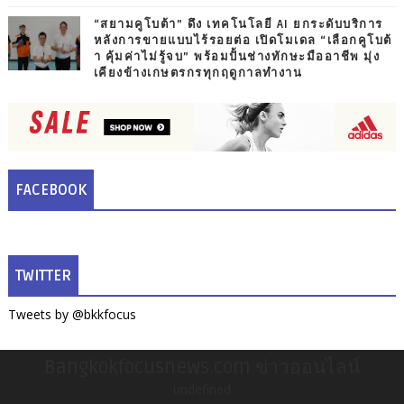
“สยามคูโบต้า” ดึง เทคโนโลยี AI ยกระดับบริการ
หลังการขายแบบไร้รอยต่อ เปิดโมเดล “เลือกคูโบต้
า คุ้มค่าไม่รู้จบ” พร้อมปั้นช่างทักษะมืออาชีพ มุ่ง
เคียงข้างเกษตรกรทุกฤดูกาลทำงาน
FACEBOOK
TWITTER
Tweets by @bkkfocus
Bangkokfocusnews.com ข่าวออนไลน์
undefined