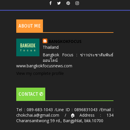
ABOUT ME
BANGKOKFOCUS
Thailand
Bangkok Focus : ข่าวประชาสัมพันธ์
ออนไลน์
www.bangkokfocusnews.com
View my complete profile
CONTACT ✆
Tel : 089-683-1043 /Line ID : 0896831043 /Email :
chokchai.a@gmail.com /🏠Address : 134
Charansanitwong 59 rd., Bangphlat, bkk.10700