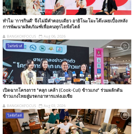
ทำไม 'การกินดี' จึงไม่มีคำตอบเดียว อายิโนะโมะโต๊ะเผยเบื้องหลัง
การพัฒนาผลิตภัณฑ์เพื่อคนทุกไลฟ์สไตล์
BANGKOKFOCUS
Aug 06, 2026
โฟกัสนิวส์
เปิดฉากโครงการ "คลุก เคล้า (Cook-Cul) ข้าวแกง" ร่วมผลักดัน
ข้าวแกงไทยสู่มรดกอาหารแห่งเอเชีย
BANGKOKFOCUS
Aug 03, 2026
ไลฟ์สไตล์