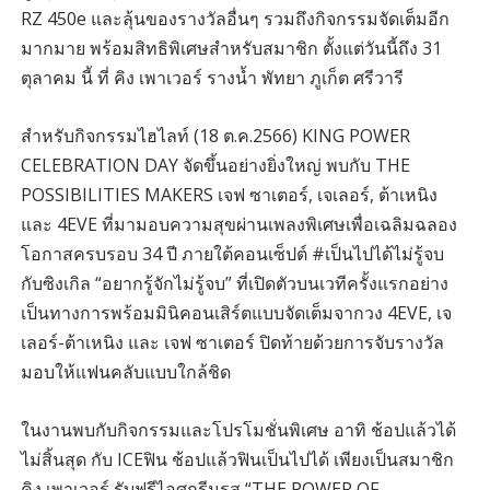
RZ 450e และลุ้นของรางวัลอื่นๆ รวมถึงกิจกรรมจัดเต็มอีก
มากมาย พร้อมสิทธิพิเศษสำหรับสมาชิก ตั้งแต่วันนี้ถึง 31
ตุลาคม นี้ ที่ คิง เพาเวอร์ รางน้ำ พัทยา ภูเก็ต ศรีวารี
สำหรับกิจกรรมไฮไลท์ (18 ต.ค.2566) KING POWER
CELEBRATION DAY จัดขึ้นอย่างยิ่งใหญ่ พบกับ THE
POSSIBILITIES MAKERS เจฟ ซาเตอร์, เจเลอร์, ต้าเหนิง
และ 4EVE ที่มามอบความสุขผ่านเพลงพิเศษเพื่อเฉลิมฉลอง
โอกาสครบรอบ 34 ปี ภายใต้คอนเซ็ปต์ #เป็นไปได้ไม่รู้จบ
กับซิงเกิล “อยากรู้จักไม่รู้จบ” ที่เปิดตัวบนเวทีครั้งแรกอย่าง
เป็นทางการพร้อมมินิคอนเสิร์ตแบบจัดเต็มจากวง 4EVE, เจ
เลอร์-ต้าเหนิง และ เจฟ ซาเตอร์ ปิดท้ายด้วยการจับรางวัล
มอบให้แฟนคลับแบบใกล้ชิด
ในงานพบกับกิจกรรมและโปรโมชั่นพิเศษ อาทิ ช้อปแล้วได้
ไม่สิ้นสุด กับ ICEฟิน ช้อปแล้วฟินเป็นไปได้ เพียงเป็นสมาชิก
คิง เพาเวอร์ รับฟรีไอศกรีมรส “THE POWER OF