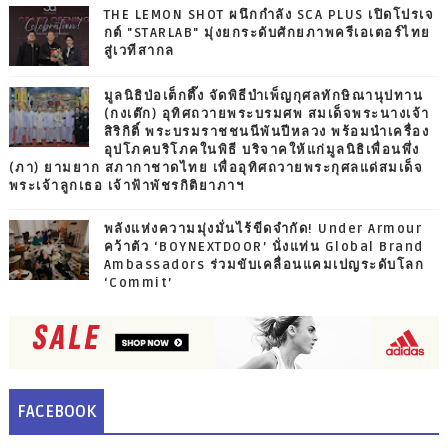
THE LEMON SHOT ผนึกกำลัง SCA PLUS เปิดโปรเจ
กต์ "STARLAB" มุ่งยกระดับศักยภาพครีเอเตอร์ไทย
สู่เวทีสากล
มูลนิธิป่อเต็กตึ๊ง จัดพิธีบำเพ็ญกุศลทักษิณานุปทาน
(กงเต๊ก) อุทิศถวายพระบรมศพ สมเด็จพระนางเจ้า
สิริกิติ์ พระบรมราชชนนีพันปีหลวง พร้อมนำเครื่อง
อุปโภคบริโภคในพิธี บริจาคให้แก่มูลนิธิเพื่อนพึ่ง
(ภา) ยามยาก สภากาชาดไทย เพื่ออุทิศถวายพระกุศลแด่สมเด็จ
พระเจ้าลูกเธอ เจ้าฟ้าพัชรกิติยาภาฯ
พลังแห่งความมุ่งมั่นไร้ขีดจำกัด! Under Armour
คว้าตัว ‘BOYNEXTDOOR’ นั่งแท่น Global Brand
Ambassadors ร่วมขับเคลื่อนแคมเปญระดับโลก
‘Commit’
FACEBOOK