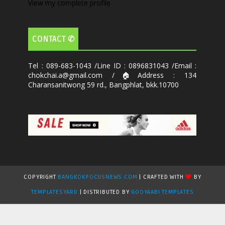
View my complete profile
CONTACT ✆
Tel : 089-683-1043 /Line ID : 0896831043 /Email :
chokchai.a@gmail.com /🏠Address : 134
Charansanitwong 59 rd., Bangphlat, bkk.10700
COPYRIGHT
BANGKOKFOCUSNEWS.COM
| CRAFTED WITH
BY
TEMPLATESYARD
| DISTRIBUTED BY
GOOYAABI TEMPLATES