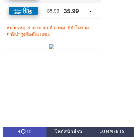
H⭕T‼
โฟกัสนิวส์👈
COMMENTS