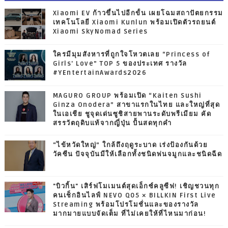
Xiaomi EV ก้าวขึ้นไปอีกขั้น เผยโฉมสถาปัตยกรรม
เทคโนโลยี Xiaomi Kunlun พร้อมเปิดตัวรถยนต์
Xiaomi SkyNomad Series
ใครมีมุมสังหารที่ถูกใจโหวตเลย “Princess of
Girls' Love” TOP 5 ของประเทศ รางวัล
#YEntertainAwards2026
MAGURO GROUP พร้อมเปิด “Kaiten Sushi
Ginza Onodera” สาขาแรกในไทย และใหญ่ที่สุด
ในเอเชีย ชูจุดเด่นซูชิสายพานระดับพรีเมียม คัด
สรรวัตถุดิบแท้จากญี่ปุ่น ปั้นสดทุกคำ
“ไข้หวัดใหญ่” ใกล้ถึงฤดูระบาด เร่งป้องกันด้วย
วัคซีน ปัจจุบันมีให้เลือกทั้งชนิดพ่นจมูกและชนิดฉีด
"บิวกิ้น" เสิร์ฟโมเมนต์สุดเอ็กซ์คลูซีฟ! เชิญชวนทุก
คนเช็กอินไลฟ์ NEVO Q05 × BILLKIN First Live
Streaming พร้อมโปรโมชั่นและของรางวัล
มากมายแบบจัดเต็ม ที่ไม่เคยให้ที่ไหนมาก่อน!