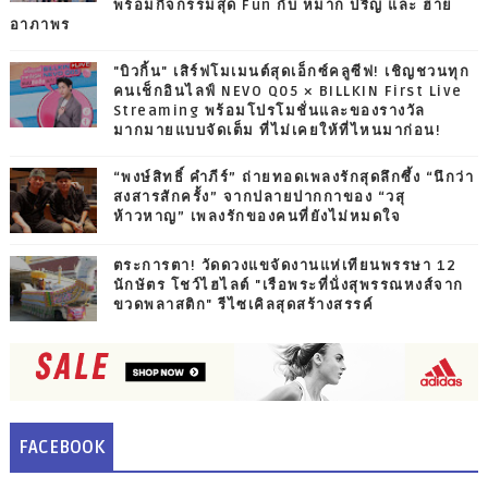
พร้อมกิจกรรมสุด Fun กับ หมาก ปริญ และ ฮาย
อาภาพร
"บิวกิ้น" เสิร์ฟโมเมนต์สุดเอ็กซ์คลูซีฟ! เชิญชวนทุก
คนเช็กอินไลฟ์ NEVO Q05 × BILLKIN First Live
Streaming พร้อมโปรโมชั่นและของรางวัล
มากมายแบบจัดเต็ม ที่ไม่เคยให้ที่ไหนมาก่อน!
“พงษ์สิทธิ์ คำภีร์” ถ่ายทอดเพลงรักสุดลึกซึ้ง “นึกว่า
สงสารสักครั้ง” จากปลายปากกาของ “วสุ
ห้าวหาญ” เพลงรักของคนที่ยังไม่หมดใจ
ตระการตา! วัดดวงแขจัดงานแห่เทียนพรรษา 12
นักษัตร โชว์ไฮไลต์ "เรือพระที่นั่งสุพรรณหงส์จาก
ขวดพลาสติก" รีไซเคิลสุดสร้างสรรค์
FACEBOOK