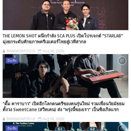
THE LEMON SHOT ผนึกกำลัง SCA PLUS เปิดโปรเจกต์ "STARLAB"
มุ่งยกระดับศักยภาพครีเอเตอร์ไทยสู่เวทีสากล
BANGKOKFOCUS
Aug 06, 2026
บันเทิง
“ดั๊ม คาราบาว” เปิดอีกโลกดนตรีของคนรุ่นใหม่ รวมเพื่อนวัยมัธยม
ตั้งวง SweetCane (สวีทเคน) ส่ง “พรุ่งนี้ของเรา” เป็นซิงเกิลแรก
BANGKOKFOCUS
Aug 06, 2026
บันเทิง