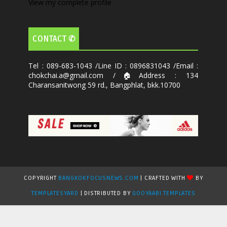
View my complete profile
CONTACT ✆
Tel : 089-683-1043 /Line ID : 0896831043 /Email :
chokchai.a@gmail.com /🏠Address : 134
Charansanitwong 59 rd., Bangphlat, bkk.10700
COPYRIGHT
BANGKOKFOCUSNEWS.COM
| CRAFTED WITH
BY
TEMPLATESYARD
| DISTRIBUTED BY
GOOYAABI TEMPLATES