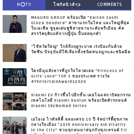
H⭕T‼
โฟกัสนิวส์👈
COMMENTS
MAGURO GROUP พร้อมเปิด “Kaiten Sushi
Ginza Onodera” สาขาแรกในไทย และใหญ่ที่สุด
ในเอเชีย ชูจุดเด่นซูชิสายพานระดับพรีเมียม คัด
สรรวัตถุดิบแท้จากญี่ปุ่น ปั้นสดทุกคำ
“ไข้หวัดใหญ่” ใกล้ถึงฤดูระบาด เร่งป้องกันด้วย
วัคซีน ปัจจุบันมีให้เลือกทั้งชนิดพ่นจมูกและชนิดฉีด
ใครมีมุมสังหารที่ถูกใจโหวตเลย “Princess of
Girls' Love” TOP 5 ของประเทศ รางวัล
#YEntertainAwards2026
Xiaomi EV ก้าวขึ้นไปอีกขั้น เผยโฉมสถาปัตยกรรม
เทคโนโลยี Xiaomi Kunlun พร้อมเปิดตัวรถยนต์
Xiaomi SkyNomad Series
เอไอเอ ไวทัลลิตี้ ฉลองครบ 10 ปี จัดปาร์ตี้สุขภาพ
กลางใจเมือง “10th Anniversary AIA Vitality
in the City” ชวนทุกคนมาสนุกกับทุกเทรนด์ Fit