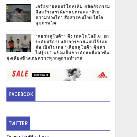
เครือข่ายลดบริโภคเค็ม ผลิตกิจกรรม
สื่อสร้างสรรค์ผ่านบทเพลง "ด้วย
ความห่วงไต" สื่อสารคนไทยใส่ใจ
สุขภาพไต
“สยามคูโบต้า” ดึง เทคโนโลยี AI ยก
ระดับบริการหลังการขายแบบไร้รอย
ต่อ เปิดโมเดล “เลือกคูโบต้า คุ้มค่า
ไม่รู้จบ” พร้อมปั้นช่างทักษะมืออาชีพ
มุ่งเคียงข้างเกษตรกรทุกฤดูกาลทำงาน
FACEBOOK
TWITTER
Tweets by @bkkfocus