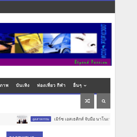
ุขภาพ
บันเทิง
ท่องเที่ยว กีฬา
อื่นๆ
เมิร์ซ เอสเธติกส์ จับมือ นาโนเทค สวทช. วางรากฐาน 
อุตสาหกรรม