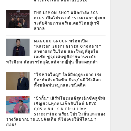
#YEntertainAwards2026
THE LEMON SHOT ผนึกกำลัง SCA
PLUS เปิดโปรเจกต์ "STARLAB" มุ่งยก
ระดับศักยภาพครีเอเตอร์ไทยสู่เวที
สากล
MAGURO GROUP พร้อมเปิด
“Kaiten Sushi Ginza Onodera”
สาขาแรกในไทย และใหญ่ที่สุดใน
เอเชีย ชูจุดเด่นซูชิสายพานระดับ
พรีเมียม คัดสรรวัตถุดิบแท้จากญี่ปุ่น ปั้นสดทุกคำ
“ไข้หวัดใหญ่” ใกล้ถึงฤดูระบาด เร่ง
ป้องกันด้วยวัคซีน ปัจจุบันมีให้เลือก
ทั้งชนิดพ่นจมูกและชนิดฉีด
"บิวกิ้น" เสิร์ฟโมเมนต์สุดเอ็กซ์คลูซีฟ!
เชิญชวนทุกคนเช็กอินไลฟ์ NEVO
Q05 × BILLKIN First Live
Streaming พร้อมโปรโมชั่นและของ
รางวัลมากมายแบบจัดเต็ม ที่ไม่เคยให้ที่ไหนมา
ก่อน!