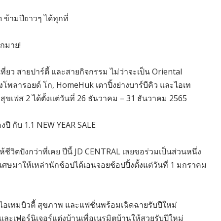
ข้ามปียาวๆ ได้ทุกที่
ากมาย!
ี่ยว สายปาร์ตี้ และสายกิจกรรม ไม่ว่าจะเป็น Oriental
งโพลารอยด์ โก, HomeHuk เตาปิ้งย่างบาร์บีคิว และไอเท
สุขเฟส 2 ได้ตั้งแต่วันที่ 26 ธันวาคม – 31 ธันวาคม 2565
งปี กับ 1.1 NEW YEAR SALE
ชีวิตปังกว่าที่เคย ปีนี้ JD CENTRAL เลยขอร่วมเป็นส่วนหนึ่ง
เศษมาให้เหล่านักช้อปได้เอนจอยช้อปปิ้งตั้งแต่วันที่ 1 มกราคม
บไอเทมบิวตี้ สุขภาพ และแฟชั่นพร้อมเฉิดฉายรับปีใหม่
เฟอร์นิเจอร์แต่งบ้านเพื่อเนรมิตบ้านให้สวยรับปีใหม่