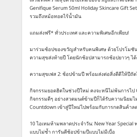
Genifique Serum 50ml Holiday Skincare Gift Set,
รวมถึงหม้อทอดไร้น้ำมัน
แถมส่งฟรี* ทั่วประเทศ และความพิเศษอีกเพียบ!
มาร่วมช้อปของขวัญสำหรับคนพิเศษ ด้วยโปรโมชัน
ความสุขส่งท้ายปี โดยนักช้อปสามารถช้อปยาวๆ ได้ต
ความสุขเฟส 2: ช้อปข้ามปี พร้อมส่งต่อสิ่งดีดีให้ปีถั
กิจกรรมยอดฮิตในช่วงปีใหม่ คงจะหนีไม่พ้นการไป 
กิจกรรมดีๆ อย่างสวดมนต์ข้ามปีก็ได้รับความนิยมไม่
Countdown เข้าสู่ปีใหม่ไปพร้อมกับการกดสินค้าล
10 ไอเทมห้ามพลาดประจำวัน: New Year Special พ
แบบไม่ซ้ำ การันตีช้อปข้ามปีแบบไม่มีเบื่อ