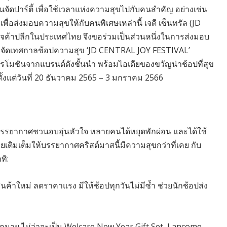
ัดปาร์ตี้ เพื่อใช้เวลาแห่งความสุขไปกับคนสำคัญ อย่างเช่น
ื่อส่งมอบความสุขให้กับคนพิเศษเหล่านี้ เจดี เซ็นทรัล (JD
ิจค้าปลีกในประเทศไทย จึงขอร่วมเป็นส่วนหนึ่งในการส่งมอบ
้อป จัดเทศกาลช้อปความสุข ‘JD CENTRAL JOY FESTIVAL’
โปรโมชันจากแบรนด์ดังชั้นนำ พร้อมไอเดียของขวัญน่าช้อปที่สุข
มปี ตั้งแต่วันที่ 20 ธันวาคม 2565 – 3 มกราคม 2566
ยบรรยากาศชวนอบอุ่นหัวใจ หลายคนได้หยุดพักผ่อน และได้ใช้
เติมเต็มให้บรรยากาศคริสต์มาสนี้มีความสุขกว่าที่เคย กับ
ทิ:
นค้าใหม่ ลดราคาแรง มีให้ช้อปทุกวันไม่มีซ้ำ ช่วยนักช้อปส่ง
กมาย ไม่ว่าจะเป็น Welcare New Year Gift Set, Lancome