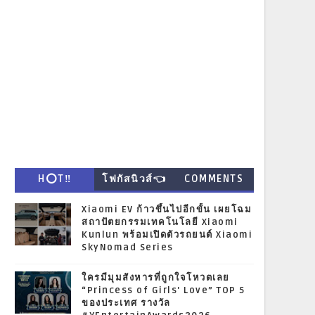
H⭕T‼
โฟกัสนิวส์👈
COMMENTS
Xiaomi EV ก้าวขึ้นไปอีกขั้น เผยโฉม
สถาปัตยกรรมเทคโนโลยี Xiaomi
Kunlun พร้อมเปิดตัวรถยนต์ Xiaomi
SkyNomad Series
ใครมีมุมสังหารที่ถูกใจโหวตเลย
“Princess of Girls' Love” TOP 5
ของประเทศ รางวัล