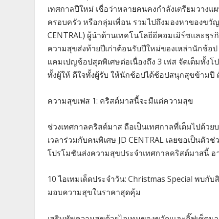
เทศกาลปีใหม่ เชื่อว่าหลายคนคงกำลังเตรียมวางแผนจ
ครอบครัว หรือกลุ่มเพื่อน รวมไปถึงมองหาของขวัญเพ
CENTRAL) ผู้นำด้านเทคโนโลยีอีคอมเมิร์ซและธุรก
ความสุขส่งท้ายปีเก่าต้อนรับปีใหม่ของเหล่านักช
แคมเปญช้อปสุดพิเศษต่อเนื่องถึง 3 เฟส จัดเต็มทั้ง
ทั้งผู้ให้ ดีใจทั้งผู้รับ ให้นักช้อปได้ช้อปสนุกสุขข้า
ความสุขเฟส 1: คริสต์มาสนี้จะมีแต่ความสุข
ช่วงเทศกาลคริสต์มาส ถือเป็นเทศกาลที่เต็มไปด้ว
เวลาร่วมกับคนพิเศษ JD CENTRAL เลยขอเป็นตัวช่วย
โปรโมชันส่งความสุขประจำเทศกาลคริสต์มาสนี้ อา
10 ไอเทมเด็ดประจำวัน: Christmas Special พบกับสิ
มอบความสุขในราคาสุดคุ้ม
เสริมทัพความสุขด้วยไอเทมของขวัญและกิ๊ฟเซ็ตมา