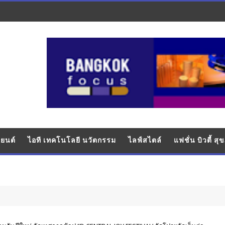
ยนต์
ไอที เทคโนโลยี นวัตกรรม
ไลฟ์สไตล์
แฟชั่น บิวตี้ ส