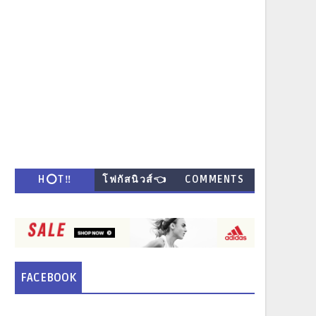
H⭕T‼
โฟกัสนิวส์👈
COMMENTS
FACEBOOK