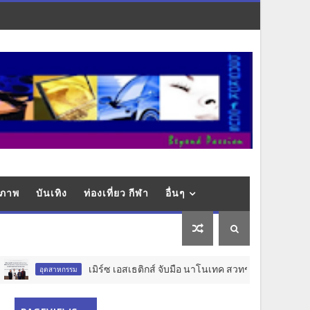
ุขภาพ
บันเทิง
ท่องเที่ยว กีฬา
อื่นๆ
เมิร์ซ เอสเธติกส์ จับมือ นาโนเทค สวทช. วางรากฐาน Aesthet
อุตสาหกรรม