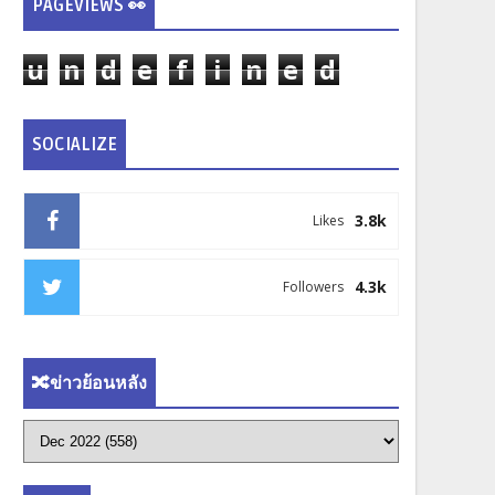
PAGEVIEWS 👀
u
n
d
e
f
i
n
e
d
SOCIALIZE
3.8k
Likes
4.3k
Followers
🔀ข่าวย้อนหลัง