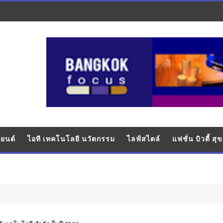
ยนต์
ไอที เทคโนโลยี นวัตกรรม
ไลฟ์สไตล์
แฟชั่น บิวตี้ ส