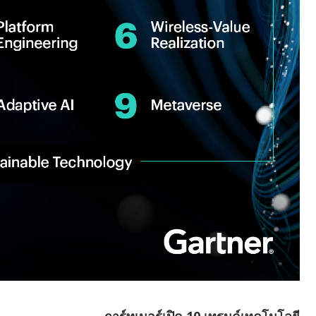
การ์ทเนอร์เปิด 10 เทรนด์เทคโนโลยี