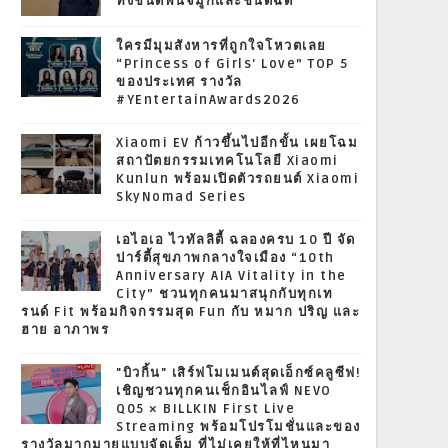
ทั้งชนิดพ่นจมูกและชนิดฉีด
ใครมีมุมสังหารที่ถูกใจโหวตเลย
“Princess of Girls' Love” TOP 5
ของประเทศ รางวัล
#YEntertainAwards2026
Xiaomi EV ก้าวขึ้นไปอีกขั้น เผยโฉม
สถาปัตยกรรมเทคโนโลยี Xiaomi
Kunlun พร้อมเปิดตัวรถยนต์ Xiaomi
SkyNomad Series
เอไอเอ ไวทัลลิตี้ ฉลองครบ 10 ปี จัด
ปาร์ตี้สุขภาพกลางใจเมือง “10th
Anniversary AIA Vitality in the
City” ชวนทุกคนมาสนุกกับทุกเท
รนด์ Fit พร้อมกิจกรรมสุด Fun กับ หมาก ปริญ และ
ฮาย อาภาพร
"บิวกิ้น" เสิร์ฟโมเมนต์สุดเอ็กซ์คลูซีฟ!
เชิญชวนทุกคนเช็กอินไลฟ์ NEVO
Q05 × BILLKIN First Live
Streaming พร้อมโปรโมชั่นและของ
รางวัลมากมายแบบจัดเต็ม ที่ไม่เคยให้ที่ไหนมา