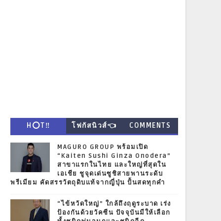
H⭕T‼
โฟกัสนิวส์👈
COMMENTS
MAGURO GROUP พร้อมเปิด
“Kaiten Sushi Ginza Onodera”
สาขาแรกในไทย และใหญ่ที่สุดใน
เอเชีย ชูจุดเด่นซูชิสายพานระดับ
พรีเมียม คัดสรรวัตถุดิบแท้จากญี่ปุ่น ปั้นสดทุกคำ
“ไข้หวัดใหญ่” ใกล้ถึงฤดูระบาด เร่ง
ป้องกันด้วยวัคซีน ปัจจุบันมีให้เลือก