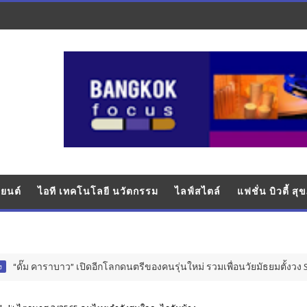
ยนต์
ไอที เทคโนโลยี นวัตกรรม
ไลฟ์สไตล์
แฟชั่น บิวตี้ ส
าราบาว” เปิดอีกโลกดนตรีของคนรุ่นใหม่ รวมเพื่อนวัยมัธยมตั้งวง SweetCane (