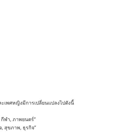
พศหญิงมีการเปลี่ยนแปลงไปดังนี้
จ, กีฬา, ภาพยนตร์”
จ, สุขภาพ, ธุรกิจ”