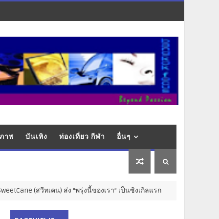
ุขภาพ
บันเทิง
ท่องเที่ยว กีฬา
อื่นๆ
สวีทเคน) ส่ง “พรุ่งนี้ของเรา” เป็นซิงเกิลแรก
ทำไม '
ไลฟ์สไตล์