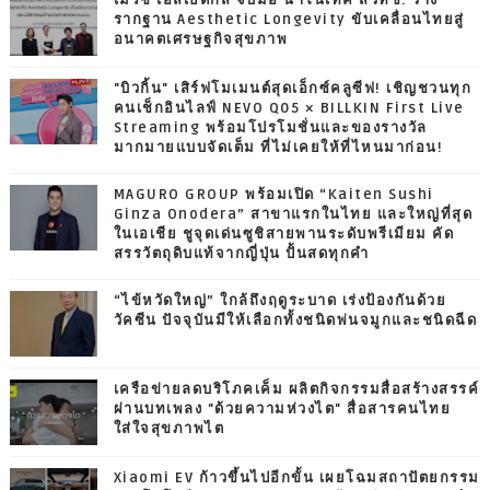
เมิร์ซ เอสเธติกส์ จับมือ นาโนเทค สวทช. วาง
รากฐาน Aesthetic Longevity ขับเคลื่อนไทยสู่
อนาคตเศรษฐกิจสุขภาพ
"บิวกิ้น" เสิร์ฟโมเมนต์สุดเอ็กซ์คลูซีฟ! เชิญชวนทุก
คนเช็กอินไลฟ์ NEVO Q05 × BILLKIN First Live
Streaming พร้อมโปรโมชั่นและของรางวัล
มากมายแบบจัดเต็ม ที่ไม่เคยให้ที่ไหนมาก่อน!
MAGURO GROUP พร้อมเปิด “Kaiten Sushi
Ginza Onodera” สาขาแรกในไทย และใหญ่ที่สุด
ในเอเชีย ชูจุดเด่นซูชิสายพานระดับพรีเมียม คัด
สรรวัตถุดิบแท้จากญี่ปุ่น ปั้นสดทุกคำ
“ไข้หวัดใหญ่” ใกล้ถึงฤดูระบาด เร่งป้องกันด้วย
วัคซีน ปัจจุบันมีให้เลือกทั้งชนิดพ่นจมูกและชนิดฉีด
เครือข่ายลดบริโภคเค็ม ผลิตกิจกรรมสื่อสร้างสรรค์
ผ่านบทเพลง "ด้วยความห่วงไต" สื่อสารคนไทย
ใส่ใจสุขภาพไต
Xiaomi EV ก้าวขึ้นไปอีกขั้น เผยโฉมสถาปัตยกรรม