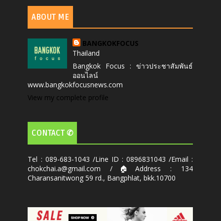
ABOUT ME
BANGKOKFOCUS
Thailand
Bangkok Focus : ข่าวประชาสัมพันธ์
ออนไลน์
www.bangkokfocusnews.com
View my complete profile
CONTACT ✆
Tel : 089-683-1043 /Line ID : 0896831043 /Email :
chokchai.a@gmail.com /🏠Address : 134
Charansanitwong 59 rd., Bangphlat, bkk.10700