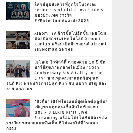
ใครมีมุมสังหารที่ถูกใจโหวตเลย
“Princess of Girls' Love” TOP 5
ของประเทศ รางวัล
#YEntertainAwards2026
Xiaomi EV ก้าวขึ้นไปอีกขั้น เผยโฉม
สถาปัตยกรรมเทคโนโลยี Xiaomi
Kunlun พร้อมเปิดตัวรถยนต์ Xiaomi
SkyNomad Series
เอไอเอ ไวทัลลิตี้ ฉลองครบ 10 ปี จัด
ปาร์ตี้สุขภาพกลางใจเมือง “10th
Anniversary AIA Vitality in the
City” ชวนทุกคนมาสนุกกับทุกเท
รนด์ Fit พร้อมกิจกรรมสุด Fun กับ หมาก ปริญ และ
ฮาย อาภาพร
"บิวกิ้น" เสิร์ฟโมเมนต์สุดเอ็กซ์คลูซีฟ!
เชิญชวนทุกคนเช็กอินไลฟ์ NEVO
Q05 × BILLKIN First Live
Streaming พร้อมโปรโมชั่นและของ
รางวัลมากมายแบบจัดเต็ม ที่ไม่เคยให้ที่ไหนมา
ก่อน!