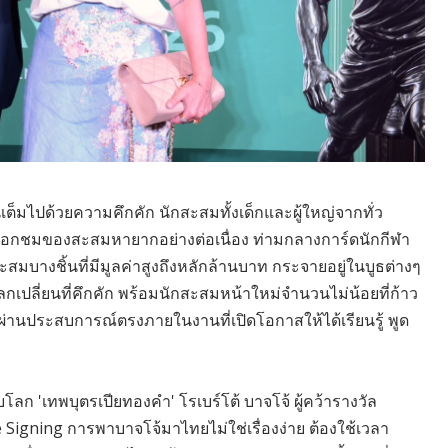
็มไปด้วยความคึกคัก นักสะสมทั้งเด็กและผู้ใหญ่จากทั่ว
ลือกชมของสะสมหายากอย่างต่อเนื่อง ท่ามกลางการ์ดนักกีฬา
สมบางชิ้นที่มีมูลค่าสูงถึงหลักล้านบาท กระจายอยู่ในบูธต่างๆ
เปลี่ยนที่คึกคัก พร้อมนักสะสมหน้าใหม่จำนวนไม่น้อยที่ก้าว
 ผ่านประสบการณ์ตรงภายในงานที่เปิดโอกาสให้ได้เรียนรู้ พูด
'เทพบุตรเปียทองคำ' โรเบร์โต้ บาจโจ้ ผู้คว้ารางวัล
 Signing การพาบาจโจ้มาไทยไม่ใช่เรื่องง่าย ต้องใช้เวลา