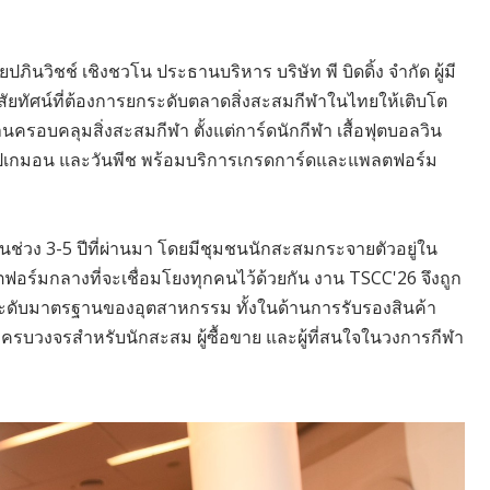
ปภินวิชช์ เชิงชวโน ประธานบริหาร บริษัท พี บิดดิ้ง จำกัด ผู้มี
ัยทัศน์ที่ต้องการยกระดับตลาดสิ่งสะสมกีฬาในไทยให้เติบโต
นครอบคลุมสิ่งสะสมกีฬา ตั้งแต่การ์ดนักกีฬา เสื้อฟุตบอลวิน
โปเกมอน และวันพีช พร้อมบริการเกรดการ์ดและแพลตฟอร์ม
ช่วง 3-5 ปีที่ผ่านมา โดยมีชุมชนนักสะสมกระจายตัวอยู่ใน
อร์มกลางที่จะเชื่อมโยงทุกคนไว้ด้วยกัน งาน TSCC'26 จึงถูก
มยกระดับมาตรฐานของอุตสาหกรรม ทั้งในด้านการรับรองสินค้า
ครบวงจรสำหรับนักสะสม ผู้ซื้อขาย และผู้ที่สนใจในวงการกีฬา