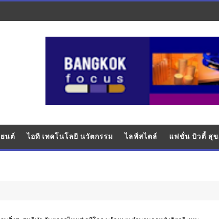
ยนต์
ไอที เทคโนโลยี นวัตกรรม
ไลฟ์สไตล์
แฟชั่น บิวตี้ ส
บันเทิง