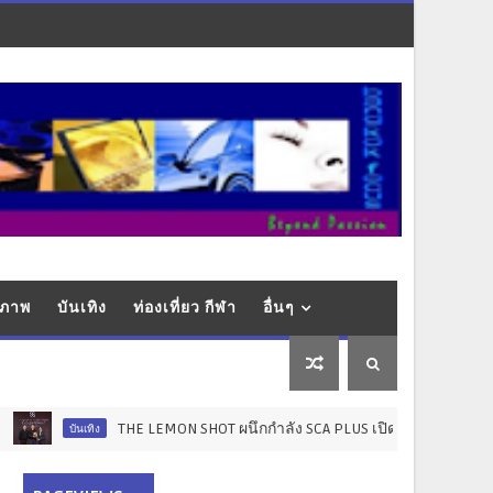
ุขภาพ
บันเทิง
ท่องเที่ยว กีฬา
อื่นๆ
THE LEMON SHOT ผนึกกำลัง SCA PLUS เปิดโปรเจกต์ "STARLAB" มุ่งยกระดับ