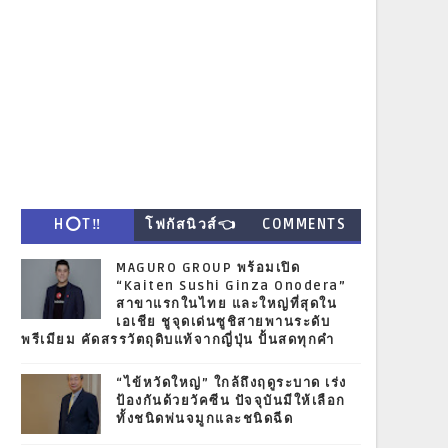
H⭕T‼
โฟกัสนิวส์👈
COMMENTS
MAGURO GROUP พร้อมเปิด
“Kaiten Sushi Ginza Onodera”
สาขาแรกในไทย และใหญ่ที่สุดใน
เอเชีย ชูจุดเด่นซูชิสายพานระดับ
พรีเมียม คัดสรรวัตถุดิบแท้จากญี่ปุ่น ปั้นสดทุกคำ
“ไข้หวัดใหญ่” ใกล้ถึงฤดูระบาด เร่ง
ป้องกันด้วยวัคซีน ปัจจุบันมีให้เลือก
ทั้งชนิดพ่นจมูกและชนิดฉีด