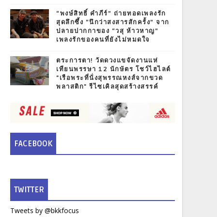
“พงษ์สิทธิ์ คำภีร์” ถ่ายทอดเพลงรัก
สุดลึกซึ้ง “นึกว่าสงสารสักครั้ง” จาก
ปลายปากกาของ “วสุ ห้าวหาญ”
เพลงรักของคนที่ยังไม่หมดใจ
ตระการตา! วัดดวงแขจัดงานแห่
เทียนพรรษา 12 นักษัตร โชว์ไฮไลต์
"เรือพระที่นั่งสุพรรณหงส์จากขวด
พลาสติก" รีไซเคิลสุดสร้างสรรค์
FACEBOOK
TWITTER
Tweets by @bkkfocus