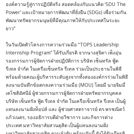
องค์ความรู้สู่การปฏิบัติจริง สอดคล้องกับแนวคิด ‘SDU The
Power’ และเป้าหมายการพัฒนาที่ยั่งยืน (SDGs) เพื่อร่วมกัน
พัฒนาทรัพยากรมนุษย์ที่มีคุณภาพให้กับประเทศในระยะ
ยาว”
ในวันเปิดตัวโครงการความร่วมมือ “TOPS Leadership
Internship Program” ได้รับเกียรติ จากนางสุจิตา เพ็งอุ่น
รองกรรมการผู้จัดการฝ่ายปฏิบัติการ บริษัท เซ็นทรัล ฟู้ด
รีเทล จำกัด ในเครือเซ็นทรัล รีเทล ร่วมเป็นประธานในพิธี
พร้อมด้วยคณะผู้บริหารระดับสูงจากทั้งสององค์กรร่วมในพิธี
ลงนามบันทึกข้อตกลงความร่วมมือ (MOU) โดยมี นายจิมมี่
เตโชติอัศนีย์ ผู้ช่วยกรรมการผู้จัดการฝ่ายทรัพยากรบุคคล
บริษัท เซ็นทรัล ฟู้ด รีเทล จำกัด ในเครือเซ็นทรัล รีเทล เป็นผู้
แทนลงนามฝั่งท็อปส์ และ ผู้ช่วยศาสตราจารย์ ดร.พรชณิตว์
แก้วเนตร, รองอธิการบดีฝ่ายวิชาการ และกิจการต่าง
ประเทศ มหาวิทยาลัยสวนดุสิต เป็นผู้แทนลงนามฝั่ง
มหาวิทยาลัยสวนดุสิต ตามลำดับ พร้อมกันนี้ ยังได้รับเกียรติ