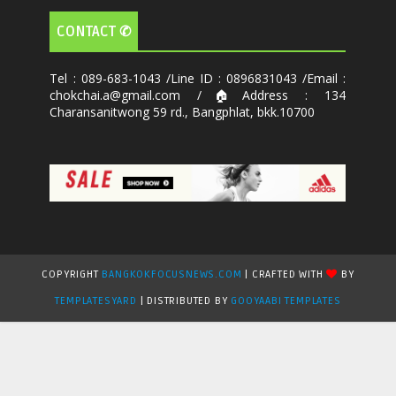
CONTACT ✆
Tel : 089-683-1043 /Line ID : 0896831043 /Email :
chokchai.a@gmail.com /🏠Address : 134
Charansanitwong 59 rd., Bangphlat, bkk.10700
COPYRIGHT
BANGKOKFOCUSNEWS.COM
| CRAFTED WITH
BY
TEMPLATESYARD
| DISTRIBUTED BY
GOOYAABI TEMPLATES