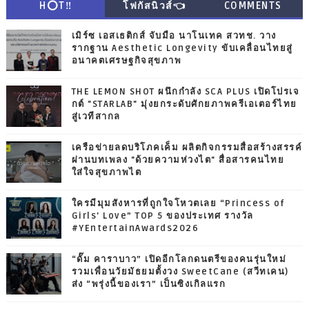
H⭕T‼
โฟกัสนิวส์👈
COMMENTS
เมิร์ซ เอสเธติกส์ จับมือ นาโนเทค สวทช. วาง
รากฐาน Aesthetic Longevity ขับเคลื่อนไทยสู่
อนาคตเศรษฐกิจสุขภาพ
THE LEMON SHOT ผนึกกำลัง SCA PLUS เปิดโปรเจ
กต์ "STARLAB" มุ่งยกระดับศักยภาพครีเอเตอร์ไทย
สู่เวทีสากล
เครือข่ายลดบริโภคเค็ม ผลิตกิจกรรมสื่อสร้างสรรค์
ผ่านบทเพลง "ด้วยความห่วงไต" สื่อสารคนไทย
ใส่ใจสุขภาพไต
ใครมีมุมสังหารที่ถูกใจโหวตเลย “Princess of
Girls' Love” TOP 5 ของประเทศ รางวัล
#YEntertainAwards2026
“ดั๊ม คาราบาว” เปิดอีกโลกดนตรีของคนรุ่นใหม่
รวมเพื่อนวัยมัธยมตั้งวง SweetCane (สวีทเคน)
ส่ง “พรุ่งนี้ของเรา” เป็นซิงเกิลแรก