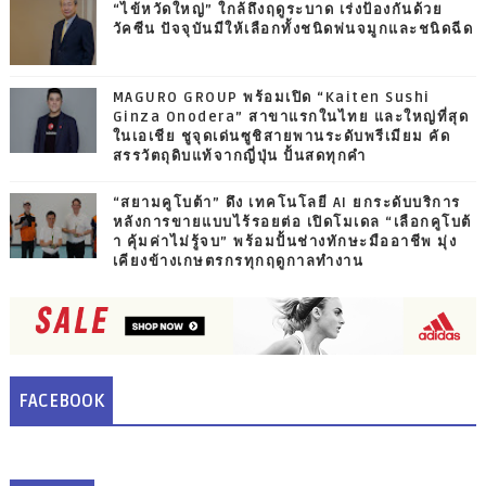
“ไข้หวัดใหญ่” ใกล้ถึงฤดูระบาด เร่งป้องกันด้วย
วัคซีน ปัจจุบันมีให้เลือกทั้งชนิดพ่นจมูกและชนิดฉีด
MAGURO GROUP พร้อมเปิด “Kaiten Sushi
Ginza Onodera” สาขาแรกในไทย และใหญ่ที่สุด
ในเอเชีย ชูจุดเด่นซูชิสายพานระดับพรีเมียม คัด
สรรวัตถุดิบแท้จากญี่ปุ่น ปั้นสดทุกคำ
“สยามคูโบต้า” ดึง เทคโนโลยี AI ยกระดับบริการ
หลังการขายแบบไร้รอยต่อ เปิดโมเดล “เลือกคูโบต้
า คุ้มค่าไม่รู้จบ” พร้อมปั้นช่างทักษะมืออาชีพ มุ่ง
เคียงข้างเกษตรกรทุกฤดูกาลทำงาน
FACEBOOK