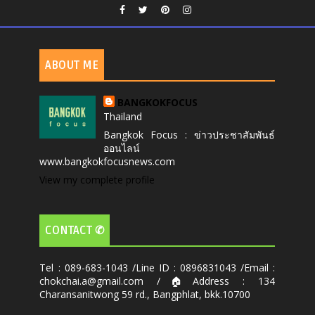
ABOUT ME
BANGKOKFOCUS
Thailand
Bangkok Focus : ข่าวประชาสัมพันธ์
ออนไลน์
www.bangkokfocusnews.com
View my complete profile
CONTACT ✆
Tel : 089-683-1043 /Line ID : 0896831043 /Email :
chokchai.a@gmail.com /🏠Address : 134
Charansanitwong 59 rd., Bangphlat, bkk.10700