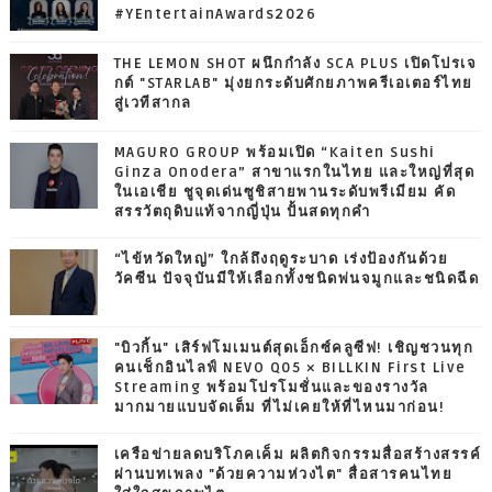
#YEntertainAwards2026
THE LEMON SHOT ผนึกกำลัง SCA PLUS เปิดโปรเจ
กต์ "STARLAB" มุ่งยกระดับศักยภาพครีเอเตอร์ไทย
สู่เวทีสากล
MAGURO GROUP พร้อมเปิด “Kaiten Sushi
Ginza Onodera” สาขาแรกในไทย และใหญ่ที่สุด
ในเอเชีย ชูจุดเด่นซูชิสายพานระดับพรีเมียม คัด
สรรวัตถุดิบแท้จากญี่ปุ่น ปั้นสดทุกคำ
“ไข้หวัดใหญ่” ใกล้ถึงฤดูระบาด เร่งป้องกันด้วย
วัคซีน ปัจจุบันมีให้เลือกทั้งชนิดพ่นจมูกและชนิดฉีด
"บิวกิ้น" เสิร์ฟโมเมนต์สุดเอ็กซ์คลูซีฟ! เชิญชวนทุก
คนเช็กอินไลฟ์ NEVO Q05 × BILLKIN First Live
Streaming พร้อมโปรโมชั่นและของรางวัล
มากมายแบบจัดเต็ม ที่ไม่เคยให้ที่ไหนมาก่อน!
เครือข่ายลดบริโภคเค็ม ผลิตกิจกรรมสื่อสร้างสรรค์
ผ่านบทเพลง "ด้วยความห่วงไต" สื่อสารคนไทย