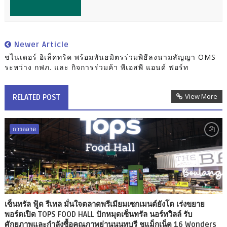
Newer Article
ชไนเดอร์ อิเล็คทริค พร้อมพันธมิตรร่วมพิธีลงนามสัญญา OMS
ระหว่าง กฟภ. และ กิจการร่วมค้า พีเอสพี แอนด์ ฟอร์ท
View More
RELATED POST
การตลาด
เซ็นทรัล ฟู้ด รีเทล มั่นใจตลาดพรีเมียมเซกเมนต์ยังโต เร่งขยาย
พอร์ตเปิด TOPS FOOD HALL ปักหมุดเซ็นทรัล นอร์ทวิลล์ รับ
ศักยภาพและกำลังซื้อคุณภาพย่านนนทบุรี ชูแม็กเน็ต 16 Wonders