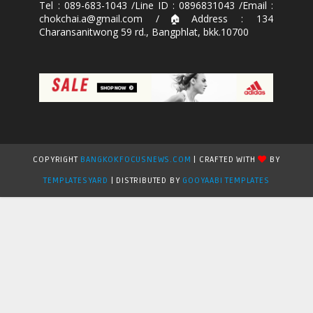
Tel : 089-683-1043 /Line ID : 0896831043 /Email :
chokchai.a@gmail.com /🏠Address : 134
Charansanitwong 59 rd., Bangphlat, bkk.10700
COPYRIGHT
BANGKOKFOCUSNEWS.COM
| CRAFTED WITH
BY
TEMPLATESYARD
| DISTRIBUTED BY
GOOYAABI TEMPLATES