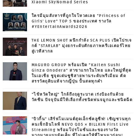
Xiaomi SkyNomad Series
ใครมีมุมสังหารที่ถูกใจโหวตเลย “Princess of
Girls' Love” TOP 5 ของประเทศ รางวัล
#YEntertainAwards2026
THE LEMON SHOT ผนึกกำลัง SCA PLUS เปิดโปรเจ
กต์ "STARLAB" มุ่งยกระดับศักยภาพครีเอเตอร์ไทย
สู่เวทีสากล
MAGURO GROUP พร้อมเปิด “Kaiten Sushi
Ginza Onodera” สาขาแรกในไทย และใหญ่ที่สุด
ในเอเชีย ชูจุดเด่นซูชิสายพานระดับพรีเมียม คัด
สรรวัตถุดิบแท้จากญี่ปุ่น ปั้นสดทุกคำ
“ไข้หวัดใหญ่” ใกล้ถึงฤดูระบาด เร่งป้องกันด้วย
วัคซีน ปัจจุบันมีให้เลือกทั้งชนิดพ่นจมูกและชนิดฉีด
"บิวกิ้น" เสิร์ฟโมเมนต์สุดเอ็กซ์คลูซีฟ! เชิญชวนทุก
คนเช็กอินไลฟ์ NEVO Q05 × BILLKIN First Live
Streaming พร้อมโปรโมชั่นและของรางวัล
มากมายแบบจัดเต็ม ที่ไม่เคยให้ที่ไหนมาก่อน!