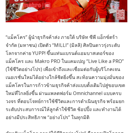
“แม็คโคร” ผู้นำธุรกิจค้าส่ง ภายใต้ บริษัท ซีพี แอ็กซ์ตร้า
จำกัด (มหาชน) เปิดตัว “MILLI” (มิลลิ) ศิลปินดาวรุ่งระดับ
โลกจากค่าย YUPP! ขึ้นแท่นแบรนด์แอมบาสเดอร์ของ
แม็คโคร และ Makro PRO ในแคมเปญ “Live Like a PRO”
(ใช้ชีวิตอย่างโปร) เพื่อเข้าถึงและเชื่อมต่อกับผู้บริโภคเจน
เนอเรชั่นใหม่ได้อย่างใกล้ชิดยิ่งขึ้น สะท้อนความมุ่งมั่นของ
แม็คโครในการก้าวข้ามธุรกิจค้าส่งแบบดั้งเดิมไปสู่ขอบเขต
ใหม่ที่ไกลยิ่งขึ้น ผ่านแพลตฟอร์ม Omnichannel แบบครบ
วงจร ที่ตอบโจทย์การใช้ชีวิตและการดำเนินธุรกิจ พร้อมยก
ระดับประสบการณ์ให้ลูกค้าใช้ชีวิต ช้อปปิ้ง และทำงานได้
อย่างมีประสิทธิภาพ “อย่างโปร” ในทุกมิติ