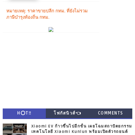
H⭕T‼
โฟกัสนิวส์👈
COMMENTS
Xiaomi EV ก้าวขึ้นไปอีกขั้น เผยโฉมสถาปัตยกรรม
เทคโนโลยี Xiaomi Kunlun พร้อมเปิดตัวรถยนต์