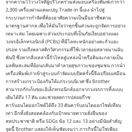
จากความไว้วางใจที่ผู้บริโภคร่วมส่งมอบเครื่องพิมพ์เก่ากว่า
2,300 เครื่องผ่านแคมเปญ Trade-in นี้เอง นำไปสู่
กระบวนการกำจัดที่ต้องอาศัยความเป็นมืออาชีพตาม
มาตรฐานสากล เพื่อให้มั่นใจว่าทุกชิ้นส่วนจะถูกจัดการอย่าง
เหมาะสม โดยเฉพาะส่วนประกอบที่เป็นภัยเงียบอย่างแผง
วงจรอิเล็กทรอนิกส์ (PCBs) ที่มีโลหะหนักอย่างตะกั่วและ
ปรอท รวมถึงพลาสติกวิศวกรรมที่ใช้เวลาย่อยสลายนานนับ
พันปี ซึ่งหากสิ่งเหล่านี้รั่วไหลสู่แหล่งน้ำหรือดินจะกลายเป็น
มลพิษสะสมที่ย้อนกลับมาทำลายสุขภาวะของชุมชน การนำ
เครื่องพิมพ์เก่าเข้าสู่ระบบกำจัดแบบปิดครั้งนี้จึงเปรียบเสมือน
การสร้างเกราะป้องกันให้แก่ระบบนิเวศ ซึ่ง Brother
สามารถกักเก็บขยะอิเล็กทรอนิกส์ออกจากวงจรการทิ้งแบบ
เดิมได้ถึง 17 ตัน และช่วยลดการปล่อยก๊าซ
คาร์บอนไดออกไซด์ได้ถึง 33 ตันคาร์บอนไดออกไซด์เทียบ
เท่า อีกทั้งยังสอดคล้องกับเป้าหมายความยั่งยืนของ
สหประชาชาติ หรือ SDGs ข้อ 12 และ 13 อย่างมีนัยสำคัญ
จุดนี้ Brother แสดงให้เห็นชัดเจนว่า ภารกิจนี้ไม่ใช่เพียง