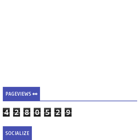
PAGEVIEWS 👀
4
2
8
0
5
2
9
SOCIALIZE