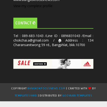
View my complete profile
CONTACT ✆
Tel : 089-683-1043 /Line ID : 0896831043 /Email :
chokchai.a@gmail.com /🏠Address : 134
Charansanitwong 59 rd., Bangphlat, bkk.10700
COPYRIGHT
BANGKOKFOCUSNEWS.COM
| CRAFTED WITH
BY
TEMPLATESYARD
| DISTRIBUTED BY
GOOYAABI TEMPLATES