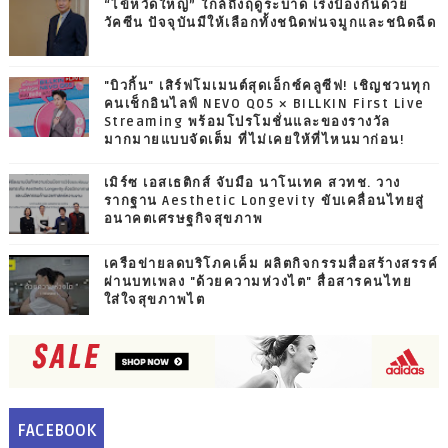
“ไข้หวัดใหญ่” ใกล้ถึงฤดูระบาด เร่งป้องกันด้วย
วัคซีน ปัจจุบันมีให้เลือกทั้งชนิดพ่นจมูกและชนิดฉีด
"บิวกิ้น" เสิร์ฟโมเมนต์สุดเอ็กซ์คลูซีฟ! เชิญชวนทุก
คนเช็กอินไลฟ์ NEVO Q05 × BILLKIN First Live
Streaming พร้อมโปรโมชั่นและของรางวัล
มากมายแบบจัดเต็ม ที่ไม่เคยให้ที่ไหนมาก่อน!
เมิร์ซ เอสเธติกส์ จับมือ นาโนเทค สวทช. วาง
รากฐาน Aesthetic Longevity ขับเคลื่อนไทยสู่
อนาคตเศรษฐกิจสุขภาพ
เครือข่ายลดบริโภคเค็ม ผลิตกิจกรรมสื่อสร้างสรรค์
ผ่านบทเพลง "ด้วยความห่วงไต" สื่อสารคนไทย
ใส่ใจสุขภาพไต
FACEBOOK