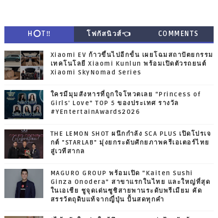
H⭕T‼
โฟกัสนิวส์👈
COMMENTS
Xiaomi EV ก้าวขึ้นไปอีกขั้น เผยโฉมสถาปัตยกรรม
เทคโนโลยี Xiaomi Kunlun พร้อมเปิดตัวรถยนต์
Xiaomi SkyNomad Series
ใครมีมุมสังหารที่ถูกใจโหวตเลย “Princess of
Girls' Love” TOP 5 ของประเทศ รางวัล
#YEntertainAwards2026
THE LEMON SHOT ผนึกกำลัง SCA PLUS เปิดโปรเจ
กต์ "STARLAB" มุ่งยกระดับศักยภาพครีเอเตอร์ไทย
สู่เวทีสากล
MAGURO GROUP พร้อมเปิด “Kaiten Sushi
Ginza Onodera” สาขาแรกในไทย และใหญ่ที่สุด
ในเอเชีย ชูจุดเด่นซูชิสายพานระดับพรีเมียม คัด
สรรวัตถุดิบแท้จากญี่ปุ่น ปั้นสดทุกคำ