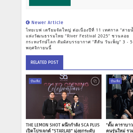
Newer Article
ไทยเบฟ เตรียมจัดใหญ่ ต่อเนื่องปีที่ 11 เทศกาล “สายน
แห่งวัฒนธรรมไทย “River Festival 2025” ชวนลอย
กระทงรักษ์โลก สัมผัสบรรยากาศ “สีสัน วันเพ็ญ” 3 - 5
พฤศจิกายนนี้
RELATED POST
บันเทิง
บันเทิง
THE LEMON SHOT ผนึกกำลัง SCA PLUS
“ดั๊ม คาราบา
เปิดโปรเจกต์ "STARLAB" มุ่งยกระดับ
คนรุ่นใหม่ รวม