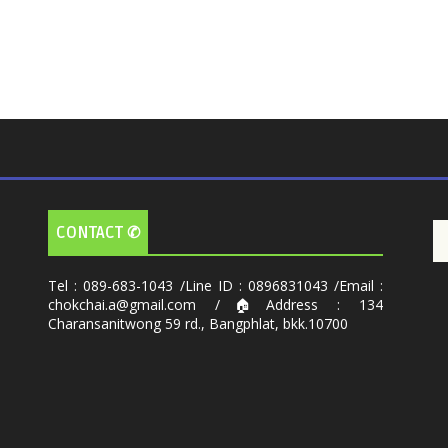
CONTACT ✆
Tel : 089-683-1043 /Line ID : 0896831043 /Email :
chokchai.a@gmail.com /🏠Address : 134
Charansanitwong 59 rd., Bangphlat, bkk.10700