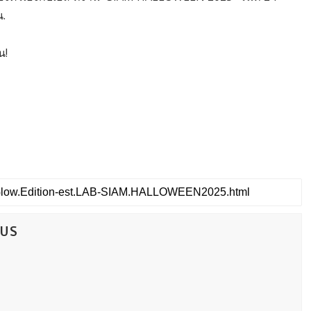
น.
น!
CUS