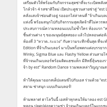
เตรียมตัวให้พร้อมกับกิจกรรมสุดซ่าที่จะระเบิดพลังคว
โกล์วจ้า 4 รสชาติใหม่ เปิดประตูชวนสายซ่าสู่ “est 
คลั่งแสงจ้าซ่อนตัวอยู่ รอออกไล่ล่าคนที่ “จ้าเกิน
แห่งนี้ พร้อมสนุกไปกับกิจกรรมสุดเจิดจ้าที่ไม่ควร
ประสบการณ์ความหลอนแบบไม่ซ้ำใคร ห้องแรก “หลอก
ชิ้นส่วนต่าง ๆ ของมนุษย์สุดสยอง แล้วไปหลอนต่อห้อง
ห้องที่ 3 “หวาด...ระแวง” กับความระทึกขั้นสุด ที่
Edition ที่จ้าเกินเบลอร์ มาเป็นพร็อพตกแต่งบรรยาก
Winky, Sigma Blue และ Flashy Yellow ส่วนสายโซเ
ที่จ้าจนเกินเบลอร์พร้อมติดแฮชแท็ก มีสิทธิ์ลุ้นขอ
จ้า by est” Random Dance รวมพลเหล่าวิญญาณสา
ท้าให้คุณมาออกสเต็ปแดนซ์ไปกับเอส ร่วมด้วย “
สยาม ซ่าสนุก แบบเกินเบลอร์!
ห้ามพลาด! ฮาโลวีนนี้ เอสท้าทุกคนให้มาลอง est 
หลอน ปลดปล่อยความซ่า จ้าจนเกินเบลอร์ในแบบของ