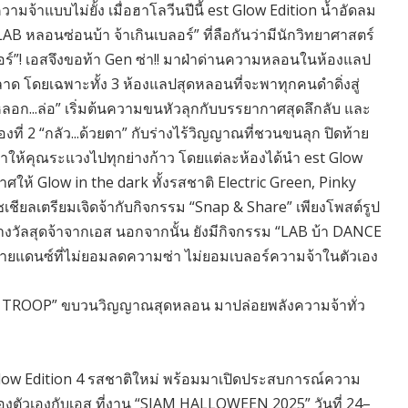
ามจ้าแบบไม่ยั้ง เมื่อฮาโลวีนปีนี้ est Glow Edition น้ำอัดลม
LAB หลอนซ่อนบ้า จ้าเกินเบลอร์” ที่ลือกันว่ามีนักวิทยาศาสตร์
เบลอร์”! เอสจึงขอท้า Gen ซ่า!! มาฝ่าด่านความหลอนในห้องแลป
พลาด โดยเฉพาะทั้ง 3 ห้องแลปสุดหลอนที่จะพาทุกคนดำดิ่งสู่
...ล่อ” เริ่มต้นความขนหัวลุกกับบรรยากาศสุดลึกลับ และ
ที่ 2 “กลัว...ด้วยตา” กับร่างไร้วิญญาณที่ชวนขนลุก ปิดท้าย
จะทำให้คุณระแวงไปทุกย่างก้าว โดยแต่ละห้องได้นำ est Glow
าศให้ Glow in the dark ทั้งรสชาติ Electric Green, Pinky
ชียลเตรียมเจิดจ้ากับกิจกรรม “Snap & Share” เพียงโพสต์รูป
งรางวัลสุดจ้าจากเอส นอกจากนั้น ยังมีกิจกรรม “LAB บ้า DANCE
ยแดนซ์ที่ไม่ยอมลดความซ่า ไม่ยอมเบลอร์ความจ้าในตัวเอง
est TROOP” ขบวนวิญญาณสุดหลอน มาปล่อยพลังความจ้าทั่ว
Glow Edition 4 รสชาติใหม่ พร้อมมาเปิดประสบการณ์ความ
ตัวเองกับเอส ที่งาน “SIAM HALLOWEEN 2025” วันที่ 24–