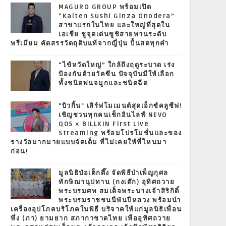
MAGURO GROUP พร้อมเปิด
“Kaiten Sushi Ginza Onodera”
สาขาแรกในไทย และใหญ่ที่สุดใน
เอเชีย ชูจุดเด่นซูชิสายพานระดับ
พรีเมียม คัดสรรวัตถุดิบแท้จากญี่ปุ่น ปั้นสดทุกคำ
“ไข้หวัดใหญ่” ใกล้ถึงฤดูระบาด เร่ง
ป้องกันด้วยวัคซีน ปัจจุบันมีให้เลือก
ทั้งชนิดพ่นจมูกและชนิดฉีด
"บิวกิ้น" เสิร์ฟโมเมนต์สุดเอ็กซ์คลูซีฟ!
เชิญชวนทุกคนเช็กอินไลฟ์ NEVO
Q05 × BILLKIN First Live
Streaming พร้อมโปรโมชั่นและของ
รางวัลมากมายแบบจัดเต็ม ที่ไม่เคยให้ที่ไหนมา
ก่อน!
มูลนิธิป่อเต็กตึ๊ง จัดพิธีบำเพ็ญกุศล
ทักษิณานุปทาน (กงเต๊ก) อุทิศถวาย
พระบรมศพ สมเด็จพระนางเจ้าสิริกิติ์
พระบรมราชชนนีพันปีหลวง พร้อมนำ
เครื่องอุปโภคบริโภคในพิธี บริจาคให้แก่มูลนิธิเพื่อน
พึ่ง (ภา) ยามยาก สภากาชาดไทย เพื่ออุทิศถวาย