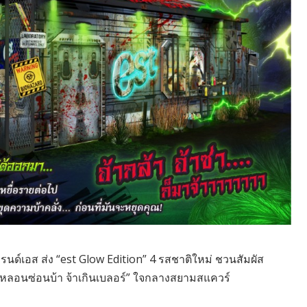
บรนด์เอส ส่ง “est Glow Edition” 4 รสชาติใหม่ ชวนสัมผัส
หลอนซ่อนบ้า จ้าเกินเบลอร์” ใจกลางสยามสแควร์