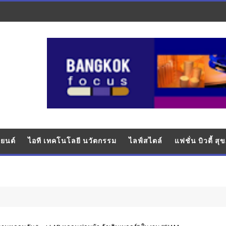
ยนต์
ไอที เทคโนโลยี นวัตกรรม
ไลฟ์สไตล์
แฟชั่น บิวตี้ ส