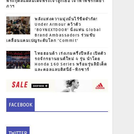
พระกุศลแด่สมเด็จพระเจ้าลูกเธอ เจ้าฟ้าพัชรกิติยา
ภาฯ
พลังแห่งความมุ่งมั่นไร้ขีดจำกัด!
Under Armour คว้าตัว
‘BOYNEXTDOOR’ นั่งแท่น Global
Brand Ambassadors ร่วมขับ
เคลื่อนแคมเปญระดับโลก ‘Commit’
ไทยฮอนด้า เร่งเกมครึ่งปีหลัง เปิดตัว
รถจักรยานยนต์ใหม่ 4 รุ่น นำโดย
Honda 160 Series พร้อมรุ่นลิมิเต็ด
และคอลแลบดิสนีย์–พิกซาร์
FACEBOOK
TWITTER