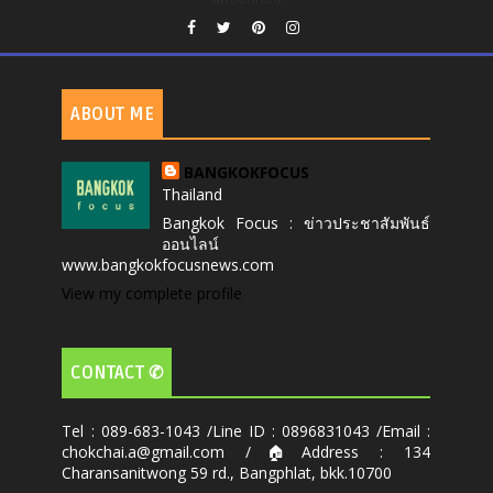
ABOUT ME
BANGKOKFOCUS
Thailand
Bangkok Focus : ข่าวประชาสัมพันธ์
ออนไลน์
www.bangkokfocusnews.com
View my complete profile
CONTACT ✆
Tel : 089-683-1043 /Line ID : 0896831043 /Email :
chokchai.a@gmail.com /🏠Address : 134
Charansanitwong 59 rd., Bangphlat, bkk.10700