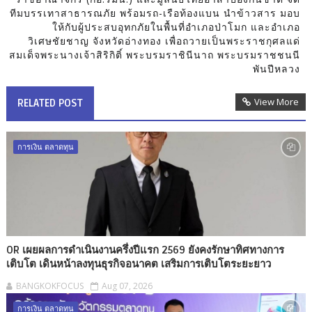
ทีมบรรเทาสาธารณภัย พร้อมรถ-เรือท้องแบน นำข้าวสาร มอบ
ให้กับผู้ประสบอุทกภัยในพื้นที่อำเภอป่าโมก และอำเภอ
วิเศษชัยชาญ จังหวัดอ่างทอง เพื่อถวายเป็นพระราชกุศลแด่
สมเด็จพระนางเจ้าสิริกิติ์ พระบรมราชินีนาถ พระบรมราชชนนี
พันปีหลวง
View More
RELATED POST
การเงิน ตลาดทุน
OR เผยผลการดำเนินงานครึ่งปีแรก 2569 ยังคงรักษาทิศทางการ
เติบโต เดินหน้าลงทุนธุรกิจอนาคต เสริมการเติบโตระยะยาว
BANGKOKFOCUS
Aug 07, 2026
การเงิน ตลาดทุน