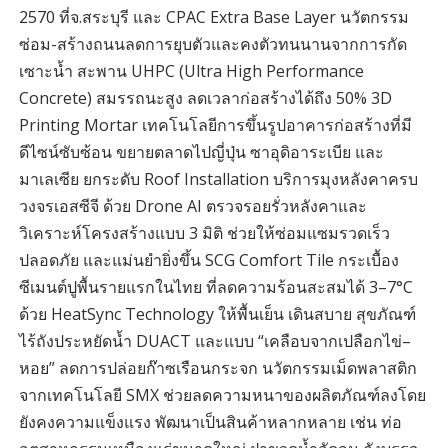
2570 ที่จ.สระบุรี และ CPAC Extra Base Layer นวัตกรรม
ซ่อม-สร้างถนนลดการยุบตัวและคงตัวทนนานจากการกัด
เซาะน้ำ สะพาน UHPC (Ultra High Performance
Concrete) สมรรถนะสูง ลดเวลาก่อสร้างได้ถึง 50% 3D
Printing Mortar เทคโนโลยีการขึ้นรูปอาคารก่อสร้างที่มี
ดีไซน์ซับซ้อน ขยายตลาดไปญี่ปุ่น ซาอุดิอาระเบีย และ
มาเลเซีย ยกระดับ Roof Installation บริการมุงหลังคาครบ
วงจรเอสซีจี ด้วย Drone AI ตรวจรอยรั่วหลังคาและ
วิเคราะห์โครงสร้างแบบ 3 มิติ ช่วยให้ซ่อมแซมรวดเร็ว
ปลอดภัย และแม่นยำยิ่งขึ้น SCG Comfort Tile กระเบื้อง
ซีเมนต์ปูพื้นรายแรกในไทย ที่ลดความร้อนสะสมได้ 3–7°C
ด้วย HeatSync Technology ให้พื้นเย็น เดินสบาย สุขภัณฑ์
ไร้ถังประหยัดน้ำ DUACT และแบบ “เคลือบจากเปลือกไข่–
หอย” ลดการปล่อยก๊าซเรือนกระจก นวัตกรรมเม็ดพลาสติก
จากเทคโนโลยี SMX ช่วยลดความหนาของผลิตภัณฑ์ลงโดย
ยังคงความแข็งแรง พัฒนาเป็นสินค้าหลากหลาย เช่น ท่อ