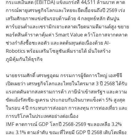
กระแสเงินสด (EBITDA) แข็งแกร่งที่ 44,511 ล้านบาท คาด
การณ์พายุเศรษฐกิจโลกและไทยจะยืดเยื้อจนถึงปี 2569 เร่ง
เสริมศักยภาพแข่งขันรอบด้านด้วย 4 กลยุทธ์หลัก ดันปูน
คาร์บอนต่ำและเซรามิกเจาะตลาดเวียดนามดีมานด์สูง ขยาย
พอร์ตสินค้าราคาคุ้มค่า Smart Value คว้าโอกาสจากตลาด
ช่วงกำลังซื้อชะลอตัว และลดต้นทุนต่อเนื่องด้วย AI-
Robotics พร้อมเสริมโซลูชันเพิ่มรายได้ มั่นใจสร้าง
ภูมิคุ้มกันให้ธุรกิจ
นายธรรมศักดิ์ เศรษฐอุดม กรรมการผู้จัดการใหญ่ เอสซีจี
เปิดเผยว่า เศรษฐกิจโลกและไทยในไตรมาส 3 ปี 2568 ได้รับ
แรงกดดันจากสงครามการค้า ภาษีนำเข้าสหรัฐฯ และความ
ขัดแย้งรัสเซีย-ยูเครน ประกอบกับเงินบาทแข็งค่า 5% สูงสุด
ในรอบ 4 ปี กระทบการส่งออก การลงทุน การท่องเที่ยว และ
การบริโภคในประเทศอย่างต่อเนื่อง
IMF คาดการณ์ GDP โลกปี 2568-2569 ชะลอเหลือ 3.2%
และ 3.1% ตามลำดับ ขณะที่ไทยมี GDP ปี 2568 เติบโตเพียง