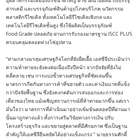
อุตสาหกรรมเหมืองแร่ขนาดใหญ่ ฝาขวดน้ำอัดลม ถังบรรจุ
สารเคมี และบรรจุภัณฑ์สินค้าอุปโภคบริโภค นวัตกรรม
พลาสติกรีไซเคิล ทั้งเทคโนโลยีรีไซเคิลเชิงกล และ
เทคโนโลยีรีไซเคิลขั้นสูง ซึ่งใช้ผลิตเป็นบรรจุภัณฑ์
Food Grade ปลอดภัย ผ่านการรับรองมาตรฐาน ISCC PLUS
ครอบคลุมตลอดห่วงโซ่อุปทาน
“ท่ามกลางมรสุมเศรษฐกิจโลกที่ยังยืดเยื้อ เอสซีจีประเมินว่า
ความท้าทายจะยังคงต่อเนื่องถึงปีหน้า จากปัจจัยที่ยังไม่
คลี่คลาย เช่น การแบ่งขั้วทางเศรษฐกิจที่ชัดเจนขึ้น
มาตรการกีดกันทางการค้าที่ขยายตัว และค่าเงินบาทที่แข็ง
กว่าปัจจัยพื้นฐาน ซึ่งยังคงกดดันการส่งออกและการท่อง
เที่ยวของไทย แม้เผชิญสถานการณ์ที่ท้าทายมากขึ้น แต่เรา
มั่นใจว่า มาตรการที่ดำเนินมาอย่างเข้มข้นตลอดปีที่ผ่านมา
นั้นมาถูกทางแล้ว ทั้งการเสริมวินัยทางการเงิน ปรับ
โครงสร้างธุรกิจ และขยายสู่ตลาดที่มีศักยภาพ ซึ่งเป็นฐาน
สำคัญให้เอสซีจียืนหยัดได้อย่างแข็งแกร่ง ” นายธรรมศักดิ์