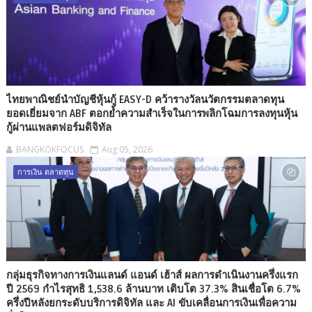
ไทยพาณิชย์นำบัญชีหุ้นกู้ EASY-D คว้ารางวัลนวัตกรรมตลาดทุน
ยอดเยี่ยมจาก ABF ตอกย้ำความสำเร็จในการพลิกโฉมการลงทุนหุ้น
กู้ผ่านแพลตฟอร์มดิจิทัล
BANGKOKFOCUS
Aug 05, 2026
การเงิน ตลาดทุน
กลุ่มธุรกิจทางการเงินแลนด์ แอนด์ เฮ้าส์ ผลการดำเนินงานครึ่งแรก
ปี 2569 กำไรสุทธิ 1,538.6 ล้านบาท เติบโต 37.3% สินเชื่อโต 6.7%
ครึ่งปีหลังยกระดับบริการดิจิทัล และ AI ขับเคลื่อนการเงินเพื่อความ