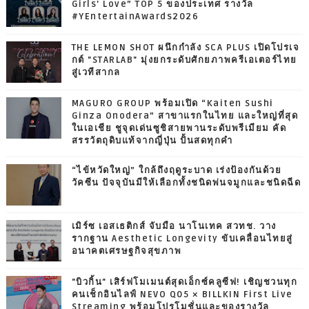
Girls' Love” TOP 5 ของประเทศ รางวัล
#YEntertainAwards2026
THE LEMON SHOT ผนึกกำลัง SCA PLUS เปิดโปรเจ
กต์ "STARLAB" มุ่งยกระดับศักยภาพครีเอเตอร์ไทย
สู่เวทีสากล
MAGURO GROUP พร้อมเปิด “Kaiten Sushi
Ginza Onodera” สาขาแรกในไทย และใหญ่ที่สุด
ในเอเชีย ชูจุดเด่นซูชิสายพานระดับพรีเมียม คัด
สรรวัตถุดิบแท้จากญี่ปุ่น ปั้นสดทุกคำ
“ไข้หวัดใหญ่” ใกล้ถึงฤดูระบาด เร่งป้องกันด้วย
วัคซีน ปัจจุบันมีให้เลือกทั้งชนิดพ่นจมูกและชนิดฉีด
เมิร์ซ เอสเธติกส์ จับมือ นาโนเทค สวทช. วาง
รากฐาน Aesthetic Longevity ขับเคลื่อนไทยสู่
อนาคตเศรษฐกิจสุขภาพ
"บิวกิ้น" เสิร์ฟโมเมนต์สุดเอ็กซ์คลูซีฟ! เชิญชวนทุก
คนเช็กอินไลฟ์ NEVO Q05 × BILLKIN First Live
Streaming พร้อมโปรโมชั่นและของรางวัล