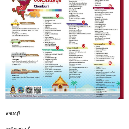
#ชลบุรี
#เที่ยวชลบุรี