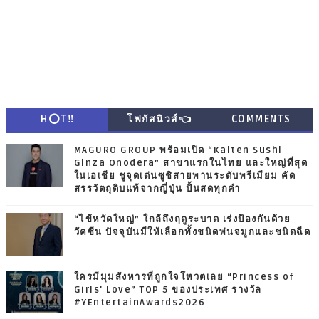
H⭕T‼
โฟกัสนิวส์👈
COMMENTS
MAGURO GROUP พร้อมเปิด “Kaiten Sushi
Ginza Onodera” สาขาแรกในไทย และใหญ่ที่สุด
ในเอเชีย ชูจุดเด่นซูชิสายพานระดับพรีเมียม คัด
สรรวัตถุดิบแท้จากญี่ปุ่น ปั้นสดทุกคำ
“ไข้หวัดใหญ่” ใกล้ถึงฤดูระบาด เร่งป้องกันด้วย
วัคซีน ปัจจุบันมีให้เลือกทั้งชนิดพ่นจมูกและชนิดฉีด
ใครมีมุมสังหารที่ถูกใจโหวตเลย “Princess of
Girls' Love” TOP 5 ของประเทศ รางวัล
#YEntertainAwards2026