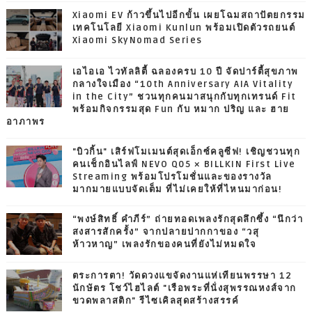
Xiaomi EV ก้าวขึ้นไปอีกขั้น เผยโฉมสถาปัตยกรรม
เทคโนโลยี Xiaomi Kunlun พร้อมเปิดตัวรถยนต์
Xiaomi SkyNomad Series
เอไอเอ ไวทัลลิตี้ ฉลองครบ 10 ปี จัดปาร์ตี้สุขภาพ
กลางใจเมือง “10th Anniversary AIA Vitality
in the City” ชวนทุกคนมาสนุกกับทุกเทรนด์ Fit
พร้อมกิจกรรมสุด Fun กับ หมาก ปริญ และ ฮาย
อาภาพร
"บิวกิ้น" เสิร์ฟโมเมนต์สุดเอ็กซ์คลูซีฟ! เชิญชวนทุก
คนเช็กอินไลฟ์ NEVO Q05 × BILLKIN First Live
Streaming พร้อมโปรโมชั่นและของรางวัล
มากมายแบบจัดเต็ม ที่ไม่เคยให้ที่ไหนมาก่อน!
“พงษ์สิทธิ์ คำภีร์” ถ่ายทอดเพลงรักสุดลึกซึ้ง “นึกว่า
สงสารสักครั้ง” จากปลายปากกาของ “วสุ
ห้าวหาญ” เพลงรักของคนที่ยังไม่หมดใจ
ตระการตา! วัดดวงแขจัดงานแห่เทียนพรรษา 12
นักษัตร โชว์ไฮไลต์ "เรือพระที่นั่งสุพรรณหงส์จาก
ขวดพลาสติก" รีไซเคิลสุดสร้างสรรค์