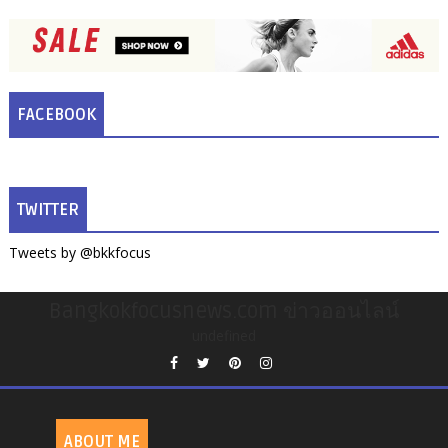
FACEBOOK
TWITTER
Tweets by @bkkfocus
Bangkokfocusnews.com ข่าวออนไลน์
undefined
ABOUT ME