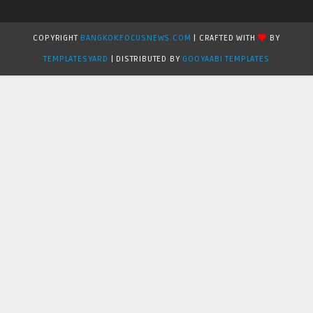
COPYRIGHT
BANGKOKFOCUSNEWS.COM
| CRAFTED WITH
BY
TEMPLATESYARD
| DISTRIBUTED BY
GOOYAABI TEMPLATES