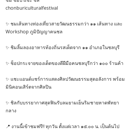
chonburiculturalfestival
✨️ ชมเส้นทางท่องเที่ยวสายวัฒนธรรมกว่า ๑๑ เส้นทาง และ
Workshop ภูมิปัญญาคนชล
✨️ ชิมลิ้มลองอาหารท้องถิ่นรสเด็ดจาก ๑๑ อำเภอในชลบุรี
✨️ ช็อปกระจายของเด็ดของดีฝีมือคนชลบุรีกว่า ๑๐๐ ร้านค้า
✨️ แชะแอนด์แชร์การแสดงศิลปวัฒนธรรมสุดอลังการ พร้อม
มินิคอนเสิร์ตจากศิลปิน
✨️ ชิลกับบรรยากาศสุดฟินรับลมยามเย็นริมชายหาดพัทยา
กลาง
📍 งานนี้เข้าชมฟรี‼️ ทุกวัน ตั้งแต่เวลา ๑๕.๐๐ น. เป็นต้นไป