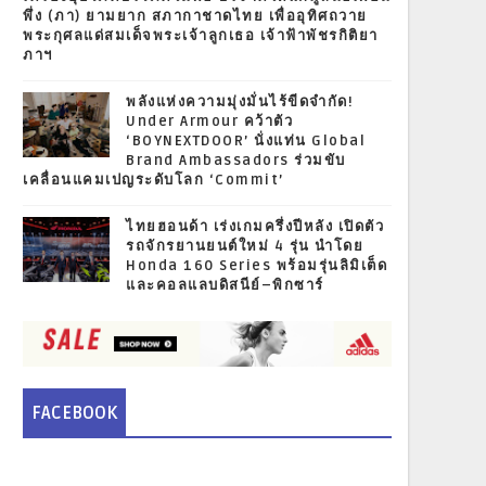
พึ่ง (ภา) ยามยาก สภากาชาดไทย เพื่ออุทิศถวาย
พระกุศลแด่สมเด็จพระเจ้าลูกเธอ เจ้าฟ้าพัชรกิติยา
ภาฯ
พลังแห่งความมุ่งมั่นไร้ขีดจำกัด!
Under Armour คว้าตัว
‘BOYNEXTDOOR’ นั่งแท่น Global
Brand Ambassadors ร่วมขับ
เคลื่อนแคมเปญระดับโลก ‘Commit’
ไทยฮอนด้า เร่งเกมครึ่งปีหลัง เปิดตัว
รถจักรยานยนต์ใหม่ 4 รุ่น นำโดย
Honda 160 Series พร้อมรุ่นลิมิเต็ด
และคอลแลบดิสนีย์–พิกซาร์
FACEBOOK