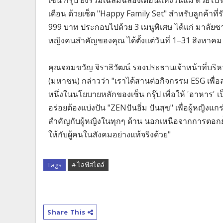
เดือน ด้วยเซ็ต "Happy Family Set" สำหรับลูกค้าที่
999 บาท ประกอบไปด้วย 3 เมนูพิเศษ ได้แก่ มาลัยซ
หญิงคนสำคัญของคุณ ได้ตั้งแต่วันที่ 1–31 สิงหาคม
คุณจอมขวัญ จิราธิวัฒน์ รองประธานเจ้าหน้าที่บริหาร
(มหาชน) กล่าวว่า "เราได้สานต่อกิจกรรม ESG เพื่อส่
หนึ่งในนโยบายหลักของเซ็น กรุ๊ป เพื่อให้ 'อาหาร' 
อร่อยต้องแบ่งปัน "ZENปันอิ่ม ปันสุข" เพื่อผู้หญิงแกร
สำคัญกับผู้หญิงในทุกๆ ด้าน นอกเหนือจากการตอกย้ำว
ให้กับผู้คนในสังคมอย่างแท้จริงด้วย"
Tags
# ไลฟ์สไตล์
Share This