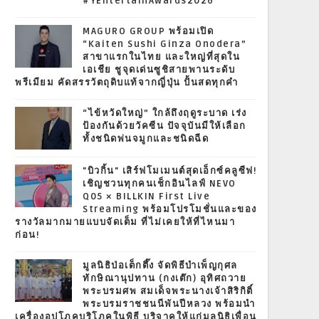
#YEntertainAwards2026
MAGURO GROUP พร้อมเปิด
“Kaiten Sushi Ginza Onodera”
สาขาแรกในไทย และใหญ่ที่สุดใน
เอเชีย ชูจุดเด่นซูชิสายพานระดับ
พรีเมียม คัดสรรวัตถุดิบแท้จากญี่ปุ่น ปั้นสดทุกคำ
“ไข้หวัดใหญ่” ใกล้ถึงฤดูระบาด เร่ง
ป้องกันด้วยวัคซีน ปัจจุบันมีให้เลือก
ทั้งชนิดพ่นจมูกและชนิดฉีด
"บิวกิ้น" เสิร์ฟโมเมนต์สุดเอ็กซ์คลูซีฟ!
เชิญชวนทุกคนเช็กอินไลฟ์ NEVO
Q05 × BILLKIN First Live
Streaming พร้อมโปรโมชั่นและของ
รางวัลมากมายแบบจัดเต็ม ที่ไม่เคยให้ที่ไหนมา
ก่อน!
มูลนิธิป่อเต็กตึ๊ง จัดพิธีบำเพ็ญกุศล
ทักษิณานุปทาน (กงเต๊ก) อุทิศถวาย
พระบรมศพ สมเด็จพระนางเจ้าสิริกิติ์
พระบรมราชชนนีพันปีหลวง พร้อมนำ
เครื่องอุปโภคบริโภคในพิธี บริจาคให้แก่มูลนิธิเพื่อน