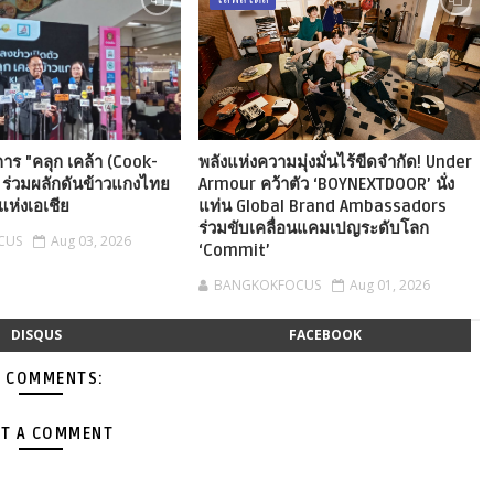
าร "คลุก เคล้า (Cook-
พลังแห่งความมุ่งมั่นไร้ขีดจำกัด! Under
" ร่วมผลักดันข้าวแกงไทย
Armour คว้าตัว ‘BOYNEXTDOOR’ นั่ง
แห่งเอเชีย
แท่น Global Brand Ambassadors
ร่วมขับเคลื่อนแคมเปญระดับโลก
CUS
Aug 03, 2026
‘Commit’
BANGKOKFOCUS
Aug 01, 2026
DISQUS
FACEBOOK
 COMMENTS:
T A COMMENT