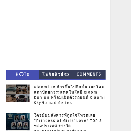
H⭕T‼
โฟกัสนิวส์👈
COMMENTS
Xiaomi EV ก้าวขึ้นไปอีกขั้น เผยโฉม
สถาปัตยกรรมเทคโนโลยี Xiaomi
Kunlun พร้อมเปิดตัวรถยนต์ Xiaomi
SkyNomad Series
ใครมีมุมสังหารที่ถูกใจโหวตเลย
“Princess of Girls' Love” TOP 5
ของประเทศ รางวัล