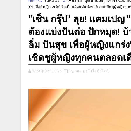
Home
ไลฟ์สไตล์
"เซ็น กรุ๊ป" ลุย! แคมเปญ "ZEN ปันอิ่ม ปั
สุข เพื่อผู้หญิงแกร่ง" รับเดือนวันแม่แห่งชาติ ร่วมเชิดชูผู้หญิ
"เซ็น กรุ๊ป" ลุย! แคมเปญ 
ต้องแบ่งปันต่อ ปักหมุด! บ
อิ่ม ปันสุข เพื่อผู้หญิงแกร
เชิดชูผู้หญิงทุกคนตลอดเ
BANGKOKFOCUS
1 year ago
ไลฟ์สไตล์,