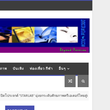
ุขภาพ
บันเทิง
ท่องเที่ยว กีฬา
อื่นๆ
์ "STARLAB" มุ่งยกระดับศักยภาพครีเอเตอร์ไทยสู่เวทีสากล
การศ