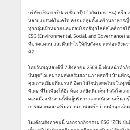
บริษัท เซ็น คอร์ปอเรชั่น กรุ๊ป จำกัด (มหาชน) หรือ
หลายแบรนด์ในเครือ ครอบคลุมตั้งแต่ร้านอาหารญี่ป
ทุกกลุ่มเป้าหมาย และตอบโจทย์ทุกไลฟ์สไตล์ภายใต้
ESG (Environmental, Social, and Governance) อย่าง
ที่ขาดแคลน และคืนกำไรให้กับสังคม สะท้อนถึงความม
มิติ
โดยวันพฤหัสบดีที่ 7 สิงหาคม 2568 นี้ เดินหน้าทำ
ปันสุข" ณ สมาคมส่งเสริมสถานภาพสตรีฯ บ้านพัก
คุณภาพเยี่ยมที่แบรนด์ Zen ใส่ใจปรุงสดใหม่ในทุกข
พิเศษ ที่ไม่เพียงให้อิ่มท้อง แต่ยังเติมเต็มกำลังใจแล
ดอนเมือง ซึ่งงานนี้ทีมผู้บริหาร และพนักงานเซ็น กร
การสมาคมส่งเสริมสถานภาพสตรีฯ บ้านพักฉุกเฉินด
ในเดือนสิงหาคมนี้ นอกจากกิจกรรม ESG "ZEN ปันอิ่ม 
เซ็น กรุ๊ป ยังร่วมเฉลิมฉลองเดือนแห่งวันแม่ ด้วย