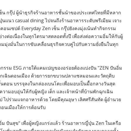
 เซ็น กรุ๊ป ผู้นำธุรกิจร้านอาหารชั้นนำของประเทศไทยที่มีหลาก
ุ่นแนว casual dining ไปจนถึงร้านอาหารระดับพรีเมียม เจาะ
คอนเซปต์ Everyday Zen เซ็น กรุ๊ปยังคงมุ่งเน้นทำกิจกรรม
ต่อเนื่องในทุกไตรมาสตลอดทั้งปี เพื่อส่งต่อความอิ่มให้กับผู้
ุ่งมั่นในการขับเคลื่อนธุรกิจควบคู่ไปกับความยั่งยืนในทุก
กิจกรรม ESG ภายใต้แคมเปญของอร่อยต้องแบ่งปัน "ZEN ปันอิ่ม
ฉุกเฉินดอนเมือง ด้วยการยกขบวนปลาแซลมอนและวัตถุดิบ
ั้นตอน บรรจุลงในกล่องเบนโตะเพื่อมอบเป็นมื้อกลางวันสุด
ะความอบอุ่นให้กับผู้หญิง เด็ก และเจ้าหน้าที่บ้านพักฉุกเฉิน
ุ๊ป ไปร่วมแจกอาหารด้วย โดยมีคุณอุษา เลิศศรีสันทัด ผู้อำนวย
อนเมืองให้การต้อนรับ
ปันสุข" เพื่อผู้หญิงแกร่งแล้ว ร้านอาหารญี่ปุ่น Zen ในเครือ
โปรโมชั่นสุดพิเศษเพื่อขอบคุณผู้หญิงคนสำคัญของคุณตลอดทั้ง