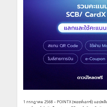
1 กรกฎาคม 2568 – POINTX (พอยท์เอกซ์) แอปพลิเ