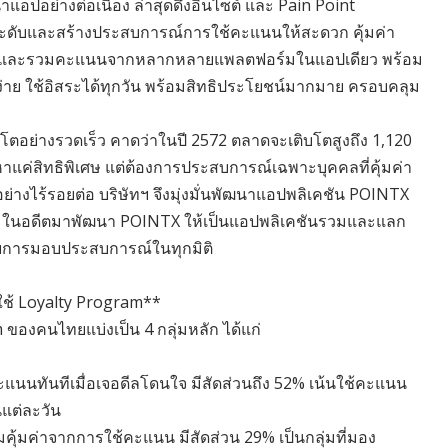
าแอปอย่างต่อเนื่อง ล่าสุดดึงอินไซต์ และ Pain Point
ดับและสร้างประสบการณ์การใช้คะแนนให้สะดวก คุ้มค่า
ัดการและรวมคะแนนจากหลากหลายแพลตฟอร์มในแอปเดียว พร้อม
าย ใช้อิสระได้ทุกวัน พร้อมสิทธิประโยชน์มากมาย ครอบคลุม
ตอย่างรวดเร็ว คาดว่าในปี 2572 ตลาดจะเติบโตสูงถึง 1,120
หาแค่สิทธิพิเศษ แต่ต้องการประสบการณ์เฉพาะบุคคลที่คุ้มค่า
ย่างไร้รอยต่อ บริษัทฯ จึงมุ่งมั่นพัฒนาแอปพลิเคชัน POINTX
าง ๆ ในอดีตมาพัฒนา POINTX ให้เป็นแอปพลิเคชันรวมและแลก
ดับการมอบประสบการณ์ในทุกมิติ
ใช้ Loyalty Program**
องคนไทยแบ่งเป็น 4 กลุ่มหลัก ได้แก่
คะแนนทันทีเมื่อเจอดีลโดนใจ มีสัดส่วนถึง 52% เน้นใช้คะแนน
นแต่ละวัน
ามคุ้มค่าจากการใช้คะแนน มีสัดส่วน 29% เป็นกลุ่มที่มอง