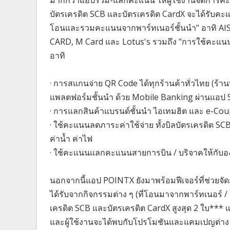
มากกว่าแอปรวม-แลกคะแนน ให้ผู้ใช้งานจัดการคะแ
บัตรเครดิต SCB และบัตรเครดิต CardX จะได้รับ
โอนและรวมคะแนนจากพาร์ทเนอร์ชั้นนำ" อาทิ AIS 
CARD, M Card และ Lotus's รวมถึง "การใช้คะแนน
อาทิ
· การสแกนจ่าย QR Code ได้ทุกร้านค้าทั่วไทย (ร้าน
แพลตฟอร์มชั้นนำ ด้วย Mobile Banking ผ่านแอป
· การแลกสินค้าแบรนด์ชั้นนำ ไอเทมฮิต และ e-Co
· ใช้คะแนนลดภาระค่าใช้จ่าย ทั้งบิลบัตรเครดิต SC
ค่าน้ำ ค่าไฟ
· ใช้คะแนนแลกคะแนนสายการบิน / บริจาคให้กับอ
นอกจากนี้แอป POINTX ยังมาพร้อมฟีเจอร์ที่ช่วยจั
ได้รับจากกิจกรรมต่าง ๆ (ที่โอนมาจากพาร์ทเนอร์
เครดิต SCB และบัตรเครดิต CardX สูงสุด 2 ใบ*** แล
และผู้ใช้งานจะได้พบกับโปรโมชันและแคมเปญต่าง ๆ