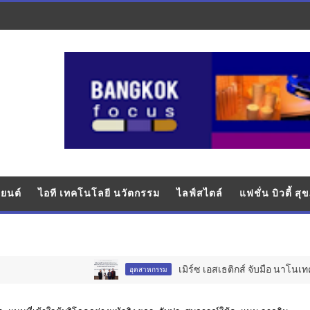
ยนต์
ไอที เทคโนโลยี นวัตกรรม
ไลฟ์สไตล์
แฟชั่น บิวตี้ ส
เมิร์ซ เอสเธติกส์ จับมือ นาโนเทค สวทช. ว
อุตสาหกรรม