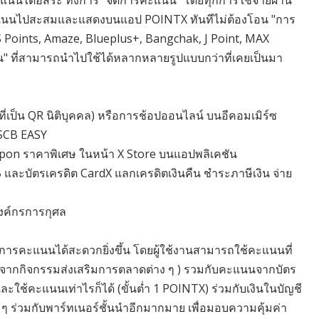
นนได้อิสระ ทั้งการ "จัดการคะแนน" โดยทุกการใช้จ่ายผ่าน
คะแนนไปสะสมและแสดงบนแอป POINTX ทันทีไม่ต้องโอน "การ
Points, Amaze, Blueplus+, Bangchak, J Point, MAX
" ที่สามารถนำไปใช้ได้หลากหลายรูปแบบกว่าที่เคยเป็นมา
ที่เป็น QR นิติบุคคล) หรือการช้อปออนไลน์ บนอีคอมเมิร์ซ
 SCB EASY
upon ราคาพิเศษ ในหน้า X Store บนแอปพลิเคชัน
B และบัตรเครดิต CardX แลกเครดิตเงินคืน ชำระภาษีเงิน จ่าย
งค์กรการกุศล
ดการคะแนนได้สะดวกยิ่งขึ้น โดยผู้ใช้งานสามารถใช้คะแนนที่
 / จากกิจกรรมส่งเสริมการตลาดต่าง ๆ ) รวมกับคะแนนจากบัตร
ะใช้คะแนนเท่าไรก็ได้ (ขั้นต่ำ 1 POINTX) ร่วมกับเงินในบัญชี
 ร่วมกับพาร์ทเนอร์ชั้นนำอีกมากมาย เพื่อมอบความคุ้มค่า