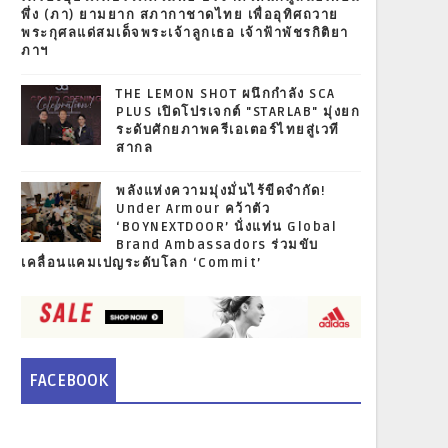
พึ่ง (ภา) ยามยาก สภากาชาดไทย เพื่ออุทิศถวาย
พระกุศลแด่สมเด็จพระเจ้าลูกเธอ เจ้าฟ้าพัชรกิติยา
ภาฯ
THE LEMON SHOT ผนึกกำลัง SCA
PLUS เปิดโปรเจกต์ "STARLAB" มุ่งยก
ระดับศักยภาพครีเอเตอร์ไทยสู่เวที
สากล
พลังแห่งความมุ่งมั่นไร้ขีดจำกัด!
Under Armour คว้าตัว
‘BOYNEXTDOOR’ นั่งแท่น Global
Brand Ambassadors ร่วมขับ
เคลื่อนแคมเปญระดับโลก ‘Commit’
FACEBOOK