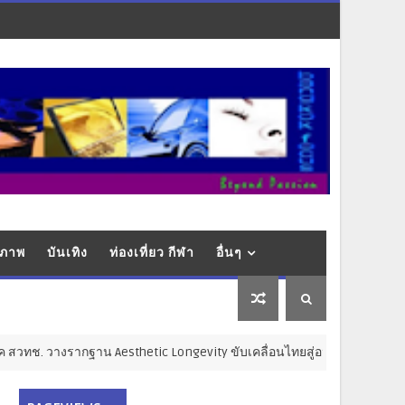
ุขภาพ
บันเทิง
ท่องเที่ยว กีฬา
อื่นๆ
างรากฐาน Aesthetic Longevity ขับเคลื่อนไทยสู่อนาคตเศรษฐกิจสุขภาพ