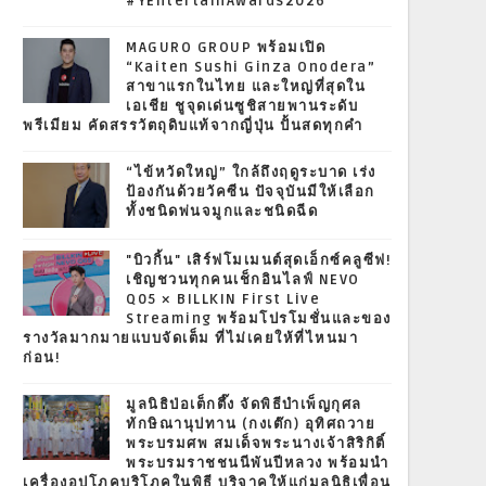
#YEntertainAwards2026
MAGURO GROUP พร้อมเปิด
“Kaiten Sushi Ginza Onodera”
สาขาแรกในไทย และใหญ่ที่สุดใน
เอเชีย ชูจุดเด่นซูชิสายพานระดับ
พรีเมียม คัดสรรวัตถุดิบแท้จากญี่ปุ่น ปั้นสดทุกคำ
“ไข้หวัดใหญ่” ใกล้ถึงฤดูระบาด เร่ง
ป้องกันด้วยวัคซีน ปัจจุบันมีให้เลือก
ทั้งชนิดพ่นจมูกและชนิดฉีด
"บิวกิ้น" เสิร์ฟโมเมนต์สุดเอ็กซ์คลูซีฟ!
เชิญชวนทุกคนเช็กอินไลฟ์ NEVO
Q05 × BILLKIN First Live
Streaming พร้อมโปรโมชั่นและของ
รางวัลมากมายแบบจัดเต็ม ที่ไม่เคยให้ที่ไหนมา
ก่อน!
มูลนิธิป่อเต็กตึ๊ง จัดพิธีบำเพ็ญกุศล
ทักษิณานุปทาน (กงเต๊ก) อุทิศถวาย
พระบรมศพ สมเด็จพระนางเจ้าสิริกิติ์
พระบรมราชชนนีพันปีหลวง พร้อมนำ
เครื่องอุปโภคบริโภคในพิธี บริจาคให้แก่มูลนิธิเพื่อน