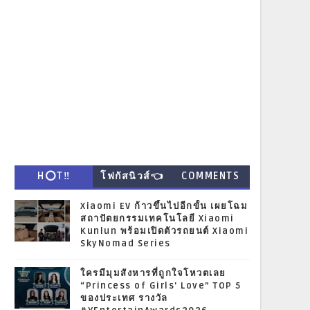
H⭕T‼
โฟกัสนิวส์👈
COMMENTS
Xiaomi EV ก้าวขึ้นไปอีกขั้น เผยโฉม
สถาปัตยกรรมเทคโนโลยี Xiaomi
Kunlun พร้อมเปิดตัวรถยนต์ Xiaomi
SkyNomad Series
ใครมีมุมสังหารที่ถูกใจโหวตเลย
“Princess of Girls' Love” TOP 5
ของประเทศ รางวัล