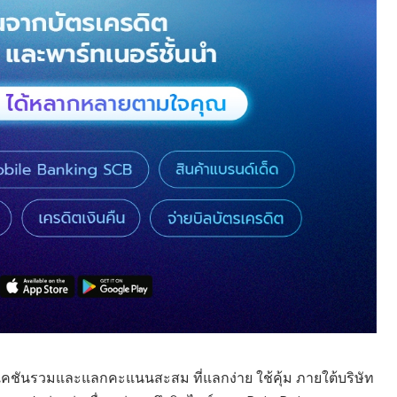
คชันรวมและแลกคะแนนสะสม ที่แลกง่าย ใช้คุ้ม ภายใต้บริษัท