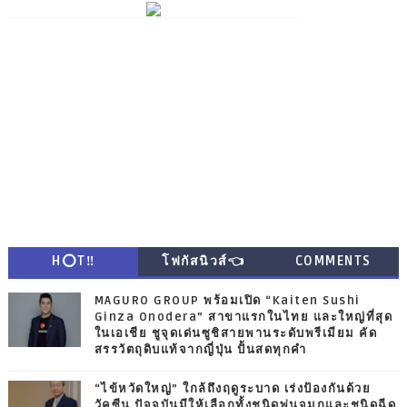
H⭕T‼
โฟกัสนิวส์👈
COMMENTS
MAGURO GROUP พร้อมเปิด “Kaiten Sushi
Ginza Onodera” สาขาแรกในไทย และใหญ่ที่สุด
ในเอเชีย ชูจุดเด่นซูชิสายพานระดับพรีเมียม คัด
สรรวัตถุดิบแท้จากญี่ปุ่น ปั้นสดทุกคำ
“ไข้หวัดใหญ่” ใกล้ถึงฤดูระบาด เร่งป้องกันด้วย
วัคซีน ปัจจุบันมีให้เลือกทั้งชนิดพ่นจมูกและชนิดฉีด