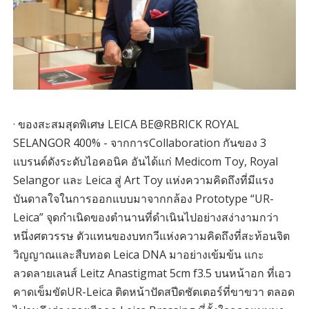
· ของสะสมสุดพิเศษ LEICA BE@RBRICK ROYAL
SELANGOR 400% - จากการCollaboration กันของ 3
แบรนด์ดังระดับไอคอนิค อันได้แก่ Medicom Toy, Royal
Selangor และ Leica สู่ Art Toy แห่งความคิดถึงที่มีแรง
บันดาลใจในการออกแบบมาจากกล้อง Prototype “UR-
Leica” จุดกำเนิดของตำนานที่ดำเนินไปอย่างสง่างามกว่า
หนึ่งศตวรรษ ตัวแทนของบทกวีแห่งความคิดถึงที่สะท้อนจิต
วิญญาณและสืบทอด Leica DNA มาอย่างเข้มข้น แกะ
ลวดลายเลนส์ Leitz Anastigmat 5cm f3.5 บนหน้าอก ที่เอว
คาดเข็มขัดUR-Leica ติดหน้าปัดสปีดชัตเตอร์ที่ขาขวา ตลอด