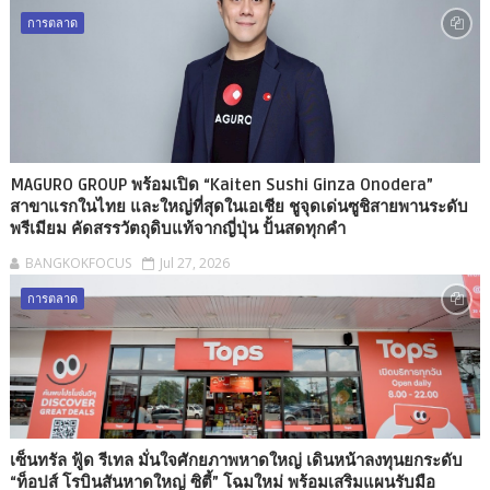
การตลาด
MAGURO GROUP พร้อมเปิด “Kaiten Sushi Ginza Onodera”
สาขาแรกในไทย และใหญ่ที่สุดในเอเชีย ชูจุดเด่นซูชิสายพานระดับ
พรีเมียม คัดสรรวัตถุดิบแท้จากญี่ปุ่น ปั้นสดทุกคำ
BANGKOKFOCUS
Jul 27, 2026
การตลาด
เซ็นทรัล ฟู้ด รีเทล มั่นใจศักยภาพหาดใหญ่ เดินหน้าลงทุนยกระดับ
“ท็อปส์ โรบินสันหาดใหญ่ ซิตี้” โฉมใหม่ พร้อมเสริมแผนรับมือ