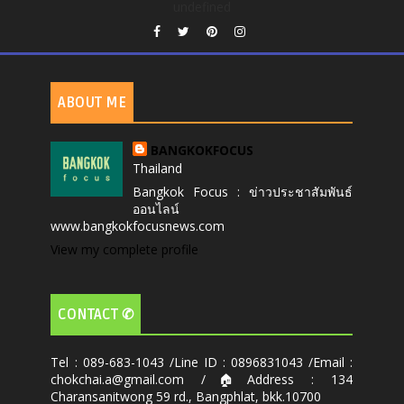
undefined
ABOUT ME
BANGKOKFOCUS
Thailand
Bangkok Focus : ข่าวประชาสัมพันธ์
ออนไลน์
www.bangkokfocusnews.com
View my complete profile
CONTACT ✆
Tel : 089-683-1043 /Line ID : 0896831043 /Email :
chokchai.a@gmail.com /🏠Address : 134
Charansanitwong 59 rd., Bangphlat, bkk.10700