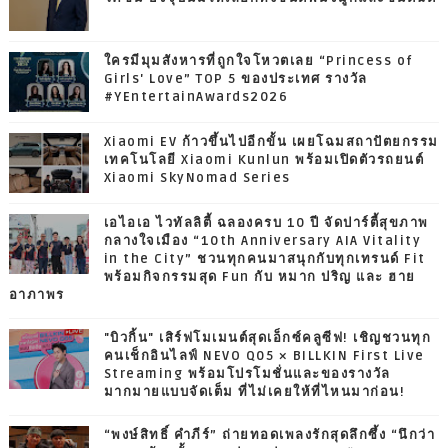
ใครมีมุมสังหารที่ถูกใจโหวตเลย “Princess of
Girls' Love” TOP 5 ของประเทศ รางวัล
#YEntertainAwards2026
Xiaomi EV ก้าวขึ้นไปอีกขั้น เผยโฉมสถาปัตยกรรม
เทคโนโลยี Xiaomi Kunlun พร้อมเปิดตัวรถยนต์
Xiaomi SkyNomad Series
เอไอเอ ไวทัลลิตี้ ฉลองครบ 10 ปี จัดปาร์ตี้สุขภาพ
กลางใจเมือง “10th Anniversary AIA Vitality
in the City” ชวนทุกคนมาสนุกกับทุกเทรนด์ Fit
พร้อมกิจกรรมสุด Fun กับ หมาก ปริญ และ ฮาย
อาภาพร
"บิวกิ้น" เสิร์ฟโมเมนต์สุดเอ็กซ์คลูซีฟ! เชิญชวนทุก
คนเช็กอินไลฟ์ NEVO Q05 × BILLKIN First Live
Streaming พร้อมโปรโมชั่นและของรางวัล
มากมายแบบจัดเต็ม ที่ไม่เคยให้ที่ไหนมาก่อน!
“พงษ์สิทธิ์ คำภีร์” ถ่ายทอดเพลงรักสุดลึกซึ้ง “นึกว่า