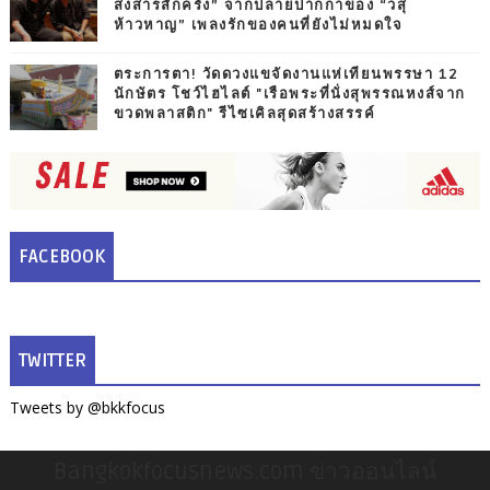
สงสารสักครั้ง” จากปลายปากกาของ “วสุ
ห้าวหาญ” เพลงรักของคนที่ยังไม่หมดใจ
ตระการตา! วัดดวงแขจัดงานแห่เทียนพรรษา 12
นักษัตร โชว์ไฮไลต์ "เรือพระที่นั่งสุพรรณหงส์จาก
ขวดพลาสติก" รีไซเคิลสุดสร้างสรรค์
FACEBOOK
TWITTER
Tweets by @bkkfocus
Bangkokfocusnews.com ข่าวออนไลน์