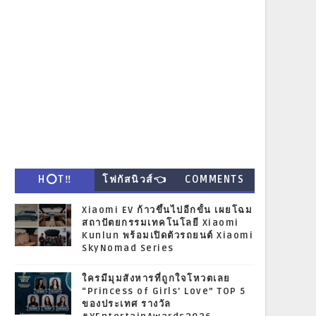
H⭕T‼
โฟกัสนิวส์👈
COMMENTS
Xiaomi EV ก้าวขึ้นไปอีกขั้น เผยโฉม
สถาปัตยกรรมเทคโนโลยี Xiaomi
Kunlun พร้อมเปิดตัวรถยนต์ Xiaomi
SkyNomad Series
ใครมีมุมสังหารที่ถูกใจโหวตเลย
“Princess of Girls' Love” TOP 5
ของประเทศ รางวัล