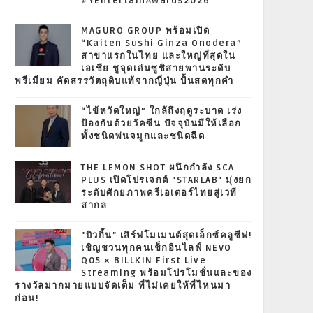
#YEntertainAwards2026
MAGURO GROUP พร้อมเปิด
“Kaiten Sushi Ginza Onodera”
สาขาแรกในไทย และใหญ่ที่สุดใน
เอเชีย ชูจุดเด่นซูชิสายพานระดับ
พรีเมียม คัดสรรวัตถุดิบแท้จากญี่ปุ่น ปั้นสดทุกคำ
“ไข้หวัดใหญ่” ใกล้ถึงฤดูระบาด เร่ง
ป้องกันด้วยวัคซีน ปัจจุบันมีให้เลือก
ทั้งชนิดพ่นจมูกและชนิดฉีด
THE LEMON SHOT ผนึกกำลัง SCA
PLUS เปิดโปรเจกต์ "STARLAB" มุ่งยก
ระดับศักยภาพครีเอเตอร์ไทยสู่เวที
สากล
"บิวกิ้น" เสิร์ฟโมเมนต์สุดเอ็กซ์คลูซีฟ!
เชิญชวนทุกคนเช็กอินไลฟ์ NEVO
Q05 × BILLKIN First Live
Streaming พร้อมโปรโมชั่นและของ
รางวัลมากมายแบบจัดเต็ม ที่ไม่เคยให้ที่ไหนมา
ก่อน!