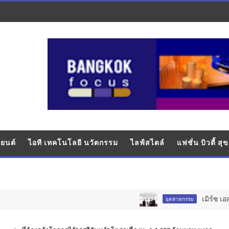
ยนต์
ไอที เทคโนโลยี นวัตกรรม
ไลฟ์สไตล์
แฟชั่น บิวตี้ ส
เมิร์ซ เอสเธติกส
อุตสาหกรรม