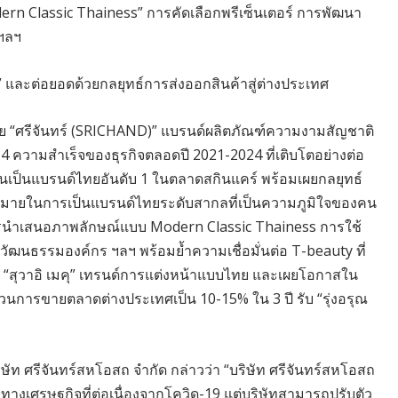
dern Classic Thainess” การคัดเลือกพรีเซ็นเตอร์ การพัฒนา
ฯลฯ
y” และต่อยอดด้วยกลยุทธ์การส่งออกสินค้าสู่ต่างประเทศ
น่าย “ศรีจันทร์ (SRICHAND)” แบรนด์ผลิตภัณฑ์ความงามสัญชาติ
รุป 4 ความสำเร็จของธุรกิจตลอดปี 2021-2024 ที่เติบโตอย่างต่อ
ท่นเป็นแบรนด์ไทยอันดับ 1 ในตลาดสกินแคร์ พร้อมเผยกลยุทธ์
าหมายในการเป็นแบรนด์ไทยระดับสากลที่เป็นความภูมิใจของคน
การนำเสนอภาพลักษณ์แบบ Modern Classic Thainess การใช้
ัฒนธรรมองค์กร ฯลฯ พร้อมย้ำความเชื่อมั่นต่อ T-beauty ที่
อิน “สุวาอิ เมคุ” เทรนด์การแต่งหน้าแบบไทย และเผยโอกาสใน
่วนการขายตลาดต่างประเทศเป็น 10-15% ใน 3 ปี รับ “รุ่งอรุณ
ัท ศรีจันทร์สหโอสถ จํากัด กล่าวว่า “บริษัท ศรีจันทร์สหโอสถ
างเศรษฐกิจที่ต่อเนื่องจากโควิด-19 แต่บริษัทสามารถปรับตัว