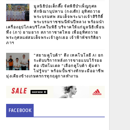
มูลนิธิป่อเต็กตึ๊ง จัดพิธีบำเพ็ญกุศล
ทักษิณานุปทาน (กงเต๊ก) อุทิศถวาย
พระบรมศพ สมเด็จพระนางเจ้าสิริกิติ์
พระบรมราชชนนีพันปีหลวง พร้อมนำ
เครื่องอุปโภคบริโภคในพิธี บริจาคให้แก่มูลนิธิเพื่อน
พึ่ง (ภา) ยามยาก สภากาชาดไทย เพื่ออุทิศถวาย
พระกุศลแด่สมเด็จพระเจ้าลูกเธอ เจ้าฟ้าพัชรกิติยา
ภาฯ
“สยามคูโบต้า” ดึง เทคโนโลยี AI ยก
ระดับบริการหลังการขายแบบไร้รอย
ต่อ เปิดโมเดล “เลือกคูโบต้า คุ้มค่า
ไม่รู้จบ” พร้อมปั้นช่างทักษะมืออาชีพ
มุ่งเคียงข้างเกษตรกรทุกฤดูกาลทำงาน
FACEBOOK