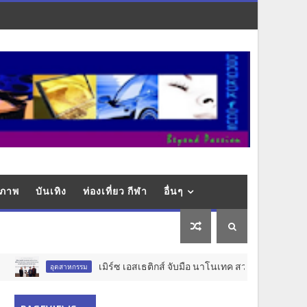
ุขภาพ
บันเทิง
ท่องเที่ยว กีฬา
อื่นๆ
เมิร์ซ เอสเธติกส์ จับมือ นาโนเทค สวทช. วางรากฐาน Aesthetic 
ตสาหกรรม