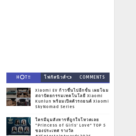
H⭕T‼
โฟกัสนิวส์👈
COMMENTS
Xiaomi EV ก้าวขึ้นไปอีกขั้น เผยโฉม
สถาปัตยกรรมเทคโนโลยี Xiaomi
Kunlun พร้อมเปิดตัวรถยนต์ Xiaomi
SkyNomad Series
ใครมีมุมสังหารที่ถูกใจโหวตเลย
“Princess of Girls' Love” TOP 5
ของประเทศ รางวัล