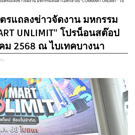
ธมิตรแถลงข่าวจัดงาน มหกรรมสินค้าไอทีกลางปี “COMMART UNLIMIT" โป
มิตรแถลงข่าวจัดงาน มหกรรม
ART UNLIMIT" โปรน็อนสต๊อป
ฎาคม 2568 ณ ไบเทคบางนา
รม,