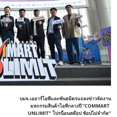
บมจ.เออาร์ไอพีและพันธมิตรแถลงข่าวจัดงาน
มหกรรมสินค้าไอทีกลางปี
“COMMART
UNLIMIT" โปรน็อนสต๊อป ช้อปไม่จำกัด"