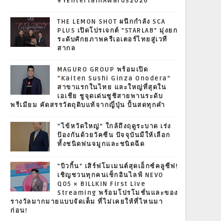
#YEntertainAwards2026
THE LEMON SHOT ผนึกกำลัง SCA
PLUS เปิดโปรเจกต์ "STARLAB" มุ่งยก
ระดับศักยภาพครีเอเตอร์ไทยสู่เวที
สากล
MAGURO GROUP พร้อมเปิด
“Kaiten Sushi Ginza Onodera”
สาขาแรกในไทย และใหญ่ที่สุดใน
เอเชีย ชูจุดเด่นซูชิสายพานระดับ
พรีเมียม คัดสรรวัตถุดิบแท้จากญี่ปุ่น ปั้นสดทุกคำ
“ไข้หวัดใหญ่” ใกล้ถึงฤดูระบาด เร่ง
ป้องกันด้วยวัคซีน ปัจจุบันมีให้เลือก
ทั้งชนิดพ่นจมูกและชนิดฉีด
"บิวกิ้น" เสิร์ฟโมเมนต์สุดเอ็กซ์คลูซีฟ!
เชิญชวนทุกคนเช็กอินไลฟ์ NEVO
Q05 × BILLKIN First Live
Streaming พร้อมโปรโมชั่นและของ
รางวัลมากมายแบบจัดเต็ม ที่ไม่เคยให้ที่ไหนมา
ก่อน!