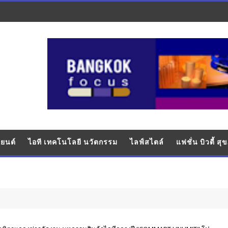
ยนต์
ไอที เทคโนโลยี นวัตกรรม
ไลฟ์สไตล์
แฟชั่น บิวตี้ ส
อุ