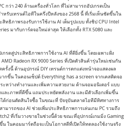
 PC กว่า 240 ล้านเครื่องทั่วโลก ที่ไม่สามารถอัปเกรดเป็น
บเทรนด์ไอทีในครึ่งปีหลังของ 2568 นี้ ที่เริ่มเห็นชัดขึ้นใน
ประสิทธิภาพรองรับการใช้งาน AI เต็มรูปแบบ ทั้งชิป CPU Intel
ies มากับการ์ดจอใหม่ล่าสุด ให้เลือกทั้ง RTX 5080 และ
กรดสู่ประสิทธิภาพการใช้งาน AI ที่ดียิ่งขึ้น โดยเฉพาะฝั่ง
ะ AMD Radeon RX 9000 Series ที่เปิดตัวสินค้ารุ่นใหม่เช่นกัน
ตครั้งนี้ ด้านอุปกรณ์ DIY เทรนด์การตกแต่งหน้าจอแสดงผล
ากขึ้น ในคอนเซ็ปต์ Everything has a screen จากเคสติดจอ
ภาพระหว่างทำงานและเพิ่มความสวยงาม ด้านจอมอนิเตอร์ แบบ
ะภาพที่ดีขึ้น แถมประหยัดพลังงาน และมีตัวเลือกเพิ่มขึ้น
ด้ก่อนตัดสินใจซื้อ ในขณะที่ ปัจจุบันตลาดไอทีมีทิศทางการ
ามสามารถของ AI ช่วยเพิ่มประสิทธิภาพการเล่นเกม PC รวมถึง
ch2 ที่เริ่มวางขายในช่วงนี้ด้วย ขณะที่อุปกรณ์เกมมิ่ง Gaming
ึ้น ในคอมมาร์ตถือจะเป็นโอกาสดีที่เปิดให้ทดลองใช้งานจริง