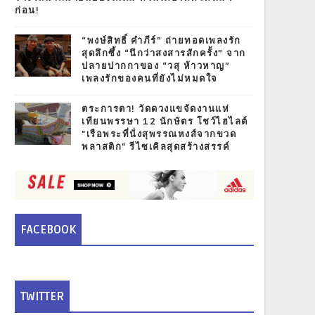
ก่อน!
“พงษ์สิทธิ์ คำภีร์” ถ่ายทอดเพลงรัก
สุดลึกซึ้ง “นึกว่าสงสารสักครั้ง” จาก
ปลายปากกาของ “วสุ ห้าวหาญ”
เพลงรักของคนที่ยังไม่หมดใจ
ตระการตา! วัดดวงแขจัดงานแห่
เทียนพรรษา 12 นักษัตร โชว์ไฮไลต์
"เรือพระที่นั่งสุพรรณหงส์จากขวด
พลาสติก" รีไซเคิลสุดสร้างสรรค์
FACEBOOK
TWITTER