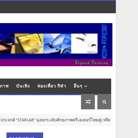
ุขภาพ
บันเทิง
ท่องเที่ยว กีฬา
อื่นๆ
TARLAB" มุ่งยกระดับศักยภาพครีเอเตอร์ไทยสู่เวทีสากล
การศึกษา ว