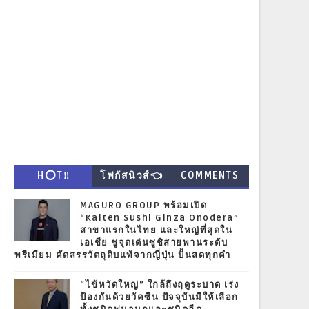
H⭕T‼
โฟกัสนิวส์👈
COMMENTS
MAGURO GROUP พร้อมเปิด
“Kaiten Sushi Ginza Onodera”
สาขาแรกในไทย และใหญ่ที่สุดใน
เอเชีย ชูจุดเด่นซูชิสายพานระดับ
พรีเมียม คัดสรรวัตถุดิบแท้จากญี่ปุ่น ปั้นสดทุกคำ
“ไข้หวัดใหญ่” ใกล้ถึงฤดูระบาด เร่ง
ป้องกันด้วยวัคซีน ปัจจุบันมีให้เลือก