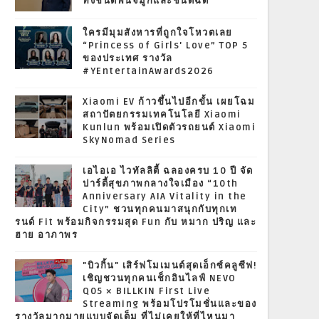
ทั้งชนิดพ่นจมูกและชนิดฉีด
ใครมีมุมสังหารที่ถูกใจโหวตเลย
“Princess of Girls' Love” TOP 5
ของประเทศ รางวัล
#YEntertainAwards2026
Xiaomi EV ก้าวขึ้นไปอีกขั้น เผยโฉม
สถาปัตยกรรมเทคโนโลยี Xiaomi
Kunlun พร้อมเปิดตัวรถยนต์ Xiaomi
SkyNomad Series
เอไอเอ ไวทัลลิตี้ ฉลองครบ 10 ปี จัด
ปาร์ตี้สุขภาพกลางใจเมือง “10th
Anniversary AIA Vitality in the
City” ชวนทุกคนมาสนุกกับทุกเท
รนด์ Fit พร้อมกิจกรรมสุด Fun กับ หมาก ปริญ และ
ฮาย อาภาพร
"บิวกิ้น" เสิร์ฟโมเมนต์สุดเอ็กซ์คลูซีฟ!
เชิญชวนทุกคนเช็กอินไลฟ์ NEVO
Q05 × BILLKIN First Live
Streaming พร้อมโปรโมชั่นและของ
รางวัลมากมายแบบจัดเต็ม ที่ไม่เคยให้ที่ไหนมา