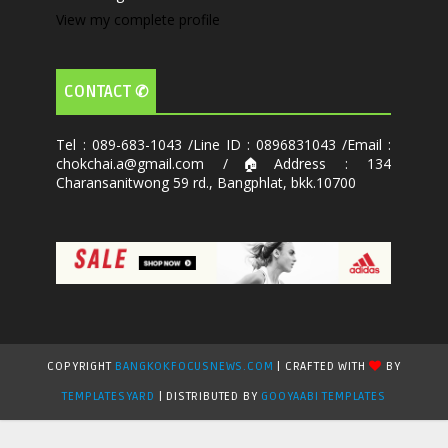
View my complete profile
CONTACT ✆
Tel : 089-683-1043 /Line ID : 0896831043 /Email :
chokchai.a@gmail.com /🏠Address : 134
Charansanitwong 59 rd., Bangphlat, bkk.10700
COPYRIGHT
BANGKOKFOCUSNEWS.COM
| CRAFTED WITH
BY
TEMPLATESYARD
| DISTRIBUTED BY
GOOYAABI TEMPLATES