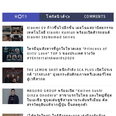
H⭕T‼
โฟกัสนิวส์👈
COMMENTS
Xiaomi EV ก้าวขึ้นไปอีกขั้น เผยโฉมสถาปัตยกรรม
เทคโนโลยี Xiaomi Kunlun พร้อมเปิดตัวรถยนต์
Xiaomi SkyNomad Series
ใครมีมุมสังหารที่ถูกใจโหวตเลย “Princess of
Girls' Love” TOP 5 ของประเทศ รางวัล
#YEntertainAwards2026
THE LEMON SHOT ผนึกกำลัง SCA PLUS เปิดโปรเจ
กต์ "STARLAB" มุ่งยกระดับศักยภาพครีเอเตอร์ไทย
สู่เวทีสากล
MAGURO GROUP พร้อมเปิด “Kaiten Sushi
Ginza Onodera” สาขาแรกในไทย และใหญ่ที่สุด
ในเอเชีย ชูจุดเด่นซูชิสายพานระดับพรีเมียม คัด
สรรวัตถุดิบแท้จากญี่ปุ่น ปั้นสดทุกคำ