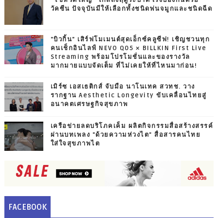
“ไข้หวัดใหญ่” ใกล้ถึงฤดูระบาด เร่งป้องกันด้วย
วัคซีน ปัจจุบันมีให้เลือกทั้งชนิดพ่นจมูกและชนิดฉีด
"บิวกิ้น" เสิร์ฟโมเมนต์สุดเอ็กซ์คลูซีฟ! เชิญชวนทุก
คนเช็กอินไลฟ์ NEVO Q05 × BILLKIN First Live
Streaming พร้อมโปรโมชั่นและของรางวัล
มากมายแบบจัดเต็ม ที่ไม่เคยให้ที่ไหนมาก่อน!
เมิร์ซ เอสเธติกส์ จับมือ นาโนเทค สวทช. วาง
รากฐาน Aesthetic Longevity ขับเคลื่อนไทยสู่
อนาคตเศรษฐกิจสุขภาพ
เครือข่ายลดบริโภคเค็ม ผลิตกิจกรรมสื่อสร้างสรรค์
ผ่านบทเพลง "ด้วยความห่วงไต" สื่อสารคนไทย
ใส่ใจสุขภาพไต
FACEBOOK