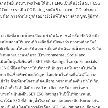
กทรัพย์แห่งประเทศไทย ให้หุ้น HENG เป็นหุ้นยั่งยืน SET ESG
ด้รับการประเมิน CG Rating ระดับ 5 ดาว จาก IOD อย่างต่อ
ะท้อนการดำเนินธุรกิจอย่างยั่งยืนที่ให้ความสำคัญกับผู้มีส่วน
 เฮงลิสซิ่ง แอนด์ แคปปิตอล จำกัด (มหาชน) หรือ HENG หนึ่ง
ทศไทยภายใต้แบรนด์ 'เฮงลิสซิ่ง' เปิดเผยว่า ตลาดหลักทรัพย์
6 เพื่อมอบให้แก่บริษัทจดทะเบียนที่ดำเนินงานด้วยความรับผิด
อม สังคมและบรรษัทภิบาล (Environmental, Social and
นเป็นหุ้นยั่งยืน หรือ SET ESG Ratings ในกลุ่ม Financials
ENG ที่ยึดหลักการให้บริการที่เป็นธรรม เน้นความโปร่งใส
ารสินเชื่อเพื่อช่วยแก้ปัญหาให้แก่คนในท้องถิ่นได้มีโอกาส
เข้าใจ ด้วยทีมพนักงานที่คัดเลือกมาจากคนท้องถิ่น ทำให้เกิด
ำ อีกทั้งยังคำนึงถึงการบริหารจัดการทรัพยากรในทุก
เมินหุ้นยั่งยืน SET ESG Ratings ในปีนี้ได้พัฒนาแบบ
แนวโน้ม ESG ที่สำคัญทั้งในระดับสากลและระดับประเทศ เช่น
ชน เป็นต้น โดยในการคัดเลือก SET ESG Ratings จะต้องผ่าน