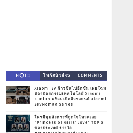
H⭕T‼
โฟกัสนิวส์👈
COMMENTS
Xiaomi EV ก้าวขึ้นไปอีกขั้น เผยโฉม
สถาปัตยกรรมเทคโนโลยี Xiaomi
Kunlun พร้อมเปิดตัวรถยนต์ Xiaomi
SkyNomad Series
ใครมีมุมสังหารที่ถูกใจโหวตเลย
“Princess of Girls' Love” TOP 5
ของประเทศ รางวัล