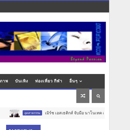
ุขภาพ
บันเทิง
ท่องเที่ยว กีฬา
อื่นๆ
เมิร์ซ เอสเธติกส์ จับมือ นาโนเทค สวทช. วางรากฐาน Ae
อุตสาหกรรม