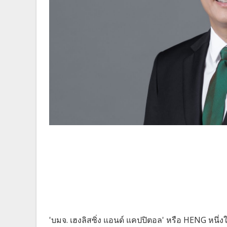
'บมจ. เฮงลิสซิ่ง แอนด์ แคปปิตอล' หรือ HENG หนึ่