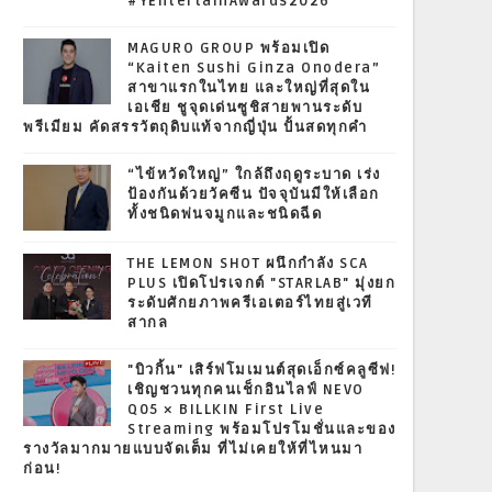
#YEntertainAwards2026
MAGURO GROUP พร้อมเปิด
“Kaiten Sushi Ginza Onodera”
สาขาแรกในไทย และใหญ่ที่สุดใน
เอเชีย ชูจุดเด่นซูชิสายพานระดับ
พรีเมียม คัดสรรวัตถุดิบแท้จากญี่ปุ่น ปั้นสดทุกคำ
“ไข้หวัดใหญ่” ใกล้ถึงฤดูระบาด เร่ง
ป้องกันด้วยวัคซีน ปัจจุบันมีให้เลือก
ทั้งชนิดพ่นจมูกและชนิดฉีด
THE LEMON SHOT ผนึกกำลัง SCA
PLUS เปิดโปรเจกต์ "STARLAB" มุ่งยก
ระดับศักยภาพครีเอเตอร์ไทยสู่เวที
สากล
"บิวกิ้น" เสิร์ฟโมเมนต์สุดเอ็กซ์คลูซีฟ!
เชิญชวนทุกคนเช็กอินไลฟ์ NEVO
Q05 × BILLKIN First Live
Streaming พร้อมโปรโมชั่นและของ
รางวัลมากมายแบบจัดเต็ม ที่ไม่เคยให้ที่ไหนมา
ก่อน!