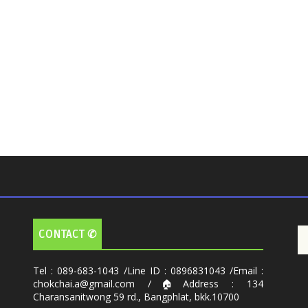
CONTACT ✆
Tel : 089-683-1043 /Line ID : 0896831043 /Email :
chokchai.a@gmail.com /🏠Address : 134
Charansanitwong 59 rd., Bangphlat, bkk.10700