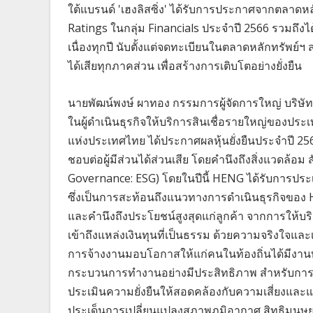
ใต้แบรนด์ 'เฮงลิสซิ่ง' ได้รับการประกาศจากตลาดหลั
Ratings ในกลุ่ม Financials ประจำปี 2566 รวมถึงไ
เนื่องทุกปี นับตั้งแต่จดทะเบียนในตลาดหลักทรัพย์ฯ ส
ได้เสียทุกภาคส่วน เพื่อสร้างการเติบโตอย่างยั่งยืน
นายพัฒน์พงษ์ ผาทอง กรรมการผู้จัดการใหญ่ บริษัท
ในผู้ดำเนินธุรกิจให้บริการสินเชื่อรายใหญ่ของประเ
แห่งประเทศไทย ได้ประกาศผลหุ้นยั่งยืนประจำปี 256
ชอบต่อผู้มีส่วนได้ส่วนเสีย โดยคำนึงถึงสิ่งแวดล้
Governance: ESG) โดยในปีนี้ HENG ได้รับการประเมิ
ซึ่งเป็นการสะท้อนถึงแนวทางการดำเนินธุรกิจของ H
และคำนึงถึงประโยชน์สูงสุดแก่ลูกค้า จากการให้บริก
เข้าถึงแหล่งเงินทุนที่เป็นธรรม ด้วยความจริงใจและ
การจ้างงานมอบโอกาสให้แก่คนในท้องถิ่นได้มีงานท
กระบวนการทำงานอย่างมีประสิทธิภาพ สำหรับการประ
ประเมินความยั่งยืนให้สอดคล้องกับความเสี่ยงและ
ประเด็นการเปลี่ยนแปลงสภาพภูมิอากาศ สิทธิมนุษย