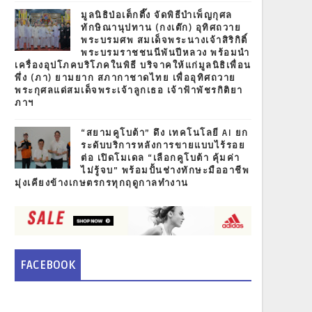
มูลนิธิป่อเต็กตึ๊ง จัดพิธีบำเพ็ญกุศล
ทักษิณานุปทาน (กงเต๊ก) อุทิศถวาย
พระบรมศพ สมเด็จพระนางเจ้าสิริกิติ์
พระบรมราชชนนีพันปีหลวง พร้อมนำ
เครื่องอุปโภคบริโภคในพิธี บริจาคให้แก่มูลนิธิเพื่อน
พึ่ง (ภา) ยามยาก สภากาชาดไทย เพื่ออุทิศถวาย
พระกุศลแด่สมเด็จพระเจ้าลูกเธอ เจ้าฟ้าพัชรกิติยา
ภาฯ
“สยามคูโบต้า” ดึง เทคโนโลยี AI ยก
ระดับบริการหลังการขายแบบไร้รอย
ต่อ เปิดโมเดล “เลือกคูโบต้า คุ้มค่า
ไม่รู้จบ” พร้อมปั้นช่างทักษะมืออาชีพ
มุ่งเคียงข้างเกษตรกรทุกฤดูกาลทำงาน
FACEBOOK