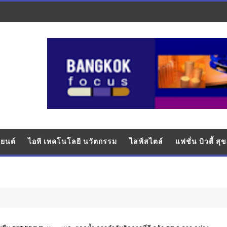
ยนต์
ไอที เทคโนโลยี นวัตกรรม
ไลฟ์สไตล์
แฟชั่น บิวตี้ ส