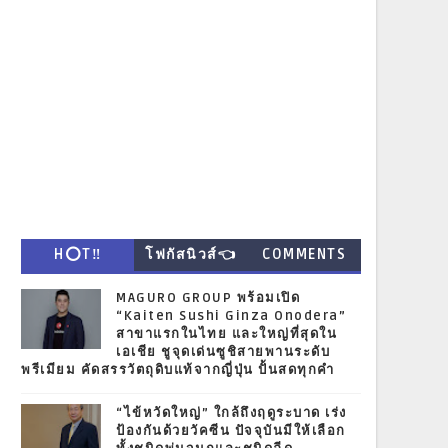
H⭕T‼
โฟกัสนิวส์👈
COMMENTS
MAGURO GROUP พร้อมเปิด
“Kaiten Sushi Ginza Onodera”
สาขาแรกในไทย และใหญ่ที่สุดใน
เอเชีย ชูจุดเด่นซูชิสายพานระดับ
พรีเมียม คัดสรรวัตถุดิบแท้จากญี่ปุ่น ปั้นสดทุกคำ
“ไข้หวัดใหญ่” ใกล้ถึงฤดูระบาด เร่ง
ป้องกันด้วยวัคซีน ปัจจุบันมีให้เลือก