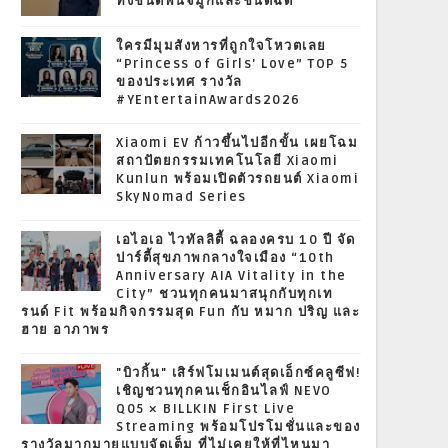
ทั้งชนิดพ่นจมูกและชนิดฉีด
ใครมีมุมสังหารที่ถูกใจโหวตเลย
“Princess of Girls' Love” TOP 5
ของประเทศ รางวัล
#YEntertainAwards2026
Xiaomi EV ก้าวขึ้นไปอีกขั้น เผยโฉม
สถาปัตยกรรมเทคโนโลยี Xiaomi
Kunlun พร้อมเปิดตัวรถยนต์ Xiaomi
SkyNomad Series
เอไอเอ ไวทัลลิตี้ ฉลองครบ 10 ปี จัด
ปาร์ตี้สุขภาพกลางใจเมือง “10th
Anniversary AIA Vitality in the
City” ชวนทุกคนมาสนุกกับทุกเท
รนด์ Fit พร้อมกิจกรรมสุด Fun กับ หมาก ปริญ และ
ฮาย อาภาพร
"บิวกิ้น" เสิร์ฟโมเมนต์สุดเอ็กซ์คลูซีฟ!
เชิญชวนทุกคนเช็กอินไลฟ์ NEVO
Q05 × BILLKIN First Live
Streaming พร้อมโปรโมชั่นและของ
รางวัลมากมายแบบจัดเต็ม ที่ไม่เคยให้ที่ไหนมา