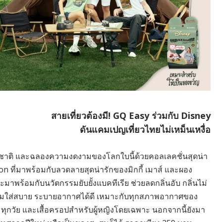
สายเที่ยวต้องมี! GQ Easy ร่วมกับ Disney
ดันแคมเปญเที่ยวไทยไม่เหม็นเหงื่อ
าติ และฉลองความงดงามของโลกใบนี้ด้วยคอลเลคชั่นสุดน่า
n ที่มาพร้อมกับลวดลายสุดน่ารักของมิกกี้ เมาส์ และผอง
จะมาพร้อมกับนวัตกรรมยับยั้งแบคทีเรีย ช่วยลดกลิ่นอับ กลิ่นไม่
ผ้านุ่มใส่สบาย ระบายอากาศได้ดี เหมาะกับทุกสภาพอากาศของ
พศ ทุกวัย และเสื้อครอปสำหรับผู้หญิงโดยเฉพาะ นอกจากนี้ยังมา