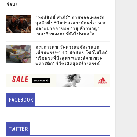
ก่อน!
“พงษ์สิทธิ์ คำภีร์” ถ่ายทอดเพลงรัก
สุดลึกซึ้ง “นึกว่าสงสารสักครั้ง” จาก
ปลายปากกาของ “วสุ ห้าวหาญ”
เพลงรักของคนที่ยังไม่หมดใจ
ตระการตา! วัดดวงแขจัดงานแห่
เทียนพรรษา 12 นักษัตร โชว์ไฮไลต์
"เรือพระที่นั่งสุพรรณหงส์จากขวด
พลาสติก" รีไซเคิลสุดสร้างสรรค์
FACEBOOK
TWITTER