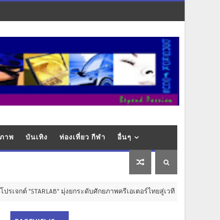
ุขภาพ
บันเทิง
ท่องเที่ยว กีฬา
อื่นๆ
RLAB" มุ่งยกระดับศักยภาพครีเอเตอร์ไทยสู่เวทีสากล
การศึกษา วิจั