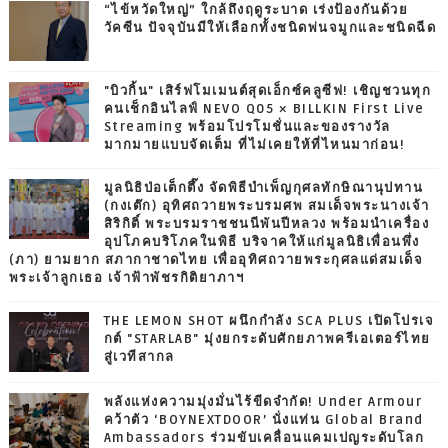
“ไข้หวัดใหญ่” ใกล้ถึงฤดูระบาด เร่งป้องกันด้วย
วัคซีน ปัจจุบันมีให้เลือกทั้งชนิดพ่นจมูกและชนิดฉีด
"บิวกิ้น" เสิร์ฟโมเมนต์สุดเอ็กซ์คลูซีฟ! เชิญชวนทุก
คนเช็กอินไลฟ์ NEVO Q05 × BILLKIN First Live
Streaming พร้อมโปรโมชั่นและของรางวัล
มากมายแบบจัดเต็ม ที่ไม่เคยให้ที่ไหนมาก่อน!
มูลนิธิป่อเต็กตึ๊ง จัดพิธีบำเพ็ญกุศลทักษิณานุปทาน
(กงเต๊ก) อุทิศถวายพระบรมศพ สมเด็จพระนางเจ้า
สิริกิติ์ พระบรมราชชนนีพันปีหลวง พร้อมนำเครื่อง
อุปโภคบริโภคในพิธี บริจาคให้แก่มูลนิธิเพื่อนพึ่ง
(ภา) ยามยาก สภากาชาดไทย เพื่ออุทิศถวายพระกุศลแด่สมเด็จ
พระเจ้าลูกเธอ เจ้าฟ้าพัชรกิติยาภาฯ
THE LEMON SHOT ผนึกกำลัง SCA PLUS เปิดโปรเจ
กต์ "STARLAB" มุ่งยกระดับศักยภาพครีเอเตอร์ไทย
สู่เวทีสากล
พลังแห่งความมุ่งมั่นไร้ขีดจำกัด! Under Armour
คว้าตัว ‘BOYNEXTDOOR’ นั่งแท่น Global Brand
Ambassadors ร่วมขับเคลื่อนแคมเปญระดับโลก