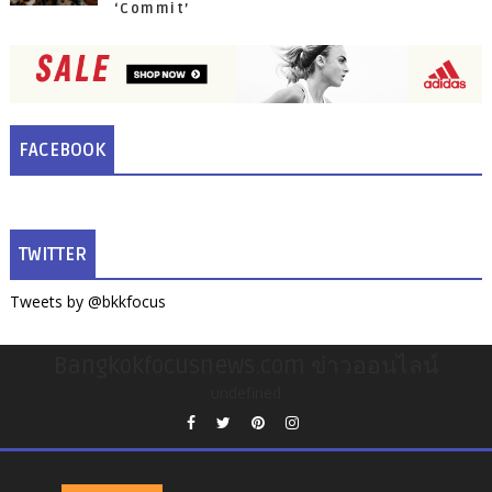
‘Commit’
FACEBOOK
TWITTER
Tweets by @bkkfocus
Bangkokfocusnews.com ข่าวออนไลน์
undefined