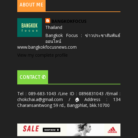
ABOUT ME
BANGKOKFOCUS
Thailand
Bangkok Focus : ข่าวประชาสัมพันธ์
ออนไลน์
www.bangkokfocusnews.com
View my complete profile
CONTACT ✆
Tel : 089-683-1043 /Line ID : 0896831043 /Email :
chokchai.a@gmail.com /🏠Address : 134
Charansanitwong 59 rd., Bangphlat, bkk.10700