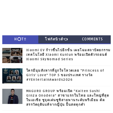
H⭕T‼
โฟกัสนิวส์👈
COMMENTS
Xiaomi EV ก้าวขึ้นไปอีกขั้น เผยโฉมสถาปัตยกรรม
เทคโนโลยี Xiaomi Kunlun พร้อมเปิดตัวรถยนต์
Xiaomi SkyNomad Series
ใครมีมุมสังหารที่ถูกใจโหวตเลย “Princess of
Girls' Love” TOP 5 ของประเทศ รางวัล
#YEntertainAwards2026
MAGURO GROUP พร้อมเปิด “Kaiten Sushi
Ginza Onodera” สาขาแรกในไทย และใหญ่ที่สุด
ในเอเชีย ชูจุดเด่นซูชิสายพานระดับพรีเมียม คัด
สรรวัตถุดิบแท้จากญี่ปุ่น ปั้นสดทุกคำ