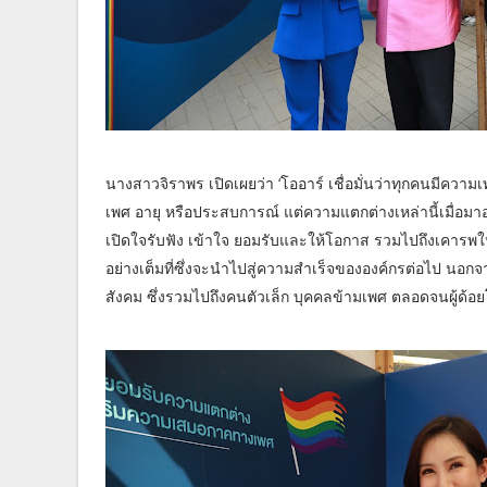
นางสาวจิราพร เปิดเผยว่า ‘โออาร์ เชื่อมั่นว่าทุกคนมีควา
เพศ อายุ หรือประสบการณ์ แต่ความแตกต่างเหล่านี้เมื่อมา
เปิดใจรับฟัง เข้าใจ ยอมรับและให้โอกาส รวมไปถึงเคา
อย่างเต็มที่ซึ่งจะนำไปสู่ความสำเร็จขององค์กรต่อไป นอกจ
สังคม ซึ่งรวมไปถึงคนตัวเล็ก บุคคลข้ามเพศ ตลอดจนผู้ด้อย