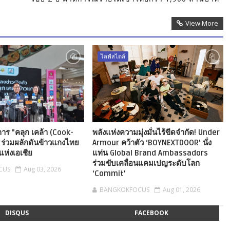
View More
ไลฟ์สไตล์
าร "คลุก เคล้า (Cook-
พลังแห่งความมุ่งมั่นไร้ขีดจำกัด! Under
" ร่วมผลักดันข้าวแกงไทย
Armour คว้าตัว ‘BOYNEXTDOOR’ นั่ง
แห่งเอเชีย
แท่น Global Brand Ambassadors
ร่วมขับเคลื่อนแคมเปญระดับโลก
CUS
Aug 03, 2026
‘Commit’
BANGKOKFOCUS
Aug 01, 2026
DISQUS
FACEBOOK