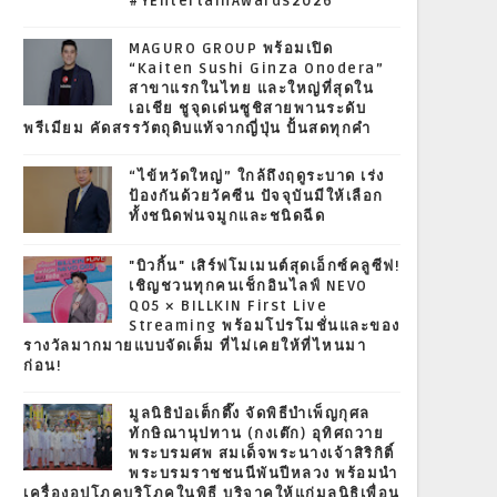
#YEntertainAwards2026
MAGURO GROUP พร้อมเปิด
“Kaiten Sushi Ginza Onodera”
สาขาแรกในไทย และใหญ่ที่สุดใน
เอเชีย ชูจุดเด่นซูชิสายพานระดับ
พรีเมียม คัดสรรวัตถุดิบแท้จากญี่ปุ่น ปั้นสดทุกคำ
“ไข้หวัดใหญ่” ใกล้ถึงฤดูระบาด เร่ง
ป้องกันด้วยวัคซีน ปัจจุบันมีให้เลือก
ทั้งชนิดพ่นจมูกและชนิดฉีด
"บิวกิ้น" เสิร์ฟโมเมนต์สุดเอ็กซ์คลูซีฟ!
เชิญชวนทุกคนเช็กอินไลฟ์ NEVO
Q05 × BILLKIN First Live
Streaming พร้อมโปรโมชั่นและของ
รางวัลมากมายแบบจัดเต็ม ที่ไม่เคยให้ที่ไหนมา
ก่อน!
มูลนิธิป่อเต็กตึ๊ง จัดพิธีบำเพ็ญกุศล
ทักษิณานุปทาน (กงเต๊ก) อุทิศถวาย
พระบรมศพ สมเด็จพระนางเจ้าสิริกิติ์
พระบรมราชชนนีพันปีหลวง พร้อมนำ
เครื่องอุปโภคบริโภคในพิธี บริจาคให้แก่มูลนิธิเพื่อน