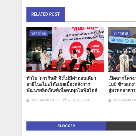
RELATED POST
ไลฟ์สไตล์
โฟกัสนิวส์
ทำไม 'การกินดี' จึงไม่มีคำตอบเดียว
เปิดฉากโครงก
อายิโนะโมะโต๊ะเผยเบื้องหลังการ
Cul) ข้าวแกง
พัฒนาผลิตภัณฑ์เพื่อคนทุกไลฟ์สไตล์
สู่มรดกอาหาร
BANGKOKFOCUS
Aug 06, 2026
BANGKOKFO
BLOGGER