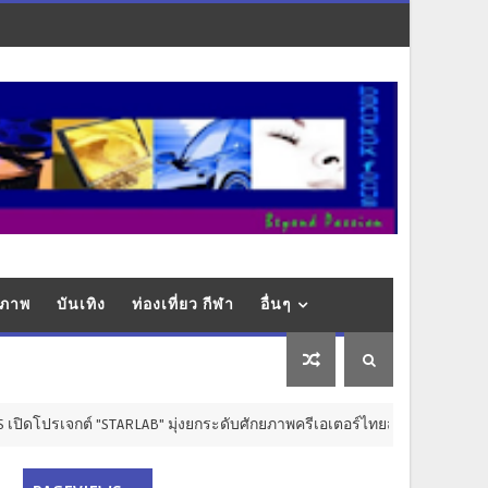
ุขภาพ
บันเทิง
ท่องเที่ยว กีฬา
อื่นๆ
จกต์ "STARLAB" มุ่งยกระดับศักยภาพครีเอเตอร์ไทยสู่เวทีสากล