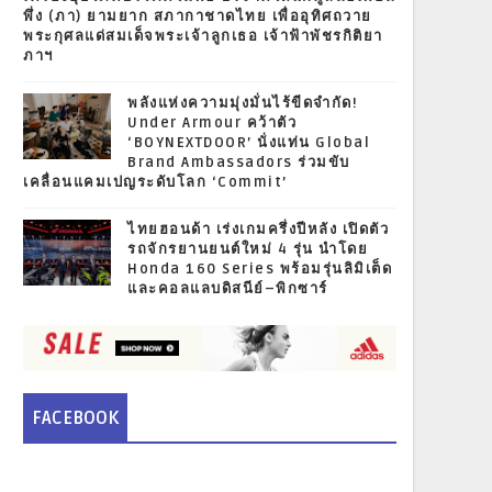
พึ่ง (ภา) ยามยาก สภากาชาดไทย เพื่ออุทิศถวาย
พระกุศลแด่สมเด็จพระเจ้าลูกเธอ เจ้าฟ้าพัชรกิติยา
ภาฯ
พลังแห่งความมุ่งมั่นไร้ขีดจำกัด!
Under Armour คว้าตัว
‘BOYNEXTDOOR’ นั่งแท่น Global
Brand Ambassadors ร่วมขับ
เคลื่อนแคมเปญระดับโลก ‘Commit’
ไทยฮอนด้า เร่งเกมครึ่งปีหลัง เปิดตัว
รถจักรยานยนต์ใหม่ 4 รุ่น นำโดย
Honda 160 Series พร้อมรุ่นลิมิเต็ด
และคอลแลบดิสนีย์–พิกซาร์
FACEBOOK