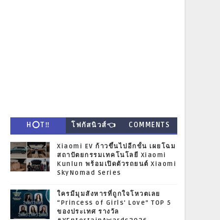
H⭕T‼
โฟกัสนิวส์👈
COMMENTS
Xiaomi EV ก้าวขึ้นไปอีกขั้น เผยโฉม
สถาปัตยกรรมเทคโนโลยี Xiaomi
Kunlun พร้อมเปิดตัวรถยนต์ Xiaomi
SkyNomad Series
ใครมีมุมสังหารที่ถูกใจโหวตเลย
“Princess of Girls' Love” TOP 5
ของประเทศ รางวัล