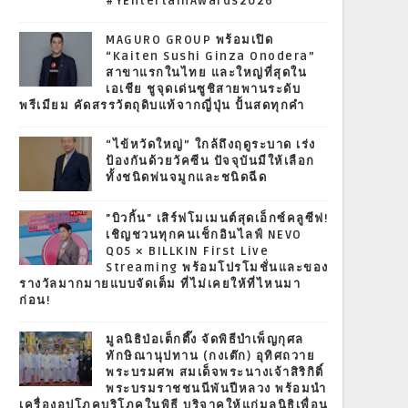
#YEntertainAwards2026
MAGURO GROUP พร้อมเปิด
“Kaiten Sushi Ginza Onodera”
สาขาแรกในไทย และใหญ่ที่สุดใน
เอเชีย ชูจุดเด่นซูชิสายพานระดับ
พรีเมียม คัดสรรวัตถุดิบแท้จากญี่ปุ่น ปั้นสดทุกคำ
“ไข้หวัดใหญ่” ใกล้ถึงฤดูระบาด เร่ง
ป้องกันด้วยวัคซีน ปัจจุบันมีให้เลือก
ทั้งชนิดพ่นจมูกและชนิดฉีด
"บิวกิ้น" เสิร์ฟโมเมนต์สุดเอ็กซ์คลูซีฟ!
เชิญชวนทุกคนเช็กอินไลฟ์ NEVO
Q05 × BILLKIN First Live
Streaming พร้อมโปรโมชั่นและของ
รางวัลมากมายแบบจัดเต็ม ที่ไม่เคยให้ที่ไหนมา
ก่อน!
มูลนิธิป่อเต็กตึ๊ง จัดพิธีบำเพ็ญกุศล
ทักษิณานุปทาน (กงเต๊ก) อุทิศถวาย
พระบรมศพ สมเด็จพระนางเจ้าสิริกิติ์
พระบรมราชชนนีพันปีหลวง พร้อมนำ
เครื่องอุปโภคบริโภคในพิธี บริจาคให้แก่มูลนิธิเพื่อน