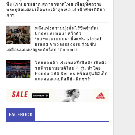
พึ่ง (ภา) ยามยาก สภากาชาดไทย เพื่ออุทิศถวาย
พระกุศลแด่สมเด็จพระเจ้าลูกเธอ เจ้าฟ้าพัชรกิติยา
ภาฯ
พลังแห่งความมุ่งมั่นไร้ขีดจำกัด!
Under Armour คว้าตัว
‘BOYNEXTDOOR’ นั่งแท่น Global
Brand Ambassadors ร่วมขับ
เคลื่อนแคมเปญระดับโลก ‘Commit’
ไทยฮอนด้า เร่งเกมครึ่งปีหลัง เปิดตัว
รถจักรยานยนต์ใหม่ 4 รุ่น นำโดย
Honda 160 Series พร้อมรุ่นลิมิเต็ด
และคอลแลบดิสนีย์–พิกซาร์
FACEBOOK