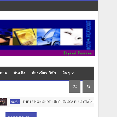
ุขภาพ
บันเทิง
ท่องเที่ยว กีฬา
อื่นๆ
THE LEMON SHOT ผนึกกำลัง SCA PLUS เปิดโปรเจกต์ "STARLAB" มุ่งยก
นเทิง