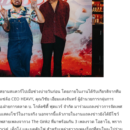
ฟ่ สยามสแควร์ไปเมื่อช่วงบ่ายวันก่อน โดยภายในงานได้รับเกียรติจากทีม
แซ่ล้อ CEO HEAVY, คุณวิชัย เอี่ยมแสงจันทร์ ผู้อำนวยการกลุ่มการ
อ.ฝ่ายการตลาด บ. โกล์ดซิตี้ ฟุตแวร์ จำกัด มาร่วมแถลงข่าวการจัดเทศ
ขึ้นแสดงโชว์ในงานจริง นอกจากนี้แล้วภายในงานแถลงข่าวยังได้มีโชว์
์เทพสายเพลงจากวง The Ginkz ที่มาพร้อมกัน 3 เพลงรวด โอฮาโย, พราก
ocial, เด็กโง่ และมดคันไฟ สำหรับเหล่าสาวกเพลงร็อกที่สนใจจะไปร่วม