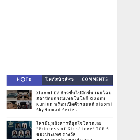
H⭕T‼
โฟกัสนิวส์👈
COMMENTS
Xiaomi EV ก้าวขึ้นไปอีกขั้น เผยโฉม
สถาปัตยกรรมเทคโนโลยี Xiaomi
Kunlun พร้อมเปิดตัวรถยนต์ Xiaomi
SkyNomad Series
ใครมีมุมสังหารที่ถูกใจโหวตเลย
“Princess of Girls' Love” TOP 5
ของประเทศ รางวัล