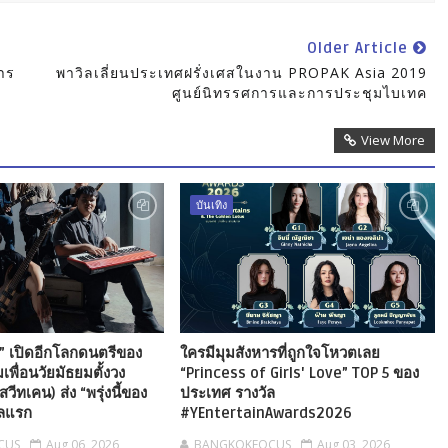
Older Article
การ
พาวิลเลี่ยนประเทศฝรั่งเศสในงาน PROPAK Asia 2019
ศูนย์นิทรรศการและการประชุมไบเทค
View More
บันเทิง
ว” เปิดอีกโลกดนตรีของ
ใครมีมุมสังหารที่ถูกใจโหวตเลย
เพื่อนวัยมัธยมตั้งวง
“Princess of Girls' Love” TOP 5 ของ
ีทเคน) ส่ง “พรุ่งนี้ของ
ประเทศ รางวัล
กิลแรก
#YEntertainAwards2026
CUS
Aug 06, 2026
BANGKOKFOCUS
Aug 03, 2026