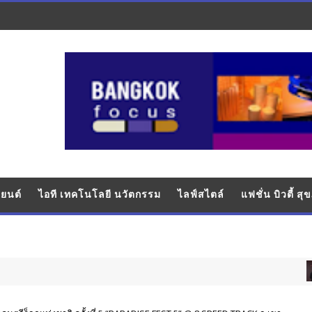
ยนต์
ไอที เทคโนโลยี นวัตกรรม
ไลฟ์สไตล์
แฟชั่น บิวตี้ ส
บั