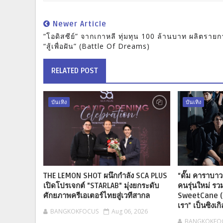
Newer Article
“โอดิสซีย์” จากเกาหลี ทุ่มทุน 100 ล้านบาท ผลิตราย
“สู้เพื่อฝัน” (Battle Of Dreams)
RELATED POST
บันเทิง
บันเทิง
THE LEMON SHOT ผนึกกำลัง SCA PLUS
“ดั๊ม คาราบา
เปิดโปรเจกต์ "STARLAB" มุ่งยกระดับ
คนรุ่นใหม่ รวม
ศักยภาพครีเอเตอร์ไทยสู่เวทีสากล
SweetCane (สว
เรา” เป็นซิงเ
BANGKOKFOCUS
Aug 06, 2026
BANGKOKFO