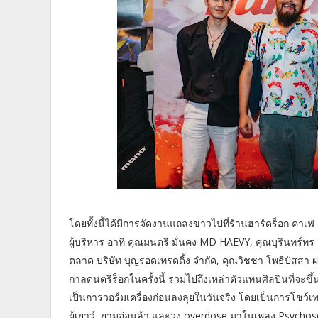
โดยทั้งนี้ได้มีการจัดงานแถลงข่าวไปที่ร้านฮาร์ดร็อก คาเ
ผู้บริหาร อาทิ คุณมนตรี มั่นคง MD HAEVY, คุณบุรินทร์ทร 
ตลาด บริษัท บุญรอดเทรดดิ้ง จำกัด, คุณวิชชา โพธิปัสสา ผ
กาลดนตรีร็อกในครั้งนี้ รวมไปถึงเหล่าตัวแทนศิลปินที่จะ
เป็นการวอร์มเครื่องก่อนลงลุยในวันจริง โดยเป็นการโชว
ผู้เยาว์, ยามอ่อนล้า และวง overdose มาในเพลง Psychos