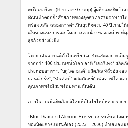
เครือเฮอริเทจ (Heritage Group) ผู้ผลิตและจัดจำห
เดินหน้าตอกย้ำศักยภาพของอุตสาหกรรมอาหารไทย
พร้อมเฉลิมฉลองการดำเนินธุรกิจครบ 40 ปี ภายใต้
เส้นทางแห่งการเติบโตอย่างต่อเนื่องขององค์กร ที
ธุรกิจอย่างยั่งยืน
โดยยกทัพแบรนด์ดังในเครือฯ มาจัดแสดงอย่างเต็มรูปแ
จากกว่า 100 ประเทศทั่วโลก อาทิ “เฮอริเทจ” ผลิตภั
ประกอบอาหาร, “บลูไดมอนด์” ผลิตภัณฑ์ถั่วอัลมอนด์
มอนด์ บรีซ", “ซันคิสท์” ผลิตภัณฑ์ถั่วพิสทาชิโอ และ
คุณภาพพรีเมียมพร้อมทาน เป็นต้น
ภายในงานมีผลิตภัณฑ์ใหม่ที่เป็นไฮไลท์หลายรายกา
· Blue Diamond Almond Breeze แบรนด์นมอัลมอนด์ท
ของนิตยสารแบรนด์เอจ (2023 – 2026) นำเสนอนมอัล