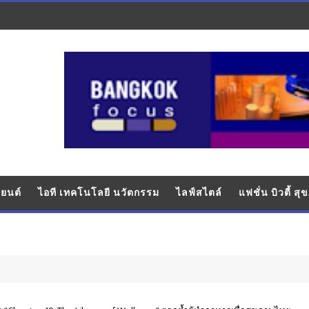
ยนต์
ไอที เทคโนโลยี นวัตกรรม
ไลฟ์สไตล์
แฟชั่น บิวตี้ ส
บันเท