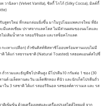
นิลลา (Velvet Vanilla), ซิลกี้ โกโก้ (Silky Cocoa), มิลค์กี้
tte)
รับสูตรใหม่ ที่กลมกล่อมยิ่งขึ้น มาในรูปโฉมแพคเกจใหม่ ที่ยัง
ง และมีแคลเซียม ปราศจากแลคโตส ไม่มีส่วนผสมของนมโคและ
 สูตรไม่เติมน้ำตาล รสออริจินอล และรสช็อคโกแลต
อบ กะเทาะเปลือก) ถั่วซันคิสท์พิสทาชิโออบพร้อมทานแบบไม่มี
าติ ได้แก่ รสธรรมชาติ (Natural Toasted) รสฮอตแอนด์สไปซี่
 ถั่วรวมและธัญพืชโปรตีนสูง มีโปรตีน10 กรัมต่อ 1 ซอง (30
านต์ เมล็ดทานตะวัน เมล็ดฟักทอง คีนัว และนักเก็ตโปรตีนถั่ว
วลา มาใน 3 รสชาติ ได้แก่ รสออริจินอล รสซอลต์คาราเมล และ รส
าติเข้มข้น ด้วยเครื่องเทศและเครื่องปรุงสไตล์ไทยแท้ จาก