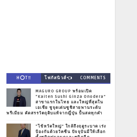
H⭕T‼
โฟกัสนิวส์👈
COMMENTS
MAGURO GROUP พร้อมเปิด
“Kaiten Sushi Ginza Onodera”
สาขาแรกในไทย และใหญ่ที่สุดใน
เอเชีย ชูจุดเด่นซูชิสายพานระดับ
พรีเมียม คัดสรรวัตถุดิบแท้จากญี่ปุ่น ปั้นสดทุกคำ
“ไข้หวัดใหญ่” ใกล้ถึงฤดูระบาด เร่ง
ป้องกันด้วยวัคซีน ปัจจุบันมีให้เลือก