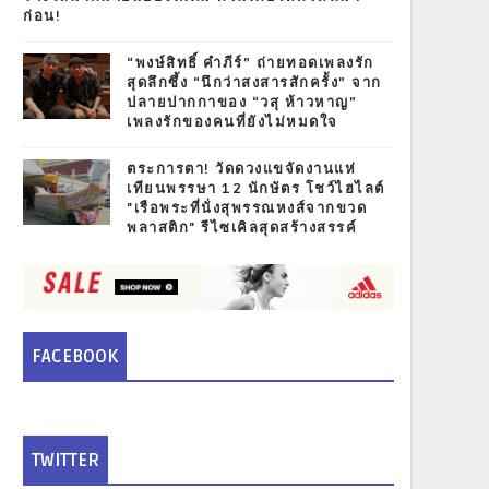
ก่อน!
“พงษ์สิทธิ์ คำภีร์” ถ่ายทอดเพลงรัก
สุดลึกซึ้ง “นึกว่าสงสารสักครั้ง” จาก
ปลายปากกาของ “วสุ ห้าวหาญ”
เพลงรักของคนที่ยังไม่หมดใจ
ตระการตา! วัดดวงแขจัดงานแห่
เทียนพรรษา 12 นักษัตร โชว์ไฮไลต์
"เรือพระที่นั่งสุพรรณหงส์จากขวด
พลาสติก" รีไซเคิลสุดสร้างสรรค์
FACEBOOK
TWITTER