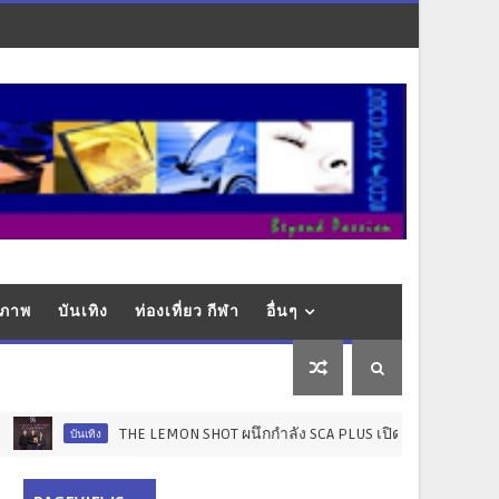
ุขภาพ
บันเทิง
ท่องเที่ยว กีฬา
อื่นๆ
THE LEMON SHOT ผนึกกำลัง SCA PLUS เปิดโปรเจกต์ "STARLAB" มุ่งยกระ
ิง