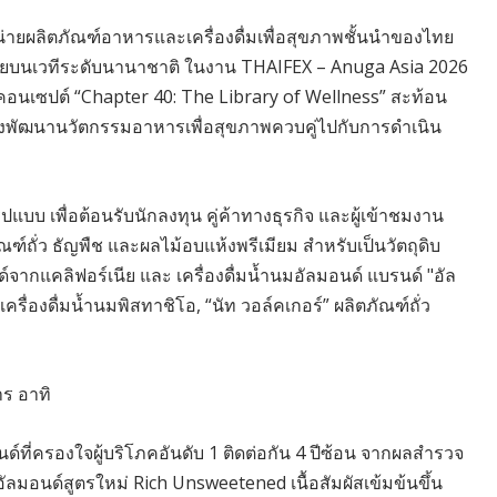
น่ายผลิตภัณฑ์อาหารและเครื่องดื่มเพื่อสุขภาพชั้นนำของไทย
บนเวทีระดับนานาชาติ ในงาน THAIFEX – Anuga Asia 2026
คอนเซปต์ “Chapter 40: The Library of Wellness” สะท้อน
่มุ่งพัฒนานวัตกรรมอาหารเพื่อสุขภาพควบคู่ไปกับการดำเนิน
บบ เพื่อต้อนรับนักลงทุน คู่ค้าทางธุรกิจ และผู้เข้าชมงาน
ณฑ์ถั่ว ธัญพืช และผลไม้อบแห้งพรีเมียม สำหรับเป็นวัตถุดิบ
จากแคลิฟอร์เนีย และ เครื่องดื่มน้ำนมอัลมอนด์ แบรนด์ "อัล
เครื่องดื่มน้ำนมพิสทาชิโอ, “นัท วอล์คเกอร์” ผลิตภัณฑ์ถั่ว
ร อาทิ
ี่ครองใจผู้บริโภคอันดับ 1 ติดต่อกัน 4 ปีซ้อน จากผลสำรวจ
มอนด์สูตรใหม่ Rich Unsweetened เนื้อสัมผัสเข้มข้นขึ้น