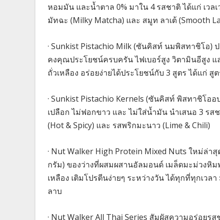
หอมมัน และน้ำตาล 0% มาใน 4 รสชาติ ได้แก่ เวลเวท วา
มัทฉะ (Milky Matcha) และ สมูท ลาเต้ (Smooth La
· Sunkist Pistachio Milk (ซันคิสท์ นมพิสทาชิโอ) ป
คงคุณประโยชน์ครบครัน ไฟเบอร์สูง วิตามินอีสู
ถั่วเหลือง อร่อยง่ายได้ประโยชน์กับ 3 สูตร ได้แก่
· Sunkist Pistachio Kernels (ซันคิสท์ พิสทาชิโอ
เปลือก ไม่ฟอกขาว และ ไม่ใส่น้ำมัน นำเสนอ 3 รสช
(Hot & Spicy) และ รสพริกมะนาว (Lime & Chili)
· Nut Walker High Protein Mixed Nuts ใหม่ล่าสุด
กรัม) ของว่างที่ผสมผสานอัลมอนด์ เมล็ดมะม่วงหิมพ
เหลือง เติมโปรตีนง่ายๆ ระหว่างวัน ได้ทุกที่ทุกเ
ลาบ
· Nut Walker All Thai Series สัมผัสความอร่อยรสช