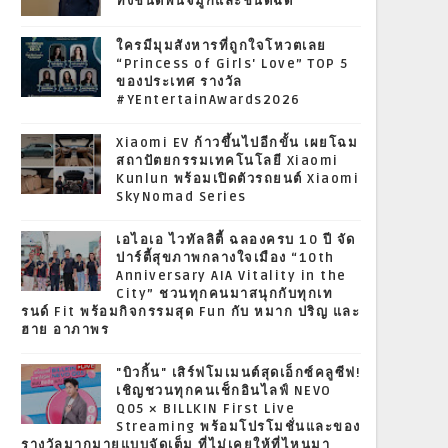
ทั้งชนิดพ่นจมูกและชนิดฉีด
ใครมีมุมสังหารที่ถูกใจโหวตเลย
“Princess of Girls' Love” TOP 5
ของประเทศ รางวัล
#YEntertainAwards2026
Xiaomi EV ก้าวขึ้นไปอีกขั้น เผยโฉม
สถาปัตยกรรมเทคโนโลยี Xiaomi
Kunlun พร้อมเปิดตัวรถยนต์ Xiaomi
SkyNomad Series
เอไอเอ ไวทัลลิตี้ ฉลองครบ 10 ปี จัด
ปาร์ตี้สุขภาพกลางใจเมือง “10th
Anniversary AIA Vitality in the
City” ชวนทุกคนมาสนุกกับทุกเท
รนด์ Fit พร้อมกิจกรรมสุด Fun กับ หมาก ปริญ และ
ฮาย อาภาพร
"บิวกิ้น" เสิร์ฟโมเมนต์สุดเอ็กซ์คลูซีฟ!
เชิญชวนทุกคนเช็กอินไลฟ์ NEVO
Q05 × BILLKIN First Live
Streaming พร้อมโปรโมชั่นและของ
รางวัลมากมายแบบจัดเต็ม ที่ไม่เคยให้ที่ไหนมา